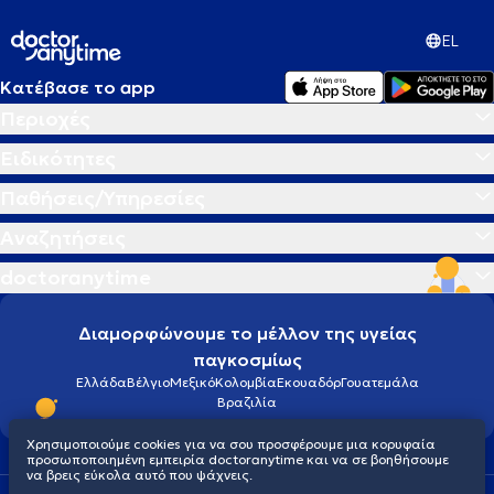
EL
Κατέβασε το app
Περιοχές
Ειδικότητες
Παθήσεις/Υπηρεσίες
Αναζητήσεις
doctoranytime
Διαμορφώνουμε το μέλλον της υγείας
παγκοσμίως
Ελλάδα
Βέλγιο
Μεξικό
Κολομβία
Εκουαδόρ
Γουατεμάλα
Βραζιλία
Χρησιμοποιούμε cookies για να σου προσφέρουμε μια κορυφαία
προσωποποιημένη εμπειρία doctoranytime και να σε βοηθήσουμε
να βρεις εύκολα αυτό που ψάχνεις.