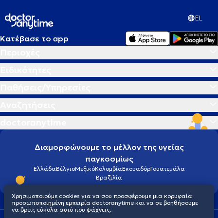
EL
Κατέβασε το app
Περιοχές
Ειδικότητες
Παθήσεις/Υπηρεσίες
Αναζητήσεις
doctoranytime
Διαμορφώνουμε το μέλλον της υγείας
παγκοσμίως
Ελλάδα
Βέλγιο
Μεξικό
Κολομβία
Εκουαδόρ
Γουατεμάλα
Βραζιλία
Χρησιμοποιούμε cookies για να σου προσφέρουμε μια κορυφαία
προσωποποιημένη εμπειρία doctoranytime και να σε βοηθήσουμε
να βρεις εύκολα αυτό που ψάχνεις.