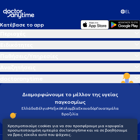
EL
Κατέβασε το app
Περιοχές
Ειδικότητες
Παθήσεις/Υπηρεσίες
Αναζητήσεις
doctoranytime
Διαμορφώνουμε το μέλλον της υγείας
παγκοσμίως
Ελλάδα
Βέλγιο
Μεξικό
Κολομβία
Εκουαδόρ
Γουατεμάλα
Βραζιλία
Χρησιμοποιούμε cookies για να σου προσφέρουμε μια κορυφαία
προσωποποιημένη εμπειρία doctoranytime και να σε βοηθήσουμε
να βρεις εύκολα αυτό που ψάχνεις.