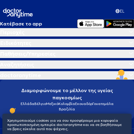
EL
Κατέβασε το app
Περιοχές
Ειδικότητες
Παθήσεις/Υπηρεσίες
Αναζητήσεις
doctoranytime
Διαμορφώνουμε το μέλλον της υγείας
παγκοσμίως
Ελλάδα
Βέλγιο
Μεξικό
Κολομβία
Εκουαδόρ
Γουατεμάλα
Βραζιλία
Χρησιμοποιούμε cookies για να σου προσφέρουμε μια κορυφαία
προσωποποιημένη εμπειρία doctoranytime και να σε βοηθήσουμε
να βρεις εύκολα αυτό που ψάχνεις.