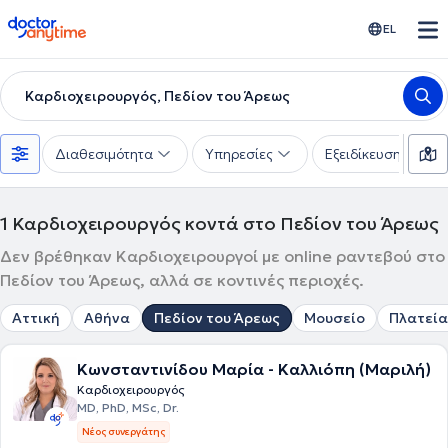
doctoranytime
EL
Καρδιοχειρουργός, Πεδίον του Άρεως
Διαθεσιμότητα
Υπηρεσίες
Εξειδίκευση
1
Καρδιοχειρουργός κοντά στο Πεδίον του Άρεως
Δεν βρέθηκαν Καρδιοχειρουργοί με online ραντεβού στο
Πεδίον του Άρεως, αλλά σε κοντινές περιοχές.
Αττική
Αθήνα
Πεδίον του Άρεως
Μουσείο
Πλατεία
Κωνσταντινίδου Μαρία - Καλλιόπη (Μαριλή)
Καρδιοχειρουργός
MD, PhD, MSc, Dr.
Νέος συνεργάτης