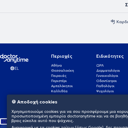
Σ
Καρδι
Περιοχές
Ειδικότητες
Αθήνα
ΩΡΛ
EL
Θεσσαλονίκη
Δερματολόγοι
Πειραιάς
Γυναικολόγοι
Περιστέρι
Οδοντίατροι
Αμπελόκηποι
Παθολόγοι
Καλλιθέα
Ψυχολόγοι
Πάτρα
Οφθαλμίατροι
🍪 Αποδοχή cookies
Γλυφάδα
Ενδοκρινολόγοι
Νίκαια
Ουρολόγοι
Χρησιμοποιούμε cookies για να σου προσφέρουμε μια κορυ
Νέα Σμύρνη
Καρδιολόγοι
προσωποποιημένη εμπειρία doctoranytime και να σε βοηθή
βρεις εύκολα αυτό που ψάχνεις.
Αναφορικά με τα cookies τρίτων (όπως Google), δες περισ