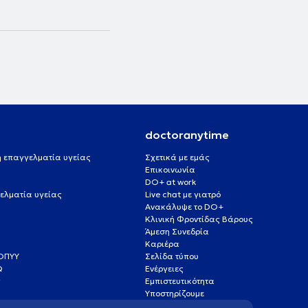
doctoranytime
 ή επαγγελματία υγείας
Σχετικά με εμάς
Επικοινωνία
DO+ at work
ελματία υγείας
Live chat με γιατρό
Ανακάλυψε το DO+
Κλινική Φροντίδας Βάρους
Άμεση Συνεδρία
Καριέρα
ΕΟΠΥΥ
Σελίδα τύπου
Q
Ενέργειες
ς
Εμπιστευτικότητα
Υποστηρίζουμε