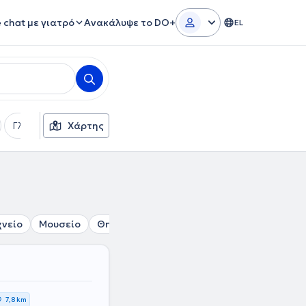
e chat με γιατρό
Ανακάλυψε το DO+
EL
Γλώσσες
Χάρτης
Φύλο
χνείο
Μουσείο
Θησείο
Πλατεία Αττικής
Ακαδημία
7,8 km