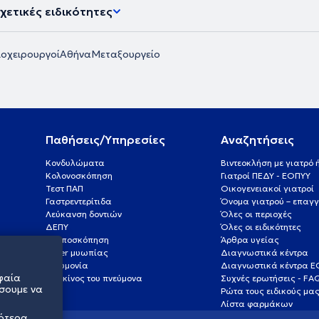
χετικές ειδικότητες
οχειρουργοί
Αθήνα
Μεταξουργείο
Παθήσεις/Υπηρεσίες
Αναζητήσεις
Κονδυλώματα
Βιντεοκλήση με γιατρό
Κολονοσκόπηση
Γιατροί ΠΕΔΥ - ΕΟΠΥΥ
Τεστ ΠΑΠ
Οικογενειακοί γιατροί
Γαστρεντερίτιδα
Όνομα γιατρού – επαγγ
Λεύκανση δοντιών
Όλες οι περιοχές
ΔΕΠΥ
Όλες οι ειδικότητες
Κολποσκόπηση
Άρθρα υγείας
Laser μυωπίας
Διαγνωστικά κέντρα
Πνευμονία
Διαγνωστικά κέντρα 
φαία
Καρκίνος του πνεύμονα
Συχνές ερωτήσεις - FA
σουμε να
Ρώτα τους ειδικούς μα
Λίστα φαρμάκων
σότερα