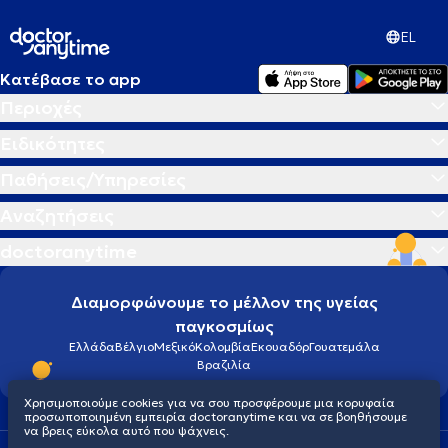
EL
Κατέβασε το app
Περιοχές
Ειδικότητες
Παθήσεις/Υπηρεσίες
Αναζητήσεις
doctoranytime
Διαμορφώνουμε το μέλλον της υγείας
παγκοσμίως
Ελλάδα
Βέλγιο
Μεξικό
Κολομβία
Εκουαδόρ
Γουατεμάλα
Βραζιλία
Χρησιμοποιούμε cookies για να σου προσφέρουμε μια κορυφαία
προσωποποιημένη εμπειρία doctoranytime και να σε βοηθήσουμε
να βρεις εύκολα αυτό που ψάχνεις.