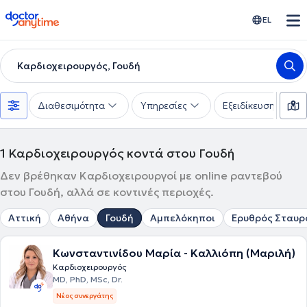
doctoranytime
EL
Καρδιοχειρουργός, Γουδή
Διαθεσιμότητα
Υπηρεσίες
Εξειδίκευση
1
Καρδιοχειρουργός κοντά στου Γουδή
Δεν βρέθηκαν Καρδιοχειρουργοί με online ραντεβού
στου Γουδή, αλλά σε κοντινές περιοχές.
Αττική
Αθήνα
Γουδή
Αμπελόκηποι
Ερυθρός Σταυρ
Κωνσταντινίδου Μαρία - Καλλιόπη (Μαριλή)
Καρδιοχειρουργός
MD, PhD, MSc, Dr.
Νέος συνεργάτης