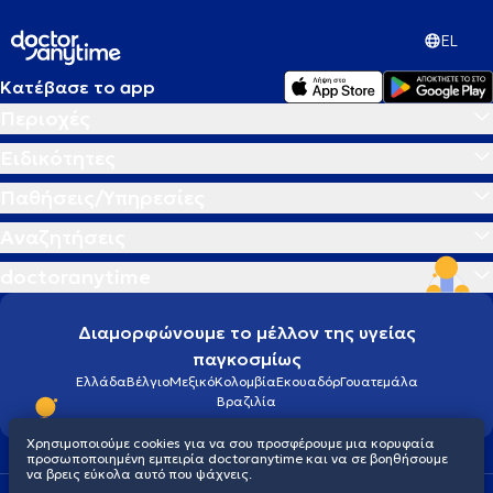
EL
Κατέβασε το app
Περιοχές
Ειδικότητες
Παθήσεις/Υπηρεσίες
Αναζητήσεις
doctoranytime
Διαμορφώνουμε το μέλλον της υγείας
παγκοσμίως
Ελλάδα
Βέλγιο
Μεξικό
Κολομβία
Εκουαδόρ
Γουατεμάλα
Βραζιλία
Χρησιμοποιούμε cookies για να σου προσφέρουμε μια κορυφαία
προσωποποιημένη εμπειρία doctoranytime και να σε βοηθήσουμε
να βρεις εύκολα αυτό που ψάχνεις.