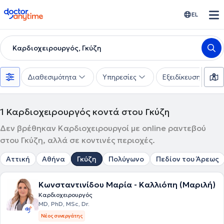
doctoranytime
EL
Καρδιοχειρουργός, Γκύζη
Διαθεσιμότητα
Υπηρεσίες
Εξειδίκευση
1
Καρδιοχειρουργός κοντά στου Γκύζη
Δεν βρέθηκαν Καρδιοχειρουργοί με online ραντεβού
στου Γκύζη, αλλά σε κοντινές περιοχές.
Αττική
Αθήνα
Γκύζη
Πολύγωνο
Πεδίον του Άρεως
Κωνσταντινίδου Μαρία - Καλλιόπη (Μαριλή)
Καρδιοχειρουργός
MD, PhD, MSc, Dr.
Νέος συνεργάτης