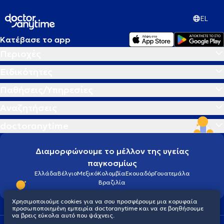
EL
Κατέβασε το app
Περιοχές
Ειδικότητες
Παθήσεις/Υπηρεσίες
Αναζητήσεις
doctoranytime
Διαμορφώνουμε το μέλλον της υγείας
παγκοσμίως
Ελλάδα
Βέλγιο
Μεξικό
Κολομβία
Εκουαδόρ
Γουατεμάλα
Βραζιλία
Χρησιμοποιούμε cookies για να σου προσφέρουμε μια κορυφαία
προσωποποιημένη εμπειρία doctoranytime και να σε βοηθήσουμε
να βρεις εύκολα αυτό που ψάχνεις.