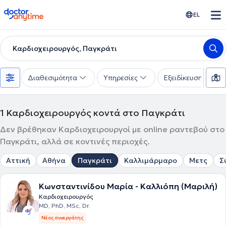
doctoranytime
EL
Καρδιοχειρουργός, Παγκράτι
Διαθεσιμότητα
Υπηρεσίες
Εξειδίκευση
1
Καρδιοχειρουργός κοντά στο Παγκράτι
Δεν βρέθηκαν Καρδιοχειρουργοί με online ραντεβού στο
Παγκράτι, αλλά σε κοντινές περιοχές.
Αττική
Αθήνα
Παγκράτι
Καλλιμάρμαρο
Μετς
Σ
Κωνσταντινίδου Μαρία - Καλλιόπη (Μαριλή)
Καρδιοχειρουργός
MD, PhD, MSc, Dr.
Νέος συνεργάτης