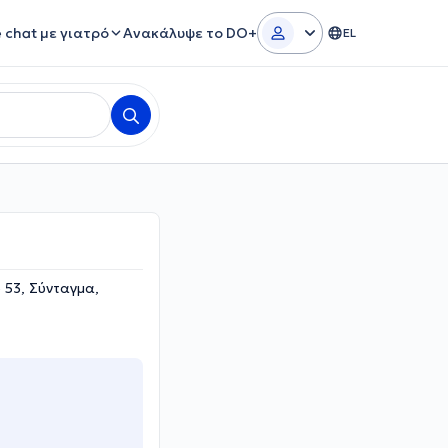
e chat με γιατρό
Ανακάλυψε το DO+
EL
 53, Σύνταγμα,