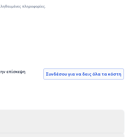
κογένειες και ευρύτερα συστήματα ενώ παρέχει τις
αληθευμένες πληροφορίες.
αίζοντας". Έχει διατελέσει
, εφήβους και ενήλικες "ΝΕΜΙΑ". Εχει εργαστεί στο
 σχετιζόμενα με Ψυχοθεραπεία εφήβων και συμβουλευτική
ητικής ομάδας στο Πανεπιστημιακό Γενικό Νοσοκομείο
ι συμμετάσχει στο πρόγραμμα "Πολίτες ενάντια στην
Υγείας (ΕΠΑΨΥ). Τέλος, έχει διατελέσει Ψυχολόγος στο
την επίσκεψη
Συνδέσου για να δεις όλα τα κόστη