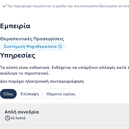
την Εταιρεία Συστημικής Θεραπείας και Παρέμβασης σε άτομα, οι
Την περιγραφή επιμελείται η ομάδα του doctoranytime βασισμένη σε επ
υπηρεσίες της εκτός από το ιδιωτικό της γραφείο και στο Κέντρο Ειδικών Θεραπειών "Θεραπ
Ψυχολόγος στον Χώρο Συμβουλευτικής & Ψυχοθεραπείας για παιδιά
Κέντρο Ψυχοθεραπείας "Συνήχηση" αναλαμβάνοντας περιστατικά
Εμπειρία
γονέων, στο Χαμόγελο του Παιδιού, ως Ψυχολόγος - Μέλος ερευν
"Αττικόν" καθώς και στο Ψυχιατρικό Νοσοκομείο Αττικής ενώ έχε
Θεραπευτικές Προσεγγίσεις
Κατάθλιψη" της Εταιρείας Περιφερειακής Ανάπτυξης και Ψυχικής 
Κέντρο Ημέρας "Franco Basaglia".
Συστημική Ψυχοθεραπεία
Υπηρεσίες
Τα κόστη είναι ενδεικτικά. Ενδέχεται να υπάρξουν αλλαγές κατά 
ανάλογα το περιστατικό.
Δεν παρέχει ηλεκτρονική συνταγογράφηση
Όλες
Επίσκεψη
Θέματα υγείας
Απλή συνεδρία
45 λεπτά