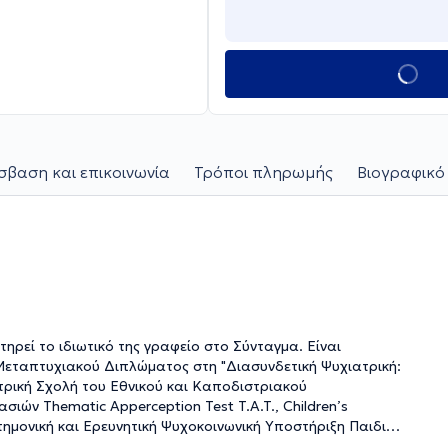
βαση και επικοινωνία
Τρόποι πληρωμής
Βιογραφικό
ηρεί το ιδιωτικό της γραφείο στο Σύνταγμα. Είναι
Μεταπτυχιακού Διπλώματος στη "Διασυνδετική Ψυχιατρική:
τρική Σχολή του Εθνικού και Καποδιστριακού
τημονική και Ερευνητική Ψυχοκοινωνική Υποστήριξη Παιδιών
κή και Οικογενειακή Θεραπεία και στη Θεραπεία Ομάδων από