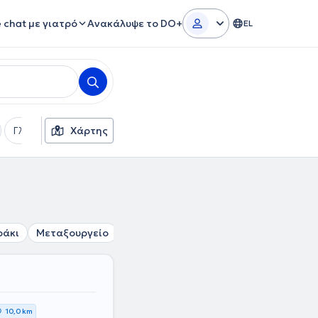
e chat με γιατρό
Ανακάλυψε το DO+
EL
Γλώσσες
Χάρτης
Φύλο
ράκι
Μεταξουργείο
Νέος Κόσμος
Ομόνοια
Σύνταγμ
10,0 km