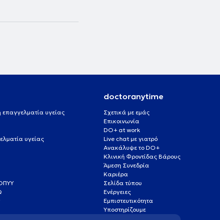
doctoranytime
 ή επαγγελματία υγείας
Σχετικά με εμάς
Επικοινωνία
DO+ at work
ελματία υγείας
Live chat με γιατρό
Ανακάλυψε το DO+
Κλινική Φροντίδας Βάρους
Άμεση Συνεδρία
Καριέρα
ΕΟΠΥΥ
Σελίδα τύπου
Q
Ενέργειες
ς
Εμπιστευτικότητα
Υποστηρίζουμε