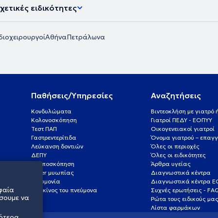
χετικές ειδικότητες
ιοχειρουργοί
Αθήνα
Πετράλωνα
Παθήσεις/Υπηρεσίες
Αναζητήσεις
Κονδυλώματα
Βιντεοκλήση με γιατρό
Κολονοσκόπηση
Γιατροί ΠΕΔΥ - ΕΟΠΥΥ
Τεστ ΠΑΠ
Οικογενειακοί γιατροί
Γαστρεντερίτιδα
Όνομα γιατρού – επαγγ
Λεύκανση δοντιών
Όλες οι περιοχές
ΔΕΠΥ
Όλες οι ειδικότητες
Κολποσκόπηση
Άρθρα υγείας
Laser μυωπίας
Διαγνωστικά κέντρα
Πνευμονία
Διαγνωστικά κέντρα 
φαία
Καρκίνος του πνεύμονα
Συχνές ερωτήσεις - FA
σουμε να
Ρώτα τους ειδικούς μα
Λίστα φαρμάκων
σότερα