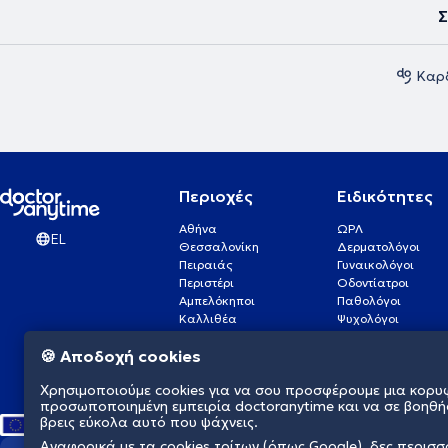
Σ
Καρδ
Περιοχές
Ειδικότητες
Αθήνα
ΩΡΛ
EL
Θεσσαλονίκη
Δερματολόγοι
Πειραιάς
Γυναικολόγοι
Περιστέρι
Οδοντίατροι
Αμπελόκηποι
Παθολόγοι
Καλλιθέα
Ψυχολόγοι
Πάτρα
Οφθαλμίατροι
🍪 Αποδοχή cookies
Γλυφάδα
Ενδοκρινολόγοι
Νίκαια
Ουρολόγοι
Χρησιμοποιούμε cookies για να σου προσφέρουμε μια κορυ
Νέα Σμύρνη
Καρδιολόγοι
προσωποποιημένη εμπειρία doctoranytime και να σε βοηθή
βρεις εύκολα αυτό που ψάχνεις.
Αναφορικά με τα cookies τρίτων (όπως Google), δες περισ