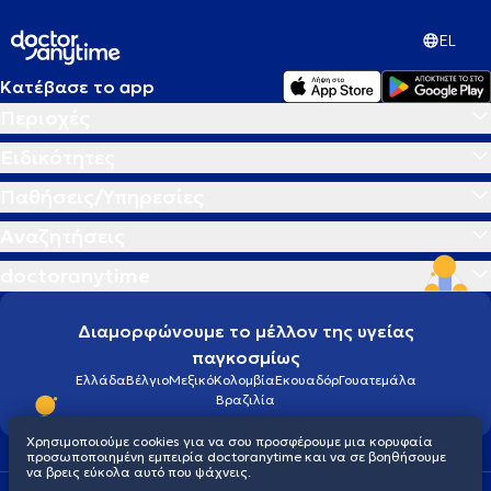
EL
Κατέβασε το app
Περιοχές
Ειδικότητες
Παθήσεις/Υπηρεσίες
Αναζητήσεις
doctoranytime
Διαμορφώνουμε το μέλλον της υγείας
παγκοσμίως
Ελλάδα
Βέλγιο
Μεξικό
Κολομβία
Εκουαδόρ
Γουατεμάλα
Βραζιλία
Χρησιμοποιούμε cookies για να σου προσφέρουμε μια κορυφαία
προσωποποιημένη εμπειρία doctoranytime και να σε βοηθήσουμε
να βρεις εύκολα αυτό που ψάχνεις.