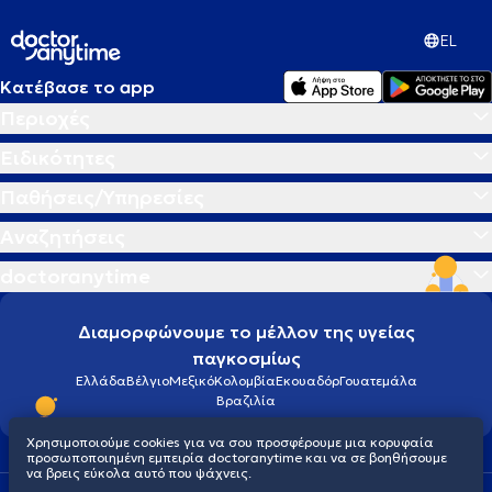
EL
Κατέβασε το app
Περιοχές
Ειδικότητες
Παθήσεις/Υπηρεσίες
Αναζητήσεις
doctoranytime
Διαμορφώνουμε το μέλλον της υγείας
παγκοσμίως
Ελλάδα
Βέλγιο
Μεξικό
Κολομβία
Εκουαδόρ
Γουατεμάλα
Βραζιλία
Χρησιμοποιούμε cookies για να σου προσφέρουμε μια κορυφαία
προσωποποιημένη εμπειρία doctoranytime και να σε βοηθήσουμε
να βρεις εύκολα αυτό που ψάχνεις.