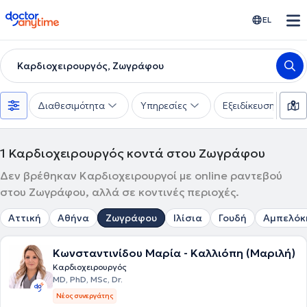
doctoranytime
EL
Καρδιοχειρουργός, Ζωγράφου
Διαθεσιμότητα
Υπηρεσίες
Εξειδίκευση
1
Καρδιοχειρουργός κοντά στου Ζωγράφου
Δεν βρέθηκαν Καρδιοχειρουργοί με online ραντεβού
στου Ζωγράφου, αλλά σε κοντινές περιοχές.
Αττική
Αθήνα
Ζωγράφου
Ιλίσια
Γουδή
Αμπελόκ
Κωνσταντινίδου Μαρία - Καλλιόπη (Μαριλή)
Καρδιοχειρουργός
MD, PhD, MSc, Dr.
Νέος συνεργάτης