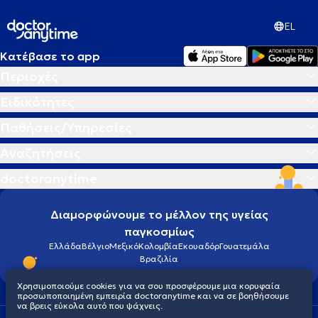
EL
Κατέβασε το app
Περιοχές
Ειδικότητες
Παθήσεις/Υπηρεσίες
Αναζητήσεις
doctoranytime
Διαμορφώνουμε το μέλλον της υγείας
παγκοσμίως
Ελλάδα
Βέλγιο
Μεξικό
Κολομβία
Εκουαδόρ
Γουατεμάλα
Βραζιλία
Χρησιμοποιούμε cookies για να σου προσφέρουμε μια κορυφαία
προσωποποιημένη εμπειρία doctoranytime και να σε βοηθήσουμε
να βρεις εύκολα αυτό που ψάχνεις.