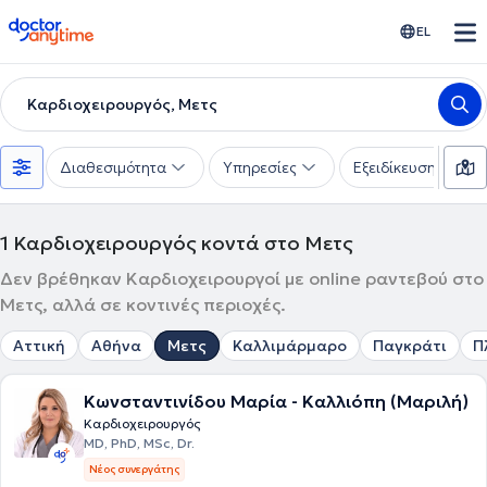
doctoranytime
EL
Καρδιοχειρουργός, Μετς
Διαθεσιμότητα
Υπηρεσίες
Εξειδίκευση
1
Καρδιοχειρουργός κοντά στο Μετς
Δεν βρέθηκαν Καρδιοχειρουργοί με online ραντεβού στο
Μετς, αλλά σε κοντινές περιοχές.
Αττική
Αθήνα
Μετς
Καλλιμάρμαρο
Παγκράτι
Π
Κωνσταντινίδου Μαρία - Καλλιόπη (Μαριλή)
Καρδιοχειρουργός
MD, PhD, MSc, Dr.
Νέος συνεργάτης