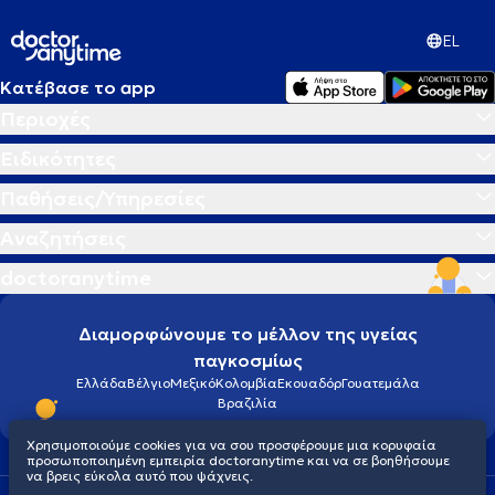
EL
Κατέβασε το app
Περιοχές
Ειδικότητες
Παθήσεις/Υπηρεσίες
Αναζητήσεις
doctoranytime
Διαμορφώνουμε το μέλλον της υγείας
παγκοσμίως
Ελλάδα
Βέλγιο
Μεξικό
Κολομβία
Εκουαδόρ
Γουατεμάλα
Βραζιλία
Χρησιμοποιούμε cookies για να σου προσφέρουμε μια κορυφαία
προσωποποιημένη εμπειρία doctoranytime και να σε βοηθήσουμε
να βρεις εύκολα αυτό που ψάχνεις.