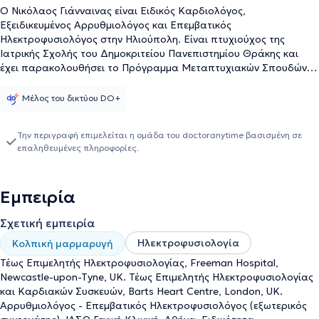
Ο Νικόλαος Γιάνναινας είναι Ειδικός Καρδιολόγος,
Εξειδικευμένος Αρρυθμιολόγος και Επεμβατικός
Ηλεκτροφυσιολόγος στην Ηλιούπολη. Είναι πτυχιούχος της
Ιατρικής Σχολής του Δημοκριτείου Πανεπιστημίου Θράκης και
έχει παρακολουθήσει το Πρόγραμμα Μεταπτυχιακών Σπουδών
στην Επεμβατική Καρδιολογία από το Εθνικό και Καποδιστριακό
Πανεπιστήμιο Αθηνών. Κατέχει επίσης Ευρωπαϊκό Δίπλωμα
Μέλος του δικτύου DO+
Καρδιολογίας, Ευρωπαϊκό Δίπλωμα Ηλεκτροφυσιολογίας, και
Ευρωπαϊκό Δίπλωμα Καρδιακής Βηματοδότησης. Ειδικεύθηκε
Την περιγραφή επιμελείται η ομάδα του doctoranytime βασισμένη σε
στο Γενικό Νοσοκομείο Ελευσίνας "Θριάσιο" και στο Γενικό
επαληθευμένες πληροφορίες.
Νοσοκομείο Λαμίας, ενώ ολοκλήρωσε την ειδικότητα της
Καρδιολογίας στο Νοσηλευτικό Ίδρυμα Μετοχικού Ταμείου
Στρατού (ΝΙΜΤΣ). Αφού ολοκλήρωσε την ειδικότητα της
Εμπειρία
καρδιολογία στην χώρα μας, συνέχισε την εξειδίκευσή του στην
κλινική και επεμβατική αρρυθμιολογία στην Μ. Βρετανία όπου και
Σχετική εμπειρία
διετέλεσε Επιμελητής Ηλεκτροφυσιολογίας και Ενδοκαρδιακών
Συσκευών στο Freeman Hospital - Newcastle της Μεγάλης
Ηλεκτροφυσιολογία
Κολπική μαρμαρυγή
Βρετανίας καθώς και στο μεγαλύτερο καρδιολογικό νοσοκομείο
Τέως Επιμελητής Ηλεκτροφυσιολογίας, Freeman Hospital,
της Αγγλίας, το Barts Heart Centre στο Λονδίνο. Ο Νικόλαος
Newcastle-upon-Tyne, UK. Τέως Επιμελητής Ηλεκτροφυσιολογίας
Γιάνναινας εξειδικεύεται: στην Παρακολούθηση & Θεραπεία
και Καρδιακών Συσκευών, Barts Heart Centre, London, UK.
Ταχυκαρδιών, Βραδυκαρδιών και Εκτάκτων Συστολών, στις
Αρρυθμιολόγος - Επεμβατικός Ηλεκτροφυσιολόγος (εξωτερικός
Επεμβάσεις Κατάλυσης Κολπικής Μαρμαρυγής & Αρρυθμιών