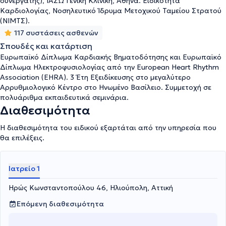
συνεργάτης), ΙΑΣΩ Γενική Κλινική, Αθήνα. Ειδικότητα
καρδιάς, στην Εμφύτευση & Παρακολούθηση Βηματοδοτών και
Καρδιολογίας, Νοσηλευτικό Ίδρυμα Μετοχικού Ταμείου Στρατού
Απινιδωτών, υπηρεσίες τις οποίες προσφέρει στο πλήρες
(ΝΙΜΤΣ).
εξοπλισμένο και σύγχρονο ιδιωτικό του ιατρείο που βρίσκεται
117 συστάσεις ασθενών
στην περιοχή της Ηλιούπολης, καθώς και στα συνεργαζόμενα
νοσοκομεία.
Σπουδές και κατάρτιση
Ευρωπαϊκό Δίπλωμα Καρδιακής Βηματοδότησης και Ευρωπαϊκό
Δίπλωμα Ηλεκτροφυσιολογίας από την European Heart Rhythm
Association (EHRA). 3 Έτη Εξειδίκευσης στο μεγαλύτερο
Αρρυθμιολογικό Κέντρο στο Ηνωμένο Βασίλειο. Συμμετοχή σε
πολυάριθμα εκπαιδευτικά σεμινάρια.
Διαθεσιμότητα
Η διαθεσιμότητα του ειδικού εξαρτάται από την υπηρεσία που
θα επιλέξεις.
Ιατρείο 1
Ηρώς Κωνσταντοπούλου 46, Ηλιούπολη, Αττική
Επόμενη διαθεσιμότητα