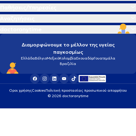
Παθήσεις/Υπηρεσίες
Αναζητήσεις
doctoranytime
Διαμορφώνουμε το μέλλον της υγείας
παγκοσμίως
Ελλάδα
Βέλγιο
Μεξικό
Κολομβία
Εκουαδόρ
Γουατεμάλα
Βραζιλία
Οροι χρήσης
Cookies
Πολιτική προστασίας προσωπικού απορρήτου
© 2026 doctoranytime