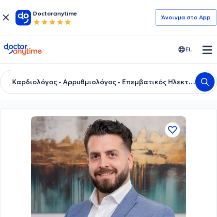
Doctoranytime
Άνοιγμα στο App
doctoranytime
EL
Καρδιολόγος - Αρρυθμιολόγος - Επεμβατικός Ηλεκτροφυσιολόγος