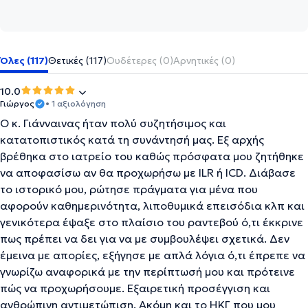
Όλες (117)
Θετικές (117)
Ουδέτερες (0)
Αρνητικές (0)
10.0
Γιώργος
• 1 αξιολόγηση
Ο κ. Γιάνναινας ήταν πολύ συζητήσιμος και
κατατοπιστικός κατά τη συνάντησή μας. Εξ αρχής
βρέθηκα στο ιατρείο του καθώς πρόσφατα μου ζητήθηκε
να αποφασίσω αν θα προχωρήσω με ILR ή ICD. Διάβασε
το ιστορικό μου, ρώτησε πράγματα για μένα που
αφορούν καθημερινότητα, λιποθυμικά επεισόδια κλπ και
γενικότερα έψαξε στο πλαίσιο του ραντεβού ό,τι έκκρινε
πως πρέπει να δει για να με συμβουλέψει σχετικά. Δεν
έμεινα με απορίες, εξήγησε με απλά λόγια ό,τι έπρεπε να
γνωρίζω αναφορικά με την περίπτωσή μου και πρότεινε
πώς να προχωρήσουμε. Εξαιρετική προσέγγιση και
ανθρώπινη αντιμετώπιση. Ακόμη και το ΗΚΓ που μου