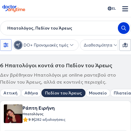
doctoranytime
EL
Ηπατολόγος, Πεδίον του Άρεως
DO+ Προνομιακές τιμές
Διαθεσιμότητα
Υ
6
Ηπατολόγοι κοντά στο Πεδίον του Άρεως
Δεν βρέθηκαν Ηπατολόγοι με online ραντεβού στο
Πεδίον του Άρεως, αλλά σε κοντινές περιοχές.
Αττική
Αθήνα
Πεδίον του Άρεως
Μουσείο
Πλατεία
Ράπτη Ειρήνη
Ηπατολόγος
|
9.9
282 αξιολογήσεις