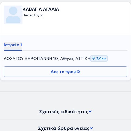
Εταιρίας Μελέτης Ήπατος και της Ελληνικής Ομάδας Μελέτης των
Ιδιοπαθών Φλεγμονωδών Νοσημάτων του Εντέρου. Στο ιατρείο της
ΚΑΒΑΓΙΑ ΑΓΛΑΙΑ
διαχειρίζεται περιστατικά όπως : γαστροοισοφαγική παλινδρόμηση
Ηπατολόγος
, διερεύνηση αναιμίας, κοιλιακό άλγος, σύνδρομο ευερέθιστου
εντέρου, έλεγχος για ελικοβακτηρίδιο του πυλωρού, λιπώδης
διήθηση ήπατος, αυτοάνοσα νοσήματα του ήπατος και του
παγκρέατος, ηωσινιφιλική οισαφαγίτιδα , νόσος Crohn και
Ελκώδης κολίτιδα, γαστρίτιδα, ηπατίτιδα, κίρρωση του ήπατος,
αιμορροΐδες και άλλα. Ταυτόχρονα, προγραμματίζει άμεσα μαζί με
Ιατρείο 1
τον ασθενή όποια ενδοσκοπική πράξη απαιτείται, μετά από
ενδελεχή ενημέρωση.
ΛΟΧΑΓΟΥ ΞΗΡΟΓΙΑΝΝΗ 10, Αθήνα, ΑΤΤΙΚΗ
3,0 km
Δες το προφίλ
Σχετικές ειδικότητες
Σχετικά άρθρα υγείας