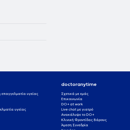
doctoranytime
 ή επαγγελματία υγείας
Σχετικά με εμάς
Επικοινωνία
DO+ at work
ελματία υγείας
Live chat με γιατρό
Ανακάλυψε το DO+
Κλινική Φροντίδας Βάρους
Άμεση Συνεδρία