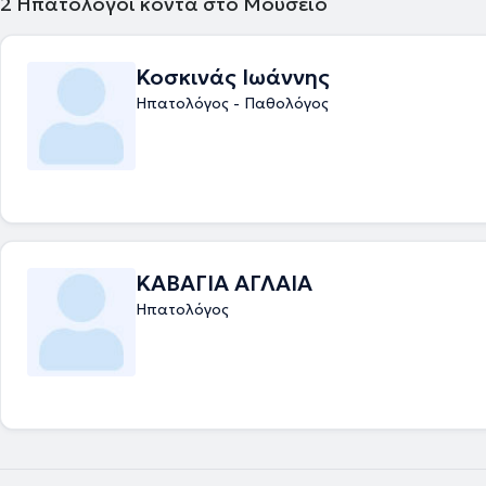
2
Ηπατολόγοι κοντά στο Μουσείο
στη Γαστρεντερολογία – Ηπατολογία στο Γενικό Νοσοκομείο Αθηνών "
Το 2020 ολοκλήρωσε επιτυχώς μετά από γραπτές εξετάσεις την παρ
13 ου Σχολείου Κλινικής Ηπατολογίας, το οποίο διοργανώνεται από τη
Κοσκινάς Ιωάννης
Εταιρία Μελέτης Ήπατος. Επιπρόσθετα, το 2021 παρακολούθησε επιτ
Ενδοσκοπικό Σχολείο, υπό την αιγίδα της Ελληνικής Γαστρεντερολογικ
Ηπατολόγος - Παθολόγος
Το 2022 έλαβε τον τίτλο της Ιατρικής Ειδικότητας της Γαστρεντερολογί
Ηπατολογίας. Από το 2022 έως το 2025 συνέχισε να εργάζεται στη
Γαστρεντερολογική κλινική του Γενικού Νοσοκομείου Αθηνών "Γ.ΓΕΝΝΗ
ιατρός μέσα από της πολυετή θητεία της στο μεγαλύτερο νοσοκομείο τ
απέκτησε μεγάλη εμπειρία στη διαχείριση ευρέως φάσματος σύνθετω
γαστρεντερολογικών και ηπατολογικών περιστατικών. Παράλληλα, επ
πολυάριθμες ενδοσκοπικές πράξεις. Έχει συμμετάσχει σε πληθώρα ε
διεθνών συνεδρίων, παρουσιάζοντας εργασίες και αποτελέσματα ερε
μελετών, παραμένοντας έτσι σε συνεχή ενημέρωση για τις εξελίξεις στ
ΚΑΒΑΓΙΑ ΑΓΛΑΙΑ
Αποτελεί ενεργό μέλος της Ελληνικής Γαστρεντερολογικής Εταιρείας, τ
Ηπατολόγος
Εταιρίας Μελέτης Ήπατος και της Ελληνικής Ομάδας Μελέτης των Ιδ
Φλεγμονωδών Νοσημάτων του Εντέρου. Στο ιατρείο της διαχειρίζεται 
όπως : γαστροοισοφαγική παλινδρόμηση , διερεύνηση αναιμίας, κοιλι
σύνδρομο ευερέθιστου εντέρου, έλεγχος για ελικοβακτηρίδιο του πυλ
διήθηση ήπατος, αυτοάνοσα νοσήματα του ήπατος και του παγκρέατος
οισαφαγίτιδα , νόσος Crohn και Ελκώδης κολίτιδα, γαστρίτιδα, ηπατί
του ήπατος, αιμορροΐδες και άλλα. Ταυτόχρονα, προγραμματίζει άμεσ
ασθενή όποια ενδοσκοπική πράξη απαιτείται, μετά από ενδελεχή ενη