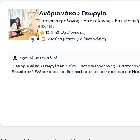
Νοσοκομείο Ιπποκράτειο και το Νοσοκομείο "Ερρύκος Ντυνάν" ως Επιμ
Παθολογικής και Ογκολογικής Κλινικής. Τέλος, έχει παρευρεθεί σε π
Ανδριανάκου Γεωργία
70 ελληνικά και διεθνή συνέδρια συμμετέχοντας ενεργά ως ομιλήτρια
σχετικές της εξειδίκευσής της.
Γαστρεντερολόγος - Ηπατολόγος - Επεμβατικ
MD, MSc
|
10.0
43 αξιολογήσεις
Διαθεσιμότητα για βιντεοκλήση
Σχετικά με τον ειδικό
H
Ανδριανάκου Γεωργία
MSc
είναι Γ
αστρεντερολόγος – Ηπατολόγο
Επεμβατική Ενδοσκόπος
και διατηρεί το ιδιωτικό της ιατρείο στη Νέα
Παράλληλα είναι συνεργάτης του Γαστρεντερολογικού Τμήματος του 
Ερρίκος Ντυνάν , όπου διενεργεί όλες τις απαραίτητες ενδοσκοπικές πρ
Γαστροσκόπηση με λήψη βιοψιών ,κολονοσκόπηση , πολυποδεκτομή ,
ορθοσιγμοειδοσκόπηση , τοποθέτηση γαστροστομίας και άλλα. Όλες 
πράξεις πραγματοποιούνται παρουσία Αναισθησιολόγου και εξειδικε
νοσηλευτικού προσωπικού , για την ασφάλεια του ασθενούς. Η κ. Ανδρ
απόφοιτος της Ιατρικής Σχολής του Πανεπιστημίου Πατρών. Από το 201
εργάστηκε στο Πανεπιστημιακό Νοσοκομείο της Ντιζόν στη Γαλλία CHU
Bourgogne και έλαβε τον τίτλο της Γενικής Ιατρικής. Το 2015 ολοκλήρ
Μεταπτυχιακό δίπλωμα « Ιδιοπαθείς Φλεγμονώδεις Νόσοι του Εντέρου
Πανεπιστημίου της Lille και του Πανεπιστημίου Sorbonne - Université Pi
Curie του Παρισίου. Το 2018 επέστρεψε στην Ελλάδα και ξεκίνησε την ε