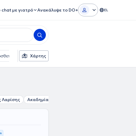
e chat με γιατρό
Ανακάλυψε το DO+
EL
σθετα φίλτρα
Χάρτης
Γλώσσες
Ασφαλιστικές εταιρείες
 Λαρίσης
Ακαδημία
Πλατεία Αττικής
Μεταξουργείο
km