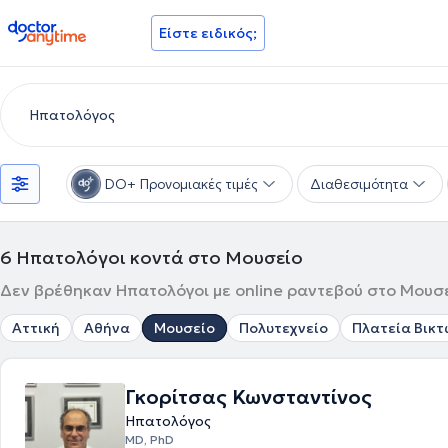
doctoranytime
Είστε ειδικός;
DO+ Προνομιακές τιμές
Διαθεσιμότητα
6
Ηπατολόγοι κοντά στο Μουσείο
Δεν βρέθηκαν Ηπατολόγοι με online ραντεβού στο Μουσεί
Αττική
Αθήνα
Μουσείο
Πολυτεχνείο
Πλατεία Βικτ
Γκορίτσας Κωνσταντίνος
Ηπατολόγος
MD, PhD