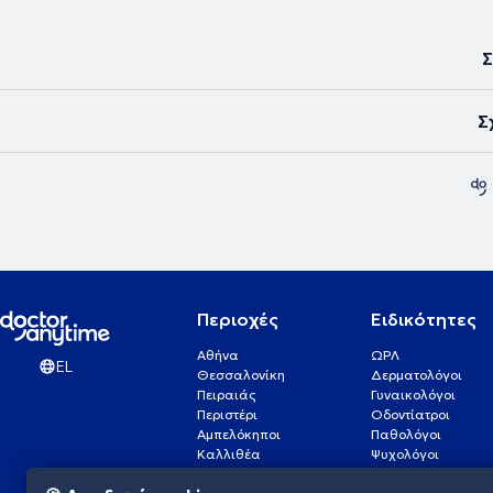
Σ
Σ
Περιοχές
Ειδικότητες
Αθήνα
ΩΡΛ
EL
Θεσσαλονίκη
Δερματολόγοι
Πειραιάς
Γυναικολόγοι
Περιστέρι
Οδοντίατροι
Αμπελόκηποι
Παθολόγοι
Καλλιθέα
Ψυχολόγοι
Πάτρα
Οφθαλμίατροι