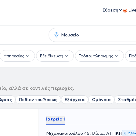
Εύρεση
Liv
Υπηρεσίες
Εξειδίκευση
Τρόποι πληρωμής
Πρό
ο, αλλά σε κοντινές περιοχές.
ώριας
Πεδίον του Άρεως
Εξάρχεια
Ομόνοια
Σταθμός
Ιατρείο 1
Μιχαλακοπούλου 45, Ιλίσια, ΑΤΤΙΚΗ
2,4 