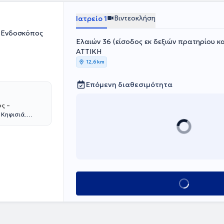
ελήτρια της
ερισσότερα από
Βιντεοκλήση
Ιατρείο 1
 σε θεματικές
ή Ενδοσκόπος
Ελαιών 36 (είσοδος εκ δεξιών πρατηρίου κα
ΑΤΤΙΚΗ
12,6 km
Επόμενη διαθεσιμότητα
ς –
 Κηφισιά.
Νοσοκομείου
άξεις :
οι ενδοσκοπικές
υμένου
ιανάκου είναι
3 έως το 2017
Κλείσε ραντεβού
 Dijon
ωσε επιτυχώς το
» του
erre- et-Marie-
ιδίκευσή της