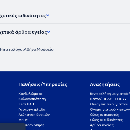
χετικές ειδικότητες
χετικά άρθρα υγείας
Ηπατολόγοι
Αθήνα
Μουσείο
Παθήσεις/Υπηρεσίες
Αναζητήσεις
Κονδυλώματα
Βιντεοκλήση με γιατρό
Κολονοσκόπηση
Γιατροί ΠΕΔΥ - ΕΟΠΥΥ
Τεστ ΠΑΠ
Οικογενειακοί γιατροί
Γαστρεντερίτιδα
Όνομα γιατρού – επαγγ
Λεύκανση δοντιών
Όλες οι περιοχές
ΔΕΠΥ
Όλες οι ειδικότητες
Κολποσκόπηση
Άρθρα υγείας