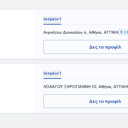
Γ. ΓΕΝΝΗΜΑΤΑΣ".
ακολούθηση του
ν Ελληνική
Ιατρείο 1
υχώς το
ής Εταιρείας.
ας –
Αιγινήτου Διονυσίου 4, Αθήνα, ΑΤΤΙΚΗ
2,
ΜΑΤΑΣ". Η
ης Αττικής
Δες το προφίλ
ν
ιτέλεσε
λληνικών και
υνητικών
ον τομέα της.
Ιατρείο 1
ης Ελληνικής
ιοπαθών
ΛΟΧΑΓΟΥ ΞΗΡΟΓΙΑΝΝΗ 10, Αθήνα, ΑΤΤΙΚΗ
περιστατικά
ακό άλγος,
ωρού, λιπώδης
Δες το προφίλ
, ηωσινιφιλική
τιδα, κίρρωση
α μαζί με τον
μέρωση.