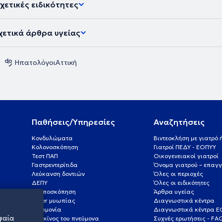
χετικές ειδικότητες
χετικά άρθρα υγείας
Ηπατολόγοι
Αττική
Παθήσεις/Υπηρεσίες
Αναζητήσεις
Κονδυλώματα
Βιντεοκλήση με γιατρό
Κολονοσκόπηση
Γιατροί ΠΕΔΥ - ΕΟΠΥΥ
Τεστ ΠΑΠ
Οικογενειακοί γιατροί
Γαστρεντερίτιδα
Όνομα γιατρού – επαγγ
Λεύκανση δοντιών
Όλες οι περιοχές
ΔΕΠΥ
Όλες οι ειδικότητες
Κολποσκόπηση
Άρθρα υγείας
Laser μυωπίας
Διαγνωστικά κέντρα
Πνευμονία
Διαγνωστικά κέντρα 
φαία
Καρκίνος του πνεύμονα
Συχνές ερωτήσεις - FA