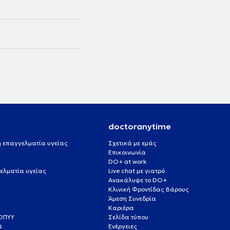
doctoranytime
 ή επαγγελματία υγείας
Σχετικά με εμάς
Επικοινωνία
DO+ at work
ελματία υγείας
Live chat με γιατρό
Ανακάλυψε το DO+
Κλινική Φροντίδας Βάρους
Άμεση Συνεδρία
Καριέρα
ΕΟΠΥΥ
Σελίδα τύπου
Q
Ενέργειες