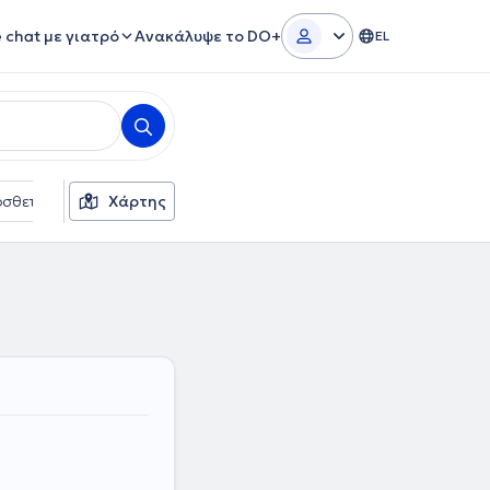
e chat με γιατρό
Ανακάλυψε το DO+
EL
σθετα φίλτρα
Χάρτης
Γλώσσες
Ασφαλιστικές εταιρείες