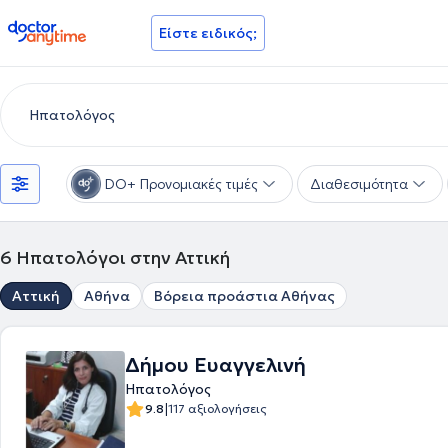
doctoranytime
Είστε ειδικός;
DO+ Προνομιακές τιμές
Διαθεσιμότητα
6
Ηπατολόγοι στην Αττική
Αττική
Αθήνα
Βόρεια προάστια Αθήνας
Δήμου Ευαγγελινή
Ηπατολόγος
|
9.8
117 αξιολογήσεις