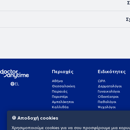
Σ
Σ
Περιοχές
Ειδικότητες
Αθήνα
ΩΡΛ
EL
Θεσσαλονίκη
Δερματολόγοι
Πειραιάς
Γυναικολόγοι
Περιστέρι
Οδοντίατροι
Αμπελόκηποι
Παθολόγοι
Καλλιθέα
Ψυχολόγοι
Πάτρα
Οφθαλμίατροι
🍪 Αποδοχή cookies
Γλυφάδα
Ενδοκρινολόγοι
Νίκαια
Ουρολόγοι
Χρησιμοποιούμε cookies για να σου προσφέρουμε μια κορυ
Νέα Σμύρνη
Καρδιολόγοι