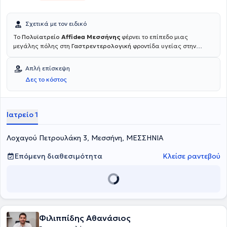
Σχετικά με τον ειδικό
Το
Πολυϊατρείο
Affidea Μεσσήνης
φέρνει το επίπεδο μιας
μεγάλης πόλης στη
Γαστρεντερολογική
φροντίδα υγείας στην
περιοχή της Μεσσηνίας. Με εξειδικευμένους ιατρούς και σύγχρονο
εξοπλισμό, οι κάτοικοι της περιοχής έχουν πλέον πρόσβαση σε
Απλή επίσκεψη
ολοκληρωμένες διαγνωστικές υπηρεσίες χωρίς να χρειαστεί να
Δες το κόστος
μετακινηθούν στα αστικά κέντρα.
Ιατρείο 1
Λοχαγού Πετρουλάκη 3, Μεσσήνη, ΜΕΣΣΗΝΙΑ
Επόμενη διαθεσιμότητα
Κλείσε ραντεβού
Φιλιππίδης Αθανάσιος