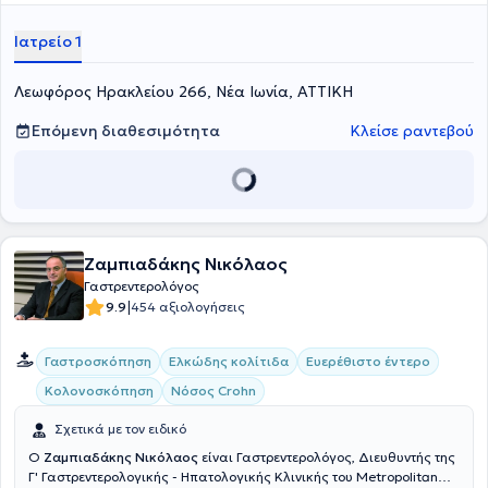
τίτλου με θέμα διατριβής "Η απορρόφηση της φρουκτόζης και
σορβιτόλης από νορμολακτασικούς και υπολακτασικούς
Ιατρείο 1
φυσιολογικούς ενήλικες". Επίσης, διαθέτει αξιόλογο ερευνητικό
έργο με επιστημονικές δημοσιεύσεις σε συνέδρια και επιστημονικά
Λεωφόρος Ηρακλείου 266, Νέα Ιωνία, ΑΤΤΙΚΗ
περιοδικά. Τέλος, ο γιατρός έχει συμμετάσχει σε πληθώρα
ιατρικών συνεδρίων στην Ελλάδα και στο εξωτερικό.
Επόμενη διαθεσιμότητα
Κλείσε ραντεβού
Ζαμπιαδάκης Νικόλαος
Γαστρεντερολόγος
|
9.9
454 αξιολογήσεις
Γαστροσκόπηση
Ελκώδης κολίτιδα
Ευερέθιστο έντερο
Κολονοσκόπηση
Νόσος Crohn
Σχετικά με τον ειδικό
Ο
Ζαμπιαδάκης Νικόλαος
είναι Γαστρεντερολόγος, Διευθυντής της
Γ' Γαστρεντερολογικής - Ηπατολογικής Κλινικής του Metropolitan