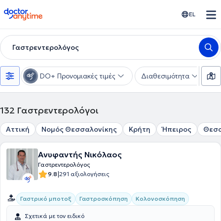
doctoranytime
EL
Γαστρεντερολόγος
DO+ Προνομιακές τιμές
Διαθεσιμότητα
Υ
132
Γαστρεντερολόγοι
Αττική
Νομός Θεσσαλονίκης
Κρήτη
Ήπειρος
Θεσ
Ανυφαντής Νικόλαος
Γαστρεντερολόγος
|
9.8
291 αξιολογήσεις
Γαστρικό μποτοξ
Γαστροσκόπηση
Κολονοσκόπηση
Σχετικά με τον ειδικό