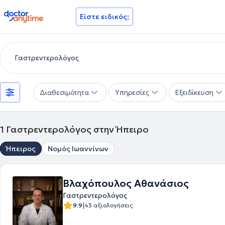
doctoranytime
Είστε ειδικός;
Διαθεσιμότητα
Υπηρεσίες
Εξειδίκευση
1
Γαστρεντερολόγος στην Ήπειρο
Ήπειρος
Νομός Ιωαννίνων
Βλαχόπουλος Αθανάσιος
Γαστρεντερολόγος
|
9.9
43 αξιολογήσεις