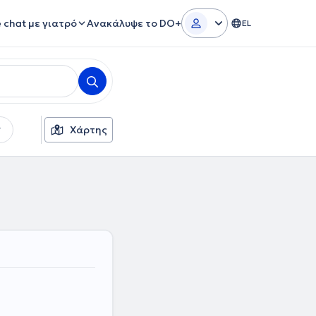
e chat με γιατρό
Ανακάλυψε το DO+
EL
Χάρτης