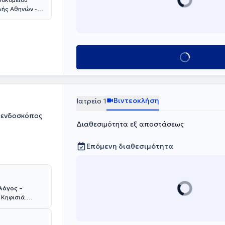
λής Αθηνών -
ης πολυπόδων
ρευνα και έχει
οποίων το
. Είναι
 και ήταν μέλος
Κλείσε ραντεβο
τρείο
ς κολίτιδα,
και
εια.
Βιντεοκλήση
Ιατρείο 1
 ενδοσκόπος
Διαθεσιμότητα εξ αποστάσεως
Επόμενη διαθεσιμότητα
λόγος –
 Κηφισιά.
Νοσοκομείου
άξεις :