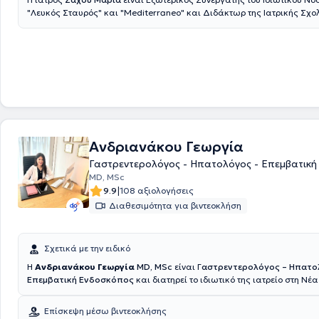
"Λευκός Σταυρός" και "Mediterraneo" και Διδάκτωρ της Ιατρικής Σχο
ΕΚΠΑ με θέμα την υδροκολονοσκόπηση και τις νέες τεχνικές αφαίρεσ
παχέος εντέρου με βαθμό «Άριστα». Ασχολείται ενεργά με την κλινική έ
συμμετάσχει με ομιλίες σε ελληνικά και διεθνή συνέδρια, μεταξύ των 
Πανευρωπαϊκό UEG 2023 όπου βραβεύθηκε για τη μελέτη COLDWATER
εξειδικευμένη στη διαχείριση του Συνδρόμου Ευερέθιστου Εντέρου (IBS)
της εκπαιδευτικής επιτροπής του Rome Foundation. Στο ιδιωτικό της ια
ασχολείται με όλο το φάσμα της Γαστρεντερολογίας (πχ Crohn, ελκώδη
ελικοβακτηρίδιο, ΓΟΠΝ, δυσπεψία κλπ) και εκτελεί γαστροσκοπήσεις 
κολονοσκοπήσεις με υπερσύγχρονο εξοπλισμό, ανώδυνα και με ασφάλ
Ανδριανάκου Γεωργία
Γαστρεντερολόγος - Ηπατολόγος - Επεμβατική
MD, MSc
|
9.9
108 αξιολογήσεις
Διαθεσιμότητα για βιντεοκλήση
Σχετικά με την ειδικό
H
Ανδριανάκου Γεωργία
MD, MSc
είναι Γ
αστρεντερολόγος – Ηπατο
Επεμβατική Ενδοσκόπος
και διατηρεί το ιδιωτικό της ιατρείο στη Νέα
Παράλληλα είναι συνεργάτης του Γαστρεντερολογικού Τμήματος του 
Ερρίκος Ντυνάν , όπου διενεργεί όλες τις απαραίτητες ενδοσκοπικές πρ
Επίσκεψη μέσω βιντεοκλήσης
Γαστροσκόπηση με λήψη βιοψιών ,κολονοσκόπηση , πολυποδεκτομή ,