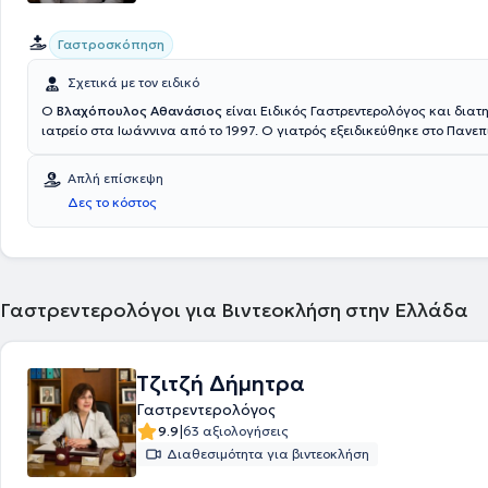
Γαστροσκόπηση
Σχετικά με τον ειδικό
Ο
Βλαχόπουλος Αθανάσιος
είναι Ειδικός Γαστρεντερολόγος και διατη
ιατρείο στα Ιωάννινα από το 1997. Ο γιατρός εξειδικεύθηκε στο Πανε
Γενικό Νοσοκομείο Ιωαννίνων και έχει ιδιαίτερη εμπειρία στην ενδοσκ
γαστρεντερολογία. Στο ιδιωτικό του ιατρείο προσφέρει υπηρεσίες όπω
Απλή επίσκεψη
εξέταση, γαστροσκόπηση, κολονοσκόπηση, ορθοσκόπηση και τεστ ανα
Δες το κόστος
ελικοβακτηρίδιο του πυλωρού, εξατομικευμένες για τις ανάγκες του 
Γαστρεντερολόγοι για Βιντεοκλήση στην Ελλάδα
Τζιτζή Δήμητρα
Γαστρεντερολόγος
|
9.9
63 αξιολογήσεις
Διαθεσιμότητα για βιντεοκλήση