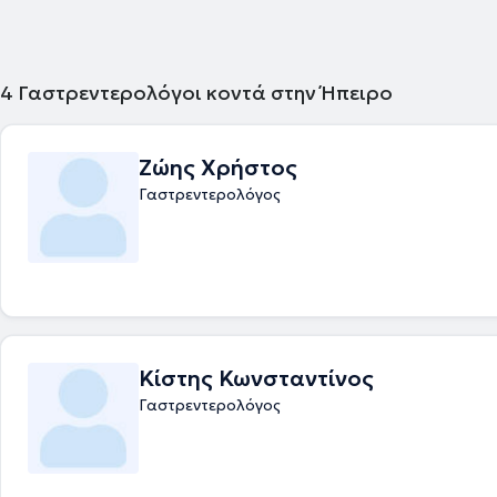
Αναπνοής Υδρογόνου για τη διάγνωση δυσανεξίας σε τροφές που περι
φρουκτόζη καθώς και για τη διάγνωση της βακτηριακής υπερανάπτυξ
εντέρου. Στα πλαίσια της συνεχούς επιμόρφωσης, ο ιατρός έχει συμμε
πολυάριθμα ελληνικά και πανευρωπαϊκά συνέδρια.
4
Γαστρεντερολόγοι κοντά στην Ήπειρο
Ζώης Χρήστος
Γαστρεντερολόγος
Κίστης Κωνσταντίνος
Γαστρεντερολόγος