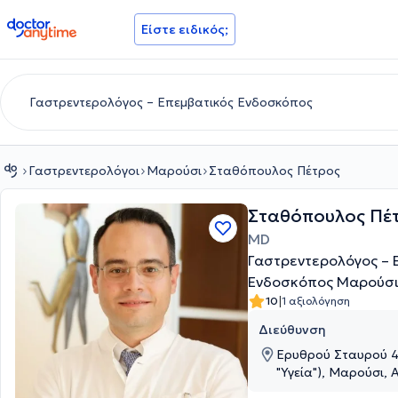
doctoranytime
Είστε ειδικός;
Γαστρεντερολόγοι
Μαρούσι
Σταθόπουλος Πέτρος
Σταθόπουλος Πέ
MD
Γαστρεντερολόγος – 
Ενδοσκόπος Μαρούσ
|
10
1 αξιολόγηση
Διεύθυνση
Ερυθρού Σταυρού 4
"Υγεία"), Μαρούσι, 