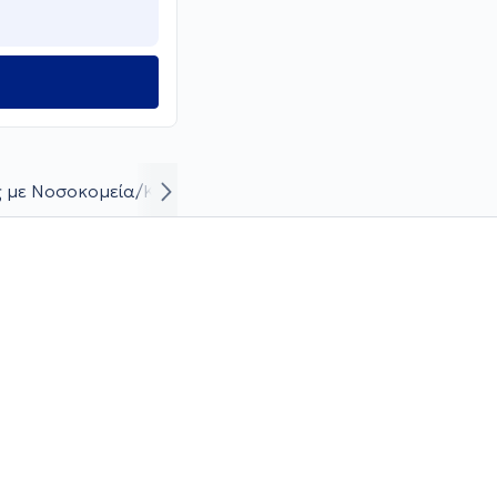
 με Νοσοκομεία/Κλινικές
Βιογραφικό και καριέρα