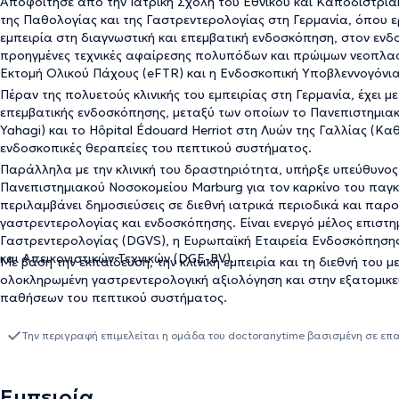
Αποφοίτησε από την Ιατρική Σχολή του Εθνικού και Καποδιστριακ
της Παθολογίας και της Γαστρεντερολογίας στη Γερμανία, όπου ερ
εμπειρία στη διαγνωστική και επεμβατική ενδοσκόπηση, στον ενδ
προηγμένες τεχνικές αφαίρεσης πολυπόδων και πρώιμων νεοπλασ
Εκτομή Ολικού Πάχους (eFTR) και η Ενδοσκοπική Υποβλεννογόνια
Πέραν της πολυετούς κλινικής του εμπειρίας στη Γερμανία, έχει 
επεμβατικής ενδοσκόπησης, μεταξύ των οποίων το Πανεπιστημιακό
Yahagi) και το Hôpital Édouard Herriot στη Λυών της Γαλλίας (Καθ
ενδοσκοπικές θεραπείες του πεπτικού συστήματος.
Παράλληλα με την κλινική του δραστηριότητα, υπήρξε υπεύθυνος
Πανεπιστημιακού Νοσοκομείου Marburg για τον καρκίνο του παγκ
περιλαμβάνει δημοσιεύσεις σε διεθνή ιατρικά περιοδικά και παρ
γαστρεντερολογίας και ενδοσκόπησης. Είναι ενεργό μέλος επιστη
Γαστρεντερολογίας (DGVS), η Ευρωπαϊκή Εταιρεία Ενδοσκόπησης
και Απεικονιστικών Τεχνικών (DGE-BV).
Με βάση την εκπαίδευση, την κλινική εμπειρία και τη διεθνή του 
ολοκληρωμένη γαστρεντερολογική αξιολόγηση και στην εξατομικε
παθήσεων του πεπτικού συστήματος.
Την περιγραφή επιμελείται η ομάδα του doctoranytime βασισμένη σε επ
Εμπειρία