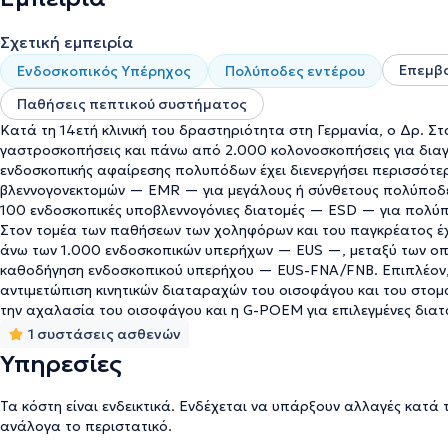
Σχετική εμπειρία
Επεμβ
Ενδοσκοπικός Υπέρηχος
Πολύποδες εντέρου
Παθήσεις πεπτικού συστήματος
Κατά τη 14ετή κλινική του δραστηριότητα στη Γερμανία, ο Δρ. 
γαστροσκοπήσεις και πάνω από 2.000 κολονοσκοπήσεις για διαγ
ενδοσκοπικής αφαίρεσης πολυπόδων έχει διενεργήσει περισσότε
βλεννογονεκτομών — EMR — για μεγάλους ή σύνθετους πολύποδε
100 ενδοσκοπικές υποβλεννογόνιες διατομές — ESD — για πολύπ
Στον τομέα των παθήσεων των χοληφόρων και του παγκρέατος έχ
άνω των 1.000 ενδοσκοπικών υπερήχων — EUS —, μεταξύ των οπ
καθοδήγηση ενδοσκοπικού υπερήχου — EUS-FNA/FNB. Επιπλέον, δ
αντιμετώπιση κινητικών διαταραχών του οισοφάγου και του στο
την αχαλασία του οισοφάγου και η G-POEM για επιλεγμένες διατ
1 συστάσεις ασθενών
Υπηρεσίες
Τα κόστη είναι ενδεικτικά. Ενδέχεται να υπάρξουν αλλαγές κατά 
ανάλογα το περιστατικό.