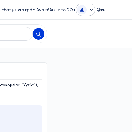
e chat με γιατρό
Ανακάλυψε το DO+
EL
οκομείου "Υγεία"),