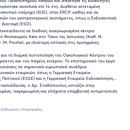
ού Πανεπιστημίου Αθηνών και απέκτησε τις ειδικότητες
γάστηκε συνολικά επί 14 έτη. Διαθέτει εκτεταμένη
οσκοπικό υπέρηχο (EUS), στην ERCP, καθώς και σε
ιών του γαστρεντερικού συστήματος, όπως η Ενδοσκοπική
 Διατομή (ESD).
μετεκπαιδευτεί σε διεθνώς αναγνωρισμένα κέντρα
 Νοσοκομείο Keio στο Τόκιο της Ιαπωνίας (Καθ. Ν.
. Μ. Pioche), με ιδιαίτερη εστίαση στις προηγμένες
 για τη διαρκή πιστοποίηση του Ογκολογικού Κέντρου του
ρέατος και του παχέος εντέρου. Το επιστημονικό του έργο
ουσιάσεις σε σημαντικά ευρωπαϊκά συνέδρια
μονικών εταιρειών, όπως η Γερμανική Εταιρεία
 Πεπτικού (ESGE) και η Γερμανική Εταιρεία Ενδοσκόπησης
μετεκπαίδευση, ο Δρ. Σταθόπουλος εστιάζει στην
υμένη, τεκμηριωμένη και ελάχιστα επεμβατική αντιμετώπιση
αληθευμένες πληροφορίες.