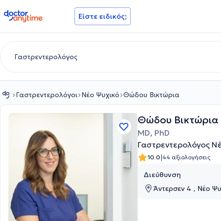
doctoranytime
Είστε ειδικός;
Γαστρεντερολόγοι
Νέο Ψυχικό
Θώδου Βικτώρια
Θώδου Βικτώρια
MD, PhD
Γαστρεντερολόγος Νέ
|
10.0
44 αξιολογήσεις
Διεύθυνση
Άντερσεν 4 , Νέο Ψυ