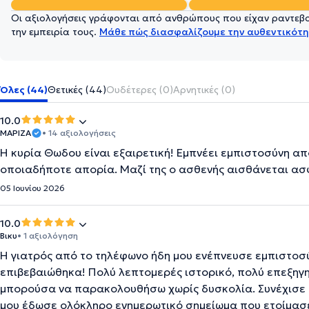
Οι αξιολογήσεις γράφονται από ανθρώπους που είχαν ραντεβού
την εμπειρία τους.
Μάθε πώς διασφαλίζουμε την αυθεντικότη
Όλες (44)
Θετικές (44)
Ουδέτερες (0)
Αρνητικές (0)
10.0
ΜΑΡΙΖΑ
• 14 αξιολογήσεις
Η κυρία Θωδου είναι εξαιρετική! Εμπνέει εμπιστοσύνη απ
οποιαδήποτε απορία. Μαζί της ο ασθενής αισθάνεται ασ
05 Ιουνίου 2026
10.0
Βικυ
• 1 αξιολόγηση
Η γιατρός από το τηλέφωνο ήδη μου ενέπνευσε εμπιστοσύ
επιβεβαιώθηκα! Πολύ λεπτομερές ιστορικό, πολύ επεξηγη
μπορούσα να παρακολουθήσω χωρίς δυσκολία. Συνέχισε 
μου έδωσε ολόκληρο ενημερωτικό σημείωμα που ετοίμασε 