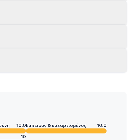
ίσης με την πανεπιστημιακή κλινική του Λαϊκού
σύνη
10.0
Έμπειρος & καταρτισμένος
10.0
10