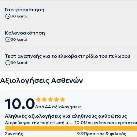
διατήρηση των ακαδημαϊκών της δραστηριοτήτων,συνεργάζεται επ
Νοσοκομείου ως εξωτερική συνεργάτης.
Γαστροσκόπηση
30 λεπτά
Κολονοσκόπηση
30 λεπτά
Τεστ αναπνοής για το ελικοβακτηρίδιο του πυλωρού
30 λεπτά
Αξιολογήσεις Ασθενών
10.0
Από 44 αξιολογήσεις
Αληθινές αξιολογήσεις για αληθινούς ανθρώπους
Διερεύνησε την περίπτωσή μου σε βάθος
10.0
Μου ενέπνευσε εμπιστο
Συνεπής
9.9
Προσιτός & φιλικός