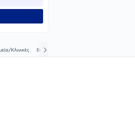
εία/Κλινικές
Βιογραφικό και καριέρα