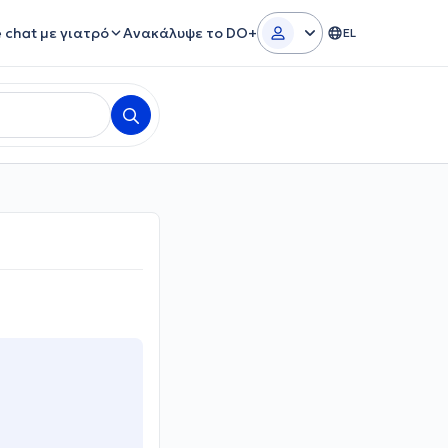
e chat με γιατρό
Ανακάλυψε το DO+
EL