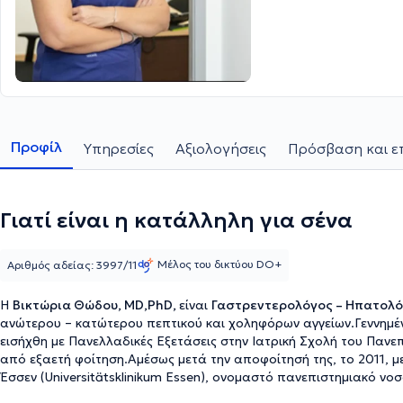
Προφίλ
Υπηρεσίες
Αξιολογήσεις
Πρόσβαση και ε
Γιατί είναι η κατάλληλη για σένα
Μέλος του δικτύου DO+
Αριθμός αδείας: 3997/11
Η
Βικτώρια Θώδου, MD,PhD,
είναι
Γαστρεντερολόγος – Ηπατολ
ανώτερου – κατώτερου πεπτικού και χοληφόρων αγγείων.Γεννημέν
εισήχθη με Πανελλαδικές Εξετάσεις στην Ιατρική Σχολή του Παν
από εξαετή φοίτηση.Αμέσως μετά την αποφοίτησή της, το 2011, μ
Έσσεν (Universitätsklinikum Essen), ονομαστό πανεπιστημιακό ν
της Γερμανίας, για την ειδίκευσή της αρχικά στη Γενική Παθολογί