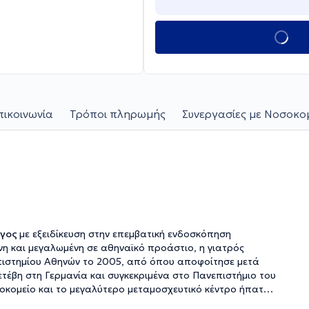
πικοινωνία
Τρόποι πληρωμής
Συνεργασίες με Νοσοκομ
όγος
με εξειδίκευση στην επεμβατική ενδοσκόπηση
η και μεγαλωμένη σε αθηναϊκό προάστιο, η γιατρός
επιστημίου Αθηνών το 2005, από όπου αποφοίτησε μετά
ετέβη στη Γερμανία και συγκεκριμένα στο Πανεπιστήμιο του
οσοκομείο και το μεγαλύτερο μεταμοσχευτικό κέντρο ήπατος
α, τον τίτλο της οποίας απέκτησε το 2017.Το 2020, ενώ ήδη