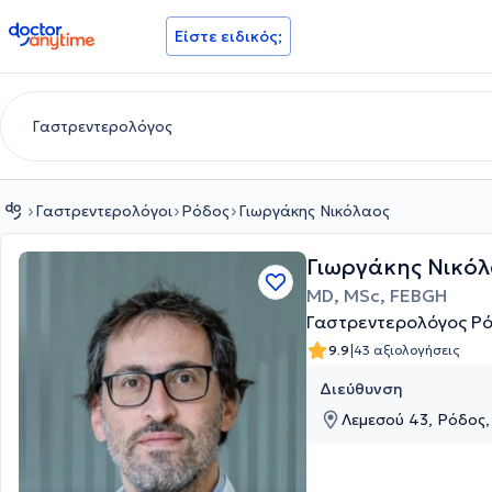
doctoranytime
Είστε ειδικός;
Γαστρεντερολόγοι
Ρόδος
Γιωργάκης Νικόλαος
Γιωργάκης Νικό
MD, MSc, FEBGH
Γαστρεντερολόγος Ρ
|
9.9
43 αξιολογήσεις
Διεύθυνση
Λεμεσού 43, Ρόδος