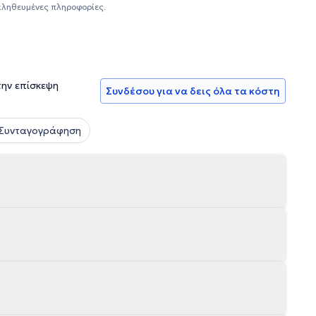
φάγου, στομάχου, λεπτού και παχέος εντέρου, καθώς και
αληθευμένες πληροφορίες.
 διαγνωστικές εξετάσεις και οι ενδοσκοπικές παρεμβάσεις
γανα και συσκευές που φέρουν πιστοποιητικά σήμανσης CE
την επίσκεψη
Συνδέσου για να δεις όλα τα κόστη
 Συνταγογράφηση