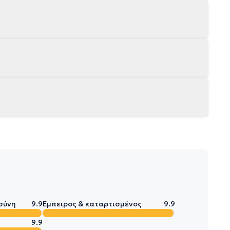
σύνη
9.9
Έμπειρος & καταρτισμένος
9.9
9.9