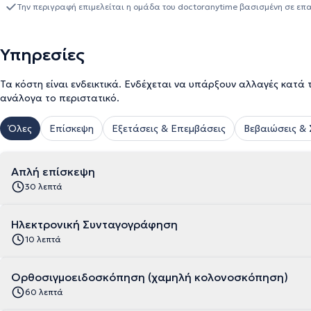
διάγνωση, παρακολούθηση και αντιμετώπιση νοσημάτων του οισο
Την περιγραφή επιμελείται η ομάδα του doctoranytime βασισμένη σε επ
του πρωκτού, του ήπατος, των χοληφόρων και του παγκρέατος. Οι
διενεργούνται σε χώρο ειδικά διαμορφωμένο, εξοπλισμένο με όρ
και είναι τελευταίας τεχνολογίας.
Υπηρεσίες
Τα κόστη είναι ενδεικτικά. Ενδέχεται να υπάρξουν αλλαγές κατά 
ανάλογα το περιστατικό.
Όλες
Επίσκεψη
Εξετάσεις & Επεμβάσεις
Βεβαιώσεις &
Απλή επίσκεψη
30 λεπτά
Ηλεκτρονική Συνταγογράφηση
10 λεπτά
Ορθοσιγμοειδοσκόπηση (χαμηλή κολονοσκόπηση)
60 λεπτά