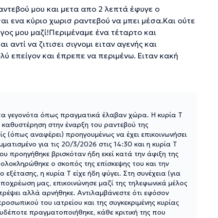
αντεβού μου και μετα απο 2 λεπτά έφυγε ο
αι ενα κύριο χωρισ ραντεβού να μπει μέσα.Και ούτε
υγος μου μαζί!Περιμέναμε ένα τέταρτο και
 αντί να ζιτισει σιγνομι ειταν αγενής και
λύ επείγον και έπρεπε να περιμένω. Ειταν κακή
 τα γεγονότα όπως πραγματικά έλαβαν χώρα. Η κυρία T
 καθυστέρηση στην έναρξη του ραντεβού της
 (όπως αναφέρει) προηγουμένως να έχει επικοινωνήσει
ατισμένο για τις 20/3/2026 στις 14:30 και η κυρία T
ου προηγήθηκε βρισκόταν ήδη εκεί κατά την άφιξη της
υ ολοκληρώθηκε ο σκοπός της επίσκεψης του και την
εξέτασης, η κυρία T είχε ήδη φύγει. Στη συνέχεια (για
 υποχρέωση μας, επικοινώνησε μαζί της τηλεφωνικά μέλος
τρέψει αλλά αρνήθηκε. Αντιλαμβάνεστε ότι εφόσον
οσωπικού του ιατρείου και της συγκεκριμένης κυρίας
ουδέποτε πραγματοποιήθηκε, κάθε κριτική της που