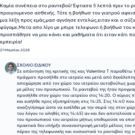
Καμία συνέπεια στο ραντεβού! Έφτασα 5 λεπτά πριν το ρ
προιγουμενοσ ασθενής. Τότε η βοήθωσ του γιατρού αφεισ
μια λέξη προς εμάς,μασ αγνόησε εντελώς,ειταν και ο σύζ
φύγαμε.Μετα απο λίγο με μπιρε τελεφωνο ή βοήθωσ του και
προσπάθησε να μου κάνει και μαθήματα ότι ειταν κάτι πο
εμπειρία!
21 Μαρτίου 2026
ΣΧΟΛΙΟ ΕΙΔΙΚΟΥ
Σε απάντηση της κριτικής της κας Valentina T παραθέτω
πράγματι προσήλθε στο ιατρείο και μετά από δεκάλεπτη
αποχώρησε από τον χώρο του ιατρείου αυτοβούλως χωρίς
με μέλος του προσωπικού. Το ραντεβού της ήταν προγραμμ
προσήλθε στον χώρο του ιατρείου στις 14:20. Ο κύριος π
και εισήλθε προς εξυπηρέτηση στις 14:25. Στις 14:40 πο
αναζητήσαμε ώστε να εισέλθει με την σειρά της στον χώρο 
του λόγου το αληθές στις 14:45) αν και δεν αποτελούσε
του προσωπικού του ιατρείου μήπως επιθυμούσε να επισ
πρακτικά δεν υπήρξε συναναστροφή μεταξύ μέλους του πρ
πέραν της τηλεφωνικής και ουσιαστικά το ραντεβού της 