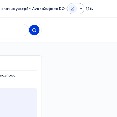
e chat με γιατρό
Ανακάλυψε το DO+
EL
εκανήσου