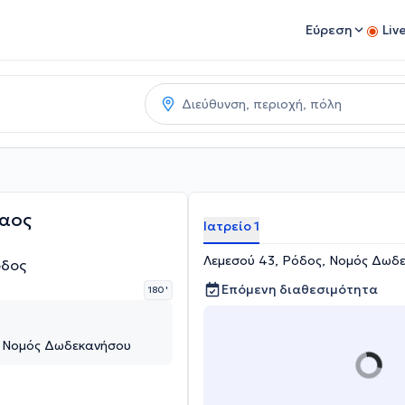
Εύρεση
Liv
λαος
Ιατρείο 1
Λεμεσού 43, Ρόδος, Νομός Δωδ
όδος
Επόμενη διαθεσιμότητα
180 '
, Νομός Δωδεκανήσου