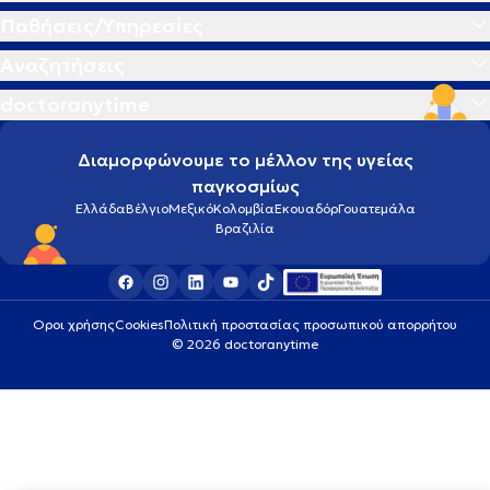
Παθήσεις/Υπηρεσίες
Αναζητήσεις
doctoranytime
Διαμορφώνουμε το μέλλον της υγείας
παγκοσμίως
Ελλάδα
Βέλγιο
Μεξικό
Κολομβία
Εκουαδόρ
Γουατεμάλα
Βραζιλία
Οροι χρήσης
Cookies
Πολιτική προστασίας προσωπικού απορρήτου
© 2026 doctoranytime