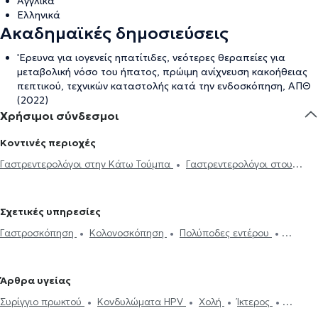
Αγγλικά
Ελληνικά
Ακαδημαϊκές δημοσιεύσεις
'Ερευνα για ιογενείς ηπατίτιδες, νεότερες θεραπείες για
μεταβολική νόσο του ήπατος, πρώιμη ανίχνευση κακοήθειας
πεπτικού, τεχνικών καταστολής κατά την ενδοσκόπηση, ΑΠΘ
(2022)
Χρήσιμοι σύνδεσμοι
Κοντινές περιοχές
Γαστρεντερολόγοι στην Κάτω Τούμπα
Γαστρεντερολόγοι στου
Χαριλάου
Γαστρεντερολόγοι στα Πεύκα
Γαστρεντερολόγοι στην
Καλαμαριά
Γαστρεντερολόγοι στον Εύοσμο
Σχετικές υπηρεσίες
Γαστροσκόπηση
Κολονοσκόπηση
Πολύποδες εντέρου
Αφαίρεση πολυπόδων εντέρου
Ηλεκτρονική συνταγογράφηση
Ελικοβακτηρίδιο
Γαστρίτιδα
Παγκρεατίτιδα
Καρκίνος
Άρθρα υγείας
στομάχου
Έλκος στομάχου
Ραγάδα Πρωκτού
Συρίγγιο πρωκτού
Κονδυλώματα HPV
Χολή
Ίκτερος
Ορθοσιγμοειδοσκόπηση
Ελκώδης κολίτιδα
Γαστρεντερίτιδα