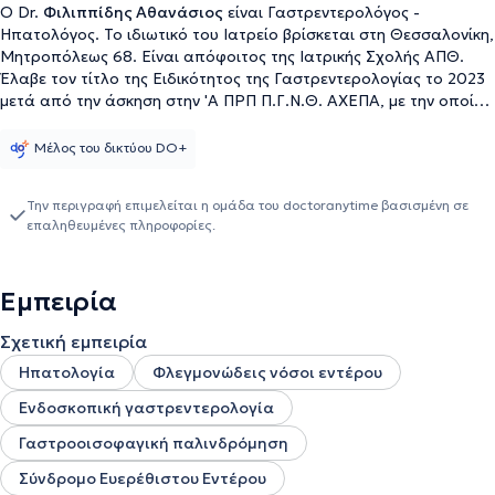
Ο Dr.
Φιλιππίδης Αθανάσιος
είναι Γαστρεντερολόγος -
Ηπατολόγος. Το ιδιωτικό του Ιατρείο βρίσκεται στη Θεσσαλονίκη,
Μητροπόλεως 68. Είναι απόφοιτος της Ιατρικής Σχολής ΑΠΘ.
Έλαβε τον τίτλο της Ειδικότητος της Γαστρεντερολογίας το 2023
μετά από την άσκηση στην 'Α ΠΡΠ Π.Γ.Ν.Θ. ΑΧΕΠΑ, με την οποία
διατηρεί συνεργασία ως επιστημονικός συνεργάτης. Την περίοδο
2023-2025 εργαζόταν ως εξειδικευόμενος ειδικός
Μέλος του δικτύου DO+
γαστρεντερολόγος στο Ηνωμένο Βασίλειο, όπου εξειδικεύτηκε σε
προηγμένες ενδοσκοπικές τεχνικές όπως η τοποθέτηση
Την περιγραφή επιμελείται η ομάδα του doctoranytime βασισμένη σε
ενδοπροθέσεων πεπτικού, οι ενδοσκοπικές διαστολές, η
επαληθευμένες πληροφορίες.
τοποθέτηση γαστροστομίας, η πολυπεκτομή μεγάλων
πολυπόδων και η ενδοσκοπική παλίνδρομη
χολαγγειοπαγκρεατογραφία (ERCP). Διατηρεί συνεργασία με την
Εμπειρία
Κλινική Άγιος Λουκάς.
Σχετική εμπειρία
Ηπατολογία
Φλεγμονώδεις νόσοι εντέρου
Ενδοσκοπική γαστρεντερολογία
Γαστροοισοφαγική παλινδρόμηση
Σύνδρομο Ευερέθιστου Εντέρου