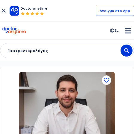
Doctoranytime
Άνοιγμα στο App
doctoranytime
EL
Γαστρεντερολόγος