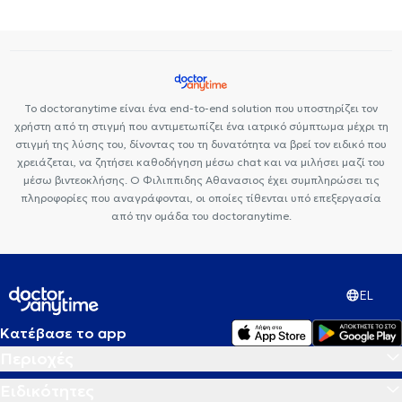
Αναιμία
Γαστρεντερίτιδα
Γαστροσκόπηση
Κολονοσκόπηση
Γαστροοισοφαγική παλινδρόμηση
Ευερέθιστο έντερο
Ίκτερος
Σπαστική κολίτιδα
Σπαστική κολίτιδα
Νόσος Crohn
Ενδοσκοπικός Υπέρηχος
Το doctoranytime είναι ένα end-to-end solution που υποστηρίζει τον
χρήστη από τη στιγμή που αντιμετωπίζει ένα ιατρικό σύμπτωμα μέχρι τη
στιγμή της λύσης του, δίνοντας του τη δυνατότητα να βρεί τον ειδικό που
χρειάζεται, να ζητήσει καθοδήγηση μέσω chat και να μιλήσει μαζί του
μέσω βιντεοκλήσης. Ο Φιλιππιδης Αθανασιος έχει συμπληρώσει τις
πληροφορίες που αναγράφονται, οι οποίες τίθενται υπό επεξεργασία
από την ομάδα του doctoranytime.
EL
Κατέβασε το app
Περιοχές
Ειδικότητες