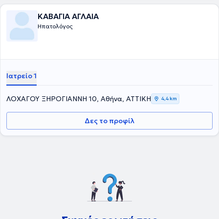
Εταιρίας Μελέτης Ήπατος και της Ελληνικής Ομάδας Μελέτης των
Ιδιοπαθών Φλεγμονωδών Νοσημάτων του Εντέρου. Στο ιατρείο της
ΚΑΒΑΓΙΑ ΑΓΛΑΙΑ
διαχειρίζεται περιστατικά όπως : γαστροοισοφαγική παλινδρόμηση
Ηπατολόγος
, διερεύνηση αναιμίας, κοιλιακό άλγος, σύνδρομο ευερέθιστου
εντέρου, έλεγχος για ελικοβακτηρίδιο του πυλωρού, λιπώδης
διήθηση ήπατος, αυτοάνοσα νοσήματα του ήπατος και του
παγκρέατος, ηωσινιφιλική οισαφαγίτιδα , νόσος Crohn και
Ελκώδης κολίτιδα, γαστρίτιδα, ηπατίτιδα, κίρρωση του ήπατος,
αιμορροΐδες και άλλα. Ταυτόχρονα, προγραμματίζει άμεσα μαζί με
Ιατρείο 1
τον ασθενή όποια ενδοσκοπική πράξη απαιτείται, μετά από
ενδελεχή ενημέρωση.
ΛΟΧΑΓΟΥ ΞΗΡΟΓΙΑΝΝΗ 10, Αθήνα, ΑΤΤΙΚΗ
4,4 km
Δες το προφίλ