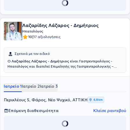
Λαζαρίδης Λάζαρος - Δημήτριος
Ηπατολόγος
|
10
17 αξιολογήσεις
Σχετικά με τον ειδικό
Ο
Λαζαρίδης Λάζαρος - Δημήτριος
είναι Γαστρεντερολόγος -
Ηπατολόγος και διατελεί Επιμελητής της Γαστρεντερολογικής –
Ηπατολογικής Κλινικής του Metropolitan General στο Χολαργό.
Παράλληλα, διατηρεί το ιδιωτικό του ιατρείο στο Φάρο του Νέου
Ψυχικού. Σπούδασε Ιατρική στο Εθνικό και Καποδιστριακό
Ιατρείο 1
Ιατρείο 2
Ιατρείο 3
Πανεπιστήμιο Αθηνών και Ειδικεύτηκε στην Γαστρεντερολογία -
Ηπατολογία στο Πανεπιστημιακό Γενικό Νοσοκομείο «Αττικόν».
Πέραν των εθνικών εξετάσεων για τη λήψη του τίτλου της
Περικλέους 5, Φάρος, Νέο Ψυχικό, ΑΤΤΙΚΗ
6,8 km
ειδικότητας Γαστρεντερολογίας, συμμετείχε στις εργασίες του 14ου
Σχολείου Ηπατολογίας της Ελληνικής Εταιρείας Μελέτης Ήπατος
Επόμενη διαθεσιμότητα
Κλείσε ραντεβού
και βραβεύτηκε μετά τη συμμετοχή του στις εξετάσεις.
Ανακηρύχθηκε Διδάκτορας της Ιατρικής Σχολής του Εθνικού και
Καποδιστριακού Πανεπιστημίου Αθηνών το 2017 με βαθμό
«Άριστα». Εκπόνησε τη Διδακτορική Διατριβή του στην Β’