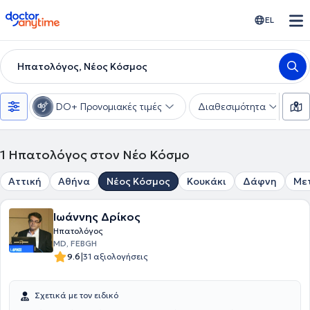
doctoranytime
EL
Ηπατολόγος, Νέος Κόσμος
DO+ Προνομιακές τιμές
Διαθεσιμότητα
Υ
1
Ηπατολόγος στον Νέο Κόσμο
Αττική
Αθήνα
Νέος Κόσμος
Κουκάκι
Δάφνη
Με
Ιωάννης Δρίκος
Ηπατολόγος
MD, FEBGH
|
9.6
31 αξιολογήσεις
Σχετικά με τον ειδικό