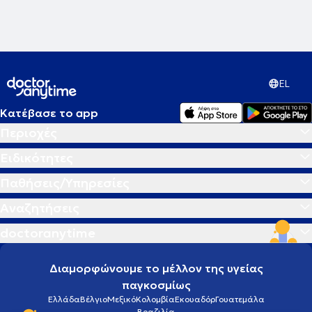
EL
Κατέβασε το app
Περιοχές
Ειδικότητες
Παθήσεις/Υπηρεσίες
Αναζητήσεις
doctoranytime
Διαμορφώνουμε το μέλλον της υγείας
παγκοσμίως
Ελλάδα
Βέλγιο
Μεξικό
Κολομβία
Εκουαδόρ
Γουατεμάλα
Βραζιλία