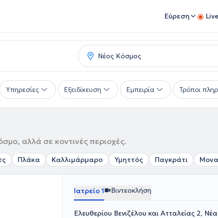
Εύρεση
Liv
Υπηρεσίες
Εξειδίκευση
Εμπειρία
Τρόποι πλη
σμο, αλλά σε κοντινές περιοχές.
τς
Πλάκα
Καλλιμάρμαρο
Υμηττός
Παγκράτι
Μονα
Βιντεοκλήση
Ιατρείο 1
Ελευθερίου Βενιζέλου και Ατταλείας 2, Νέ