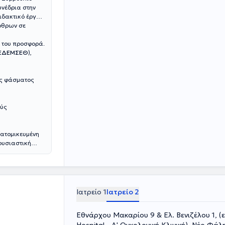
υνέδρια στην
ιδακτικό έργο
ρθρων σε
ή του προσφορά.
ΕΔΕΜΣΕΘ
),
ος φάσματος
ούς
εξατομικευμένη
ουσιαστική
λτιστη δυνατή
Ιατρείο 1
Ιατρείο 2
Εθνάρχου Μακαρίου 9 & Ελ. Βενιζέλου 1, (ε