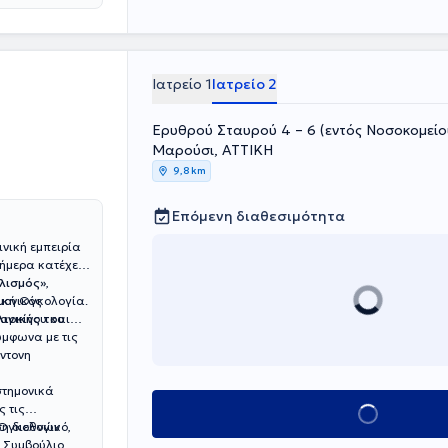
Ιατρείο 1
Ιατρείο 2
Ερυθρού Σταυρού 4 – 6 (εντός Νοσοκομείου
Μαρούσι, ΑΤΤΙΚΗ
9,8 km
Επόμενη διαθεσιμότητα
νική εμπειρία
ήμερα κατέχει
ελισμός»
,
μονικός
γική Ογκολογία.
καρκίνου και
λινικής του
μφωνα με τις
έντονη
στημονικά
Κλείσε ραντεβού
-Ογκολογικό,
ση διεθνών
ο Συμβούλιο