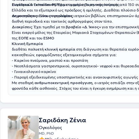
Θεραπειών Lutecium-PSMA με το τμήμα Πυρηνικής Ιατρικής.
Συνέδρια & Εκπαίδευση:
Έχει συμμετάσχει σε περισσότερα από 150 σ
Ελλάδα και το εξωτερικό ως πρόεδρος ή ομιλητής. Διαθέτει πλούσιο δ
σε φοιτητές και νέους ογκολόγους
Δημοσιεύσεις:
Είναι συγγραφέας ιατρικών βιβλίων, επιστημονικών ά
διεθνή περιοδικά και τακτικός αρθρογράφος στον τύπο.
Διακρίσεις:
Έχει τιμηθεί με το
βραβείο «Δ. Ίκκος»
για την επιστημονικ
Είναι ενεργό μέλος της Εταιρείας Μοριακά Στοχευμένων Θεραπειών (
της
ΕΟΠΕ
και του
ESMO
Κλινική Εμπειρία
διαθέτει
πολυετή κλινική εμπειρία
στη διάγνωση και θεραπεία ευρέ
κακοηθειών, εφαρμόζοντας εξατομικευμένα σχήματα για:
- Καρκίνο πνεύμονα, μαστού και προστάτη
- Νεοπλάσματα γαστρεντερικού, ουροποιητικού- νεφρού και θυρεοειδ
- Γυναικολογικό καρκίνο
- Παροχή εξειδικευμένης υποστηρικτικής και ανακουφιστικής αγωγής
Με σταθερή
ανθρωποκεντρική προσέγγιση
, ο ιατρός εστιάζει στην 
φροντίδα κάθε ασθενούς. Στόχος του είναι η έγκυρη ενημέρωση και η 
στήριξη των ασθενών και των οικογενειών τους, διασφαλίζοντας τη βέ
ποιότητα ζωής σε κάθε στάδιο της θεραπευτικής διαδρομής.
Σαριδάκη Ζένια
Ογκολόγος
MD, PhD