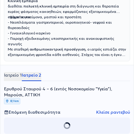
Κλινική Εμπειρία
διαθέτει
πολυετή κλινική εμπειρία
στη διάγνωση και θεραπεία
ευρέος φάσματος κακοηθειών, εφαρμόζοντας εξατομικευμένα
σχήματα για:
- Καρκίνο πνεύμονα, μαστού και προστάτη
- Νεοπλάσματα γαστρεντερικού, ουροποιητικού- νεφρού και
θυρεοειδούς
- Γυναικολογικό καρκίνο
- Παροχή εξειδικευμένης υποστηρικτικής και ανακουφιστικής
αγωγής
Με σταθερή
ανθρωποκεντρική προσέγγιση
, ο ιατρός εστιάζει στην
εξατομικευμένη φροντίδα κάθε ασθενούς. Στόχος του είναι η έγκυρη
ενημέρωση και η ουσιαστική στήριξη των ασθενών και των
οικογενειών τους, διασφαλίζοντας τη βέλτιστη δυνατή ποιότητα
ζωής σε κάθε στάδιο της θεραπευτικής διαδρομής.
Ιατρείο 1
Ιατρείο 2
Ερυθρού Σταυρού 4 – 6 (εντός Νοσοκομείου "Υγεία"),
Μαρούσι, ΑΤΤΙΚΗ
8,1 km
Επόμενη διαθεσιμότητα
Κλείσε ραντεβού