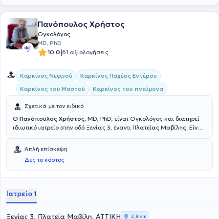
Πανόπουλος Χρήστος
Ογκολόγος
MD, PhD
|
10.0
61 αξιολογήσεις
Καρκίνος Νεφρού
Καρκίνος Παχέος Εντέρου
Καρκίνος του Μαστού
Καρκίνος του πνεύμονα
Σχετικά με τον ειδικό
Ο
Πανόπουλος Χρήστος
, MD, PhD, είναι Ογκολόγος και διατηρεί
ιδιωτικό ιατρείο στην οδό Ξενίας 3, έναντι Πλατείας Μαβίλης. Είναι
Διευθυντής Ογκολογικού Τμήματος της Ευρωκλινικής Αθηνών.
Είναι Διδάκτωρ του Εθνικού και Καποδιστριακού Πανεπιστημίου
Απλή επίσκεψη
Αθηνών με Διδακτορική Διατριβή με θέμα: "Χορήγηση από του
Δες το κόστος
στόματος ετοποσίδης και εστραμουστίνης σε ασθενείς με
ορμονοάντοχο καρκίνο του προστάτη". Έλαβε το πτυχίο της Ιατρικής
από την Ιατρική Σχολή του Πανεπιστημίου της Genova στην Ιταλία,
με βαθμό Άριστα. Εργάσθηκε σαν Ερευνητής στο ίδιο Πανεπιστήμιο.
Ιατρείο 1
Ακολούθως, μετά την υποχρεωτική υπηρεσία υπαίθρου στην
Μεσσηνιακή Μάνη, ειδικεύθηκε στην Παθολογία στο Γ’ Νοσοκομείο
ΙΚΑ. Μετά την λήψη της ειδικότητας εργάσθηκε στο Ογκολογικό
Ξενίας 3, Πλατεία Μαβίλη, ΑΤΤΙΚΗ
2,8 km