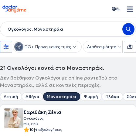
doctoranytime
EL
Ογκολόγος, Μοναστηράκι
DO+ Προνομιακές τιμές
Διαθεσιμότητα
Υ
21
Ογκολόγοι κοντά στο Μοναστηράκι
Δεν βρέθηκαν Ογκολόγοι με online ραντεβού στο
Μοναστηράκι, αλλά σε κοντινές περιοχές.
Αττική
Αθήνα
Μοναστηράκι
Ψυρρή
Πλάκα
Σύν
Σαριδάκη Ζένια
Ογκολόγος
MD, PhD
|
10
4 αξιολογήσεις