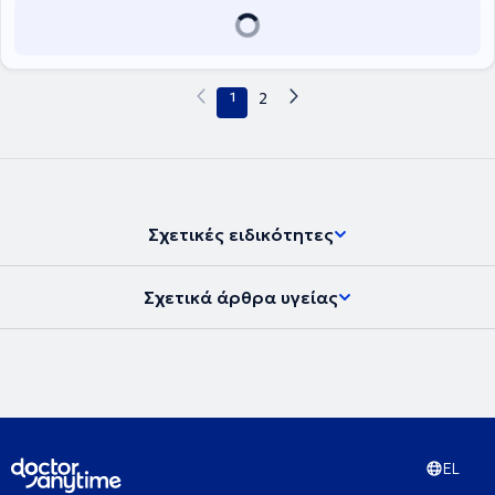
του αποτελούν τα νεοπλάσματα του γαστρεντερικου συστήματος.
Τέλος, ο γιατρός είναι μέλος του Ιατρικού Συλλόγου Αθηνών, της
Εταιρείας Ογκολόγων Παθολόγων Ελλάδας (ΕΟΠΕ) και της
European Society For Medical Oncology (ESMO).
1
2
Σχετικές ειδικότητες
Σχετικά άρθρα υγείας
EL