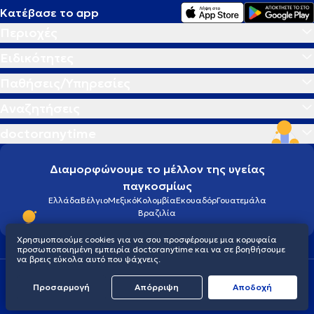
Κατέβασε το app
Περιοχές
Ειδικότητες
Παθήσεις/Υπηρεσίες
Αναζητήσεις
doctoranytime
Διαμορφώνουμε το μέλλον της υγείας
παγκοσμίως
Ελλάδα
Βέλγιο
Μεξικό
Κολομβία
Εκουαδόρ
Γουατεμάλα
Βραζιλία
Χρησιμοποιούμε cookies για να σου προσφέρουμε μια κορυφαία
προσωποποιημένη εμπειρία doctoranytime και να σε βοηθήσουμε
να βρεις εύκολα αυτό που ψάχνεις.
Οροι χρήσης
Cookies
Πολιτική προστασίας προσωπικού απορρήτου
Προσαρμογή
Απόρριψη
Aποδοχή
© 2026 doctoranytime