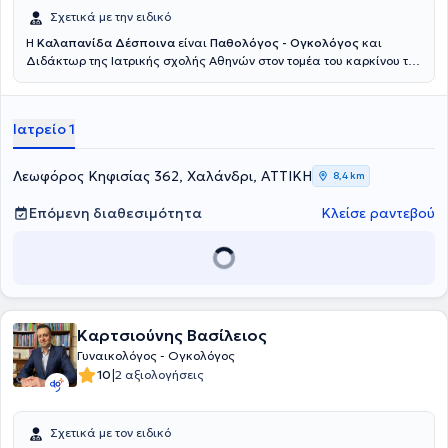
Σχετικά με την ειδικό
Η
Καλαπανίδα Δέσποινα
είναι
Παθολόγος - Ογκολόγος
και
Διδάκτωρ της Ιατρικής σχολής Αθηνών στον τομέα του καρκίνου του
μαστού, διατηρώντας ιδιωτικό ιατρείο στο Χαλάνδρι. Στόχος της
είναι να στέκεται ουσιαστικά δίπλα στους ασθενείς με καρκίνο σε
κάθε στάδιο της θεραπείας τους. Δίνει ιδιαίτερη έμφαση στη σαφή
Ιατρείο 1
τους ενημέρωση, την εμπιστοσύνη και την ανθρώπινη σχέση ιατρού -
ασθενούς. Διαθέτει σημαντική εμπειρία ως ερευνητής σε μεγάλες
πολυκεντρικές κλινικές μελέτες, γεγονός που της επιτρέπει να
Λεωφόρος Κηφισίας 362, Χαλάνδρι, ΑΤΤΙΚΗ
8,4 km
εφαρμόζει σύγχρονες και τεκμηριωμένες θεραπευτικές
προσεγγίσεις. Συνεργάζεται με τα Νοσοκομεία "Υγεία" και
Επόμενη διαθεσιμότητα
Κλείσε ραντεβού
Ευρωκλινική Αθηνών καθώς συμμετέχει και ενεργά στην
επιστημονική έρευνα με δημοσιεύσεις σε διεθνή συνέδρια και
επιστημονικά περιοδικά.
Καρτσιούνης Βασίλειος
Γυναικολόγος - Ογκολόγος
|
10
2 αξιολογήσεις
Σχετικά με τον ειδικό