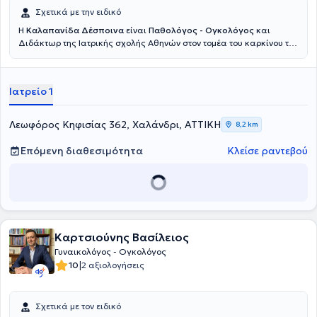
Σχετικά με την ειδικό
Η
Καλαπανίδα Δέσποινα
είναι
Παθολόγος - Ογκολόγος
και
Διδάκτωρ της Ιατρικής σχολής Αθηνών στον τομέα του καρκίνου του
μαστού, διατηρώντας ιδιωτικό ιατρείο στο Χαλάνδρι. Στόχος της
είναι να στέκεται ουσιαστικά δίπλα στους ασθενείς με καρκίνο σε
κάθε στάδιο της θεραπείας τους. Δίνει ιδιαίτερη έμφαση στη σαφή
Ιατρείο 1
τους ενημέρωση, την εμπιστοσύνη και την ανθρώπινη σχέση ιατρού -
ασθενούς. Διαθέτει σημαντική εμπειρία ως ερευνητής σε μεγάλες
πολυκεντρικές κλινικές μελέτες, γεγονός που της επιτρέπει να
Λεωφόρος Κηφισίας 362, Χαλάνδρι, ΑΤΤΙΚΗ
8,2 km
εφαρμόζει σύγχρονες και τεκμηριωμένες θεραπευτικές
προσεγγίσεις. Συνεργάζεται με τα Νοσοκομεία "Υγεία" και
Επόμενη διαθεσιμότητα
Κλείσε ραντεβού
Ευρωκλινική Αθηνών καθώς συμμετέχει και ενεργά στην
επιστημονική έρευνα με δημοσιεύσεις σε διεθνή συνέδρια και
επιστημονικά περιοδικά.
Καρτσιούνης Βασίλειος
Γυναικολόγος - Ογκολόγος
|
10
2 αξιολογήσεις
Σχετικά με τον ειδικό