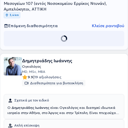
Μεσογείων 107 (εντός Νοσοκομείου Ερρίκος Ντυνάν),
Αμπελόκηποι, ΑΤΤΙΚΗ
3,4 km
Επόμενη διαθεσιμότητα
Κλείσε ραντεβού
Δημητριάδης Ιωάννης
Ογκολόγος
MD, MSc, MBA
|
9.9
19 αξιολογήσεις
Διαθεσιμότητα για βιντεοκλήση
Σχετικά με τον ειδικό
Ο
Δημητριάδης Ιωάννης
είναι Ογκολόγος και διατηρεί ιδιωτικά
ιατρεία στην Αθήνα, στο Άργος και στην Τρίπολη. Είναι πτυχιούχος
Ιατρικής από την Σχολή Επιστημών Υγείας του Πανεπιστημίου
Πατρών και ειδικεύτηκε στην Παθολογία, στην Παθολογική Κλινική
Απλή επίσκεψη