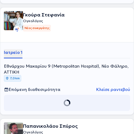
Oncology (ASCO), η European Neuroendocrine Tumor Society e.V.
(ENETS) καθώς και η North American Neuroendocrine Tumor
Γκούρα Στεφανία
Society (NANETS).Τέλος,σημαντική είναι και η συνεισφορά της
ιατρού σε ερευνητικά προγράμματα και δημοσιεύσεις, έχοντας
Ογκολόγος
λάβει τιμητική διάκριση το έτος 2023 ως Επιστημονικά Υπεύθυνη
Νέος συνεργάτης
Διευθύντρια «για την πολύτιμη συμβολή της στους ασθενείς και
συναδέλφους Ιατρούς της Κλινικής» στο 11ο Πανελλήνιο Συνέδριο
«Τα Νέα Φάρμακα στην Ογκολογία».
Ιατρείο 1
Εθνάρχου Μακαρίου 9 (Metropolitan Hospital), Νέο Φάληρο,
ΑΤΤΙΚΗ
7,0 km
Επόμενη διαθεσιμότητα
Κλείσε ραντεβού
Παπανικολάου Σπύρος
Ογκολόγος