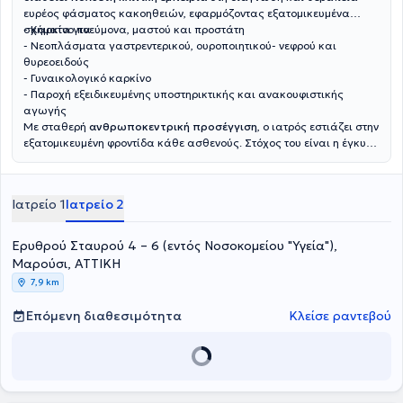
ευρέος φάσματος κακοηθειών, εφαρμόζοντας εξατομικευμένα
σχήματα για:
- Καρκίνο πνεύμονα, μαστού και προστάτη
- Νεοπλάσματα γαστρεντερικού, ουροποιητικού- νεφρού και
θυρεοειδούς
- Γυναικολογικό καρκίνο
- Παροχή εξειδικευμένης υποστηρικτικής και ανακουφιστικής
αγωγής
Με σταθερή
ανθρωποκεντρική προσέγγιση
, ο ιατρός εστιάζει στην
εξατομικευμένη φροντίδα κάθε ασθενούς. Στόχος του είναι η έγκυρη
ενημέρωση και η ουσιαστική στήριξη των ασθενών και των
οικογενειών τους, διασφαλίζοντας τη βέλτιστη δυνατή ποιότητα
ζωής σε κάθε στάδιο της θεραπευτικής διαδρομής.
Ιατρείο 1
Ιατρείο 2
Ερυθρού Σταυρού 4 – 6 (εντός Νοσοκομείου "Υγεία"),
Μαρούσι, ΑΤΤΙΚΗ
7,9 km
Επόμενη διαθεσιμότητα
Κλείσε ραντεβού