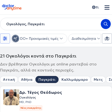
doctoranytime
EL
Ογκολόγος, Παγκράτι
DO+ Προνομιακές τιμές
Διαθεσιμότητα
Υ
21
Ογκολόγοι κοντά στο Παγκράτι
Δεν βρέθηκαν Ογκολόγοι με online ραντεβού στο
Παγκράτι, αλλά σε κοντινές περιοχές.
Αττική
Αθήνα
Παγκράτι
Καλλιμάρμαρο
Μετς
Σ
Δρ. Τέγος Θεόδωρος
Ογκολόγος
MD, PhD
Νέος συνεργάτης