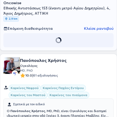
Oncowise
Εθνικής Αντιστάσεως 153 (έναντι μετρό Αγίου Δημητρίου), 4,
Άγιος Δημήτριος, ΑΤΤΙΚΗ
2,9 km
Επόμενη διαθεσιμότητα
Κλείσε ραντεβού
Πανόπουλος Χρήστος
Ογκολόγος
MD, PhD
|
10.0
61 αξιολογήσεις
Καρκίνος Νεφρού
Καρκίνος Παχέος Εντέρου
Καρκίνος του Μαστού
Καρκίνος του πνεύμονα
Σχετικά με τον ειδικό
Ο
Πανόπουλος Χρήστος
, MD, PhD, είναι Ογκολόγος και διατηρεί
ιδιωτικό ιατρείο στην οδό Ξενίας 3, έναντι Πλατείας Μαβίλης. Είναι