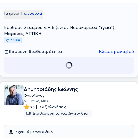
οικογενειών τους, διασφαλίζοντας τη βέλτιστη δυνατή ποιότητα
ζωής σε κάθε στάδιο της θεραπευτικής διαδρομής.
Ιατρείο 1
Ιατρείο 2
Ερυθρού Σταυρού 4 – 6 (εντός Νοσοκομείου "Υγεία"),
Μαρούσι, ΑΤΤΙΚΗ
7,3 km
Επόμενη διαθεσιμότητα
Κλείσε ραντεβού
Δημητριάδης Ιωάννης
Ογκολόγος
MD, MSc, MBA
|
9.9
19 αξιολογήσεις
Διαθεσιμότητα για βιντεοκλήση
Σχετικά με τον ειδικό