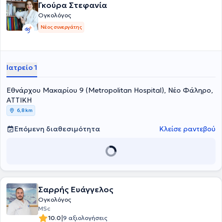
Γκούρα Στεφανία
Ογκολόγος
Νέος συνεργάτης
Ιατρείο 1
Εθνάρχου Μακαρίου 9 (Metropolitan Hospital), Νέο Φάληρο,
ΑΤΤΙΚΗ
6,8 km
Επόμενη διαθεσιμότητα
Κλείσε ραντεβού
Σαρρής Ευάγγελος
Ογκολόγος
MSc
|
10.0
9 αξιολογήσεις