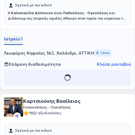
Σχετικά με την ειδικό
Η
Καλαπανίδα Δέσποινα
είναι
Παθολόγος - Ογκολόγος
και
Διδάκτωρ της Ιατρικής σχολής Αθηνών στον τομέα του καρκίνου του
μαστού, διατηρώντας ιδιωτικό ιατρείο στο Χαλάνδρι. Στόχος της
είναι να στέκεται ουσιαστικά δίπλα στους ασθενείς με καρκίνο σε
κάθε στάδιο της θεραπείας τους. Δίνει ιδιαίτερη έμφαση στη σαφή
Ιατρείο 1
τους ενημέρωση, την εμπιστοσύνη και την ανθρώπινη σχέση ιατρού -
ασθενούς. Διαθέτει σημαντική εμπειρία ως ερευνητής σε μεγάλες
πολυκεντρικές κλινικές μελέτες, γεγονός που της επιτρέπει να
Λεωφόρος Κηφισίας 362, Χαλάνδρι, ΑΤΤΙΚΗ
7,6 km
εφαρμόζει σύγχρονες και τεκμηριωμένες θεραπευτικές
προσεγγίσεις. Συνεργάζεται με τα Νοσοκομεία "Υγεία" και
Επόμενη διαθεσιμότητα
Κλείσε ραντεβού
Ευρωκλινική Αθηνών καθώς συμμετέχει και ενεργά στην
επιστημονική έρευνα με δημοσιεύσεις σε διεθνή συνέδρια και
επιστημονικά περιοδικά.
Καρτσιούνης Βασίλειος
Γυναικολόγος - Ογκολόγος
|
10
2 αξιολογήσεις
Σχετικά με τον ειδικό