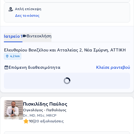
χειρουργική αντιμετώπιση, η ακτινοθεραπεία και οι εξειδικευμένες
εξειδικευμένο τμήμα επεμβατικής ακτινολογίας της Βιοκλινική
αναλυτική ενημέρωση και τη συνεχή υποστήριξη του ασθενούς και
τοπικές θεραπείες.
Αθηνών.
της οικογένειάς του σε κάθε στάδιο της θεραπείας.
Απλή επίσκεψη
Δες το κόστος
Βιντεοκλήση
Ιατρείο 1
Ελευθερίου Βενιζέλου και Ατταλείας 2, Νέα Σμύρνη, ΑΤΤΙΚΗ
4,2 km
Επόμενη διαθεσιμότητα
Κλείσε ραντεβού
Πισκιλίδης Παύλος
Ογκολόγος - Παθολόγος
Dr., MD, MSc, MRCP
|
10
20 αξιολογήσεις