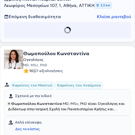
Λεωφόρος Μεσογείων 107, 1, Αθήνα, ΑΤΤΙΚΗ
3,5 km
Επόμενη διαθεσιμότητα
Κλείσε ραντεβού
Θωμοπούλου Κωνσταντίνα
Ογκολόγος
MD, MSc, PhD
|
10
21 αξιολογήσεις
Καρκίνος του Μαστού
Καρκίνος του πνεύμονα
Σχετικά με την ειδικό
Η
Θωμοπούλου Κωνσταντίνα
MD, MSc, PhD
είναι Ογκολόγος και
Διδάκτωρ στην Ιατρική Σχολή του Πανεπιστημίου Κρήτης και
συγκεκριμένα στην Ανοσολογία του Καρκίνου. Διατηρεί ιδιωτικό
ιατρείο στους Αμπελόκηπους. Σπούδασε στην Ιατρική σχολή του
Απλή επίσκεψη
Δημοκρίτειου Πανεπιστημίου Θράκης και είναι κάτοχος
Δες το κόστος
μεταπτυχιακού διπλώματος στον καρκίνο του Πνεύμονα από το