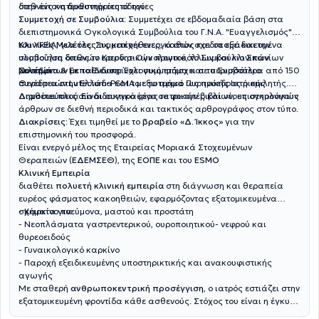
περισσότερες από 2 δεκαετίες και συνεργάζεται με την
διεθνείς κατευθυντήριες οδηγίες
στην έντονη δραστηριότητά του:
"Επιστημονική Εταιρεία Φοιτητών Ιατρικής Ελλάδος" στην
Συμμετοχή σε Συμβούλια:
Συμμετέχει σε εβδομαδιαία βάση στα
οργάνωση επιστημονικών εκδηλώσεων και την συγγραφή
διεπιστημονικά Ογκολογικά Συμβούλια του Γ.Ν.Α. "Ευαγγελισμός" &
επιστημονικών άρθρων.
του ΥΓΕΙΑ, για όλες τις κακοήθειες, καθώς και σε εξειδικευμένα
Κλινικές Μελέτες:
Συμμετέχει ενεργά στον σχεδιασμό και την
συμβούλια όπως το Καρδιο-Ογκολογικό, το Συμβούλιο Σπανίων
υλοποίηση διεθνών ερευνητικών πρωτοκόλλων και κλινικών
Νοσημάτων με το Ενδοκρινολογικό τμήμα και το Συμβούλιο
μελετών
Συνέδρια & Εκπαίδευση:
Έχει συμμετάσχει σε περισσότερα από 150
Θεραπειών Lutecium-PSMA με το τμήμα Πυρηνικής Ιατρικής.
συνέδρια στην Ελλάδα και το εξωτερικό ως πρόεδρος ή ομιλητής.
Διαθέτει πλούσιο διδακτικό έργο σε φοιτητές και νέους ογκολόγους
Δημοσιεύσεις:
Είναι συγγραφέας ιατρικών βιβλίων, επιστημονικών
άρθρων σε διεθνή περιοδικά και τακτικός αρθρογράφος στον τύπο.
Διακρίσεις:
Έχει τιμηθεί με το
βραβείο «Δ. Ίκκος»
για την
επιστημονική του προσφορά.
Είναι ενεργό μέλος της Εταιρείας Μοριακά Στοχευμένων
Θεραπειών (
ΕΔΕΜΣΕΘ
), της
ΕΟΠΕ
και του
ESMO
Κλινική Εμπειρία
διαθέτει
πολυετή κλινική εμπειρία
στη διάγνωση και θεραπεία
ευρέος φάσματος κακοηθειών, εφαρμόζοντας εξατομικευμένα
σχήματα για:
- Καρκίνο πνεύμονα, μαστού και προστάτη
- Νεοπλάσματα γαστρεντερικού, ουροποιητικού- νεφρού και
θυρεοειδούς
- Γυναικολογικό καρκίνο
- Παροχή εξειδικευμένης υποστηρικτικής και ανακουφιστικής
αγωγής
Με σταθερή
ανθρωποκεντρική προσέγγιση
, ο ιατρός εστιάζει στην
εξατομικευμένη φροντίδα κάθε ασθενούς. Στόχος του είναι η έγκυρη
ενημέρωση και η ουσιαστική στήριξη των ασθενών και των