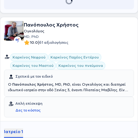
Πανόπουλος Χρήστος
Ογκολόγος
MD, PhD
|
10.0
61 αξιολογήσεις
Καρκίνος Νεφρού
Καρκίνος Παχέος Εντέρου
Καρκίνος του Μαστού
Καρκίνος του πνεύμονα
Σχετικά με τον ειδικό
Ο
Πανόπουλος Χρήστος
, MD, PhD, είναι Ογκολόγος και διατηρεί
ιδιωτικό ιατρείο στην οδό Ξενίας 3, έναντι Πλατείας Μαβίλης. Είναι
Διευθυντής Ογκολογικού Τμήματος της Ευρωκλινικής Αθηνών.
Είναι Διδάκτωρ του Εθνικού και Καποδιστριακού Πανεπιστημίου
Απλή επίσκεψη
Αθηνών με Διδακτορική Διατριβή με θέμα: "Χορήγηση από του
Δες το κόστος
στόματος ετοποσίδης και εστραμουστίνης σε ασθενείς με
ορμονοάντοχο καρκίνο του προστάτη". Έλαβε το πτυχίο της Ιατρικής
από την Ιατρική Σχολή του Πανεπιστημίου της Genova στην Ιταλία,
με βαθμό Άριστα. Εργάσθηκε σαν Ερευνητής στο ίδιο Πανεπιστήμιο.
Ιατρείο 1
Ακολούθως, μετά την υποχρεωτική υπηρεσία υπαίθρου στην