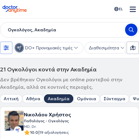
doctoranytime
EL
Ογκολόγος, Ακαδημία
DO+ Προνομιακές τιμές
Διαθεσιμότητα
Υ
21
Ογκολόγοι κοντά στην Ακαδημία
Δεν βρέθηκαν Ογκολόγοι με online ραντεβού στην
Ακαδημία, αλλά σε κοντινές περιοχές.
Αττική
Αθήνα
Ακαδημία
Ομόνοια
Σύνταγμα
Ψυ
Νικολάου Χρήστος
Παθολόγος - Ογκολόγος
MD, Dr.
|
10.0
19 αξιολογήσεις