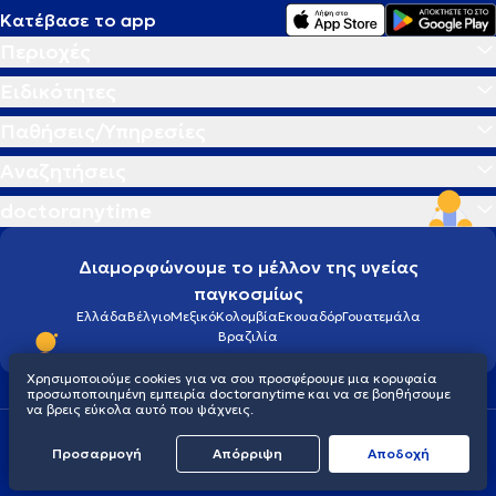
Κατέβασε το app
Περιοχές
Ειδικότητες
Παθήσεις/Υπηρεσίες
Αναζητήσεις
doctoranytime
Διαμορφώνουμε το μέλλον της υγείας
παγκοσμίως
Ελλάδα
Βέλγιο
Μεξικό
Κολομβία
Εκουαδόρ
Γουατεμάλα
Βραζιλία
Χρησιμοποιούμε cookies για να σου προσφέρουμε μια κορυφαία
προσωποποιημένη εμπειρία doctoranytime και να σε βοηθήσουμε
να βρεις εύκολα αυτό που ψάχνεις.
Οροι χρήσης
Cookies
Πολιτική προστασίας προσωπικού απορρήτου
Προσαρμογή
Απόρριψη
Aποδοχή
© 2026 doctoranytime