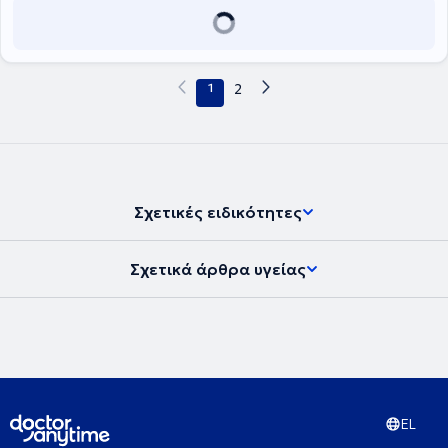
του αποτελούν τα νεοπλάσματα του γαστρεντερικου συστήματος.
Τέλος, ο γιατρός είναι μέλος του Ιατρικού Συλλόγου Αθηνών, της
Εταιρείας Ογκολόγων Παθολόγων Ελλάδας (ΕΟΠΕ) και της
European Society For Medical Oncology (ESMO).
1
2
Σχετικές ειδικότητες
Σχετικά άρθρα υγείας
EL