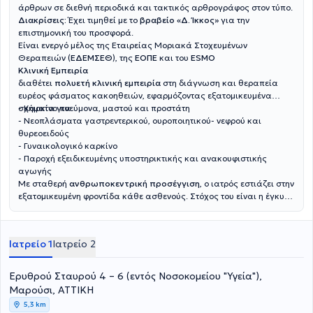
άρθρων σε διεθνή περιοδικά και τακτικός αρθρογράφος στον τύπο.
Διακρίσεις:
Έχει τιμηθεί με το
βραβείο «Δ. Ίκκος»
για την
επιστημονική του προσφορά.
Είναι ενεργό μέλος της Εταιρείας Μοριακά Στοχευμένων
Θεραπειών (
ΕΔΕΜΣΕΘ
), της
ΕΟΠΕ
και του
ESMO
Κλινική Εμπειρία
διαθέτει
πολυετή κλινική εμπειρία
στη διάγνωση και θεραπεία
ευρέος φάσματος κακοηθειών, εφαρμόζοντας εξατομικευμένα
σχήματα για:
- Καρκίνο πνεύμονα, μαστού και προστάτη
- Νεοπλάσματα γαστρεντερικού, ουροποιητικού- νεφρού και
θυρεοειδούς
- Γυναικολογικό καρκίνο
- Παροχή εξειδικευμένης υποστηρικτικής και ανακουφιστικής
αγωγής
Με σταθερή
ανθρωποκεντρική προσέγγιση
, ο ιατρός εστιάζει στην
εξατομικευμένη φροντίδα κάθε ασθενούς. Στόχος του είναι η έγκυρη
ενημέρωση και η ουσιαστική στήριξη των ασθενών και των
οικογενειών τους, διασφαλίζοντας τη βέλτιστη δυνατή ποιότητα
ζωής σε κάθε στάδιο της θεραπευτικής διαδρομής.
Ιατρείο 1
Ιατρείο 2
Ερυθρού Σταυρού 4 – 6 (εντός Νοσοκομείου "Υγεία"),
Μαρούσι, ΑΤΤΙΚΗ
5,3 km