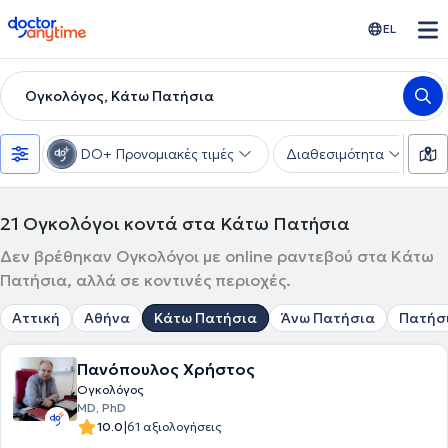
doctoranytime
EL
Ογκολόγος, Κάτω Πατήσια
DO+ Προνομιακές τιμές
Διαθεσιμότητα
Υ
21
Ογκολόγοι κοντά στα Κάτω Πατήσια
Δεν βρέθηκαν Ογκολόγοι με online ραντεβού στα Κάτω
Πατήσια, αλλά σε κοντινές περιοχές.
Αττική
Αθήνα
Κάτω Πατήσια
Άνω Πατήσια
Πατήσ
Πανόπουλος Χρήστος
Ογκολόγος
MD, PhD
|
10.0
61 αξιολογήσεις