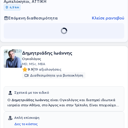
Αμπελόκηποι, ΑΤΤΙΚΗ
4,9 km
Επόμενη διαθεσιμότητα
Κλείσε ραντεβού
Δημητριάδης Ιωάννης
Ογκολόγος
MD, MSc, MBA
|
9.9
19 αξιολογήσεις
Διαθεσιμότητα για βιντεοκλήση
Σχετικά με τον ειδικό
Ο
Δημητριάδης Ιωάννης
είναι Ογκολόγος και διατηρεί ιδιωτικά
ιατρεία στην Αθήνα, στο Άργος και στην Τρίπολη. Είναι πτυχιούχος
Ιατρικής από την Σχολή Επιστημών Υγείας του Πανεπιστημίου
Πατρών και ειδικεύτηκε στην Παθολογία, στην Παθολογική Κλινική
Απλή επίσκεψη
του Γενικού Νοσοκομείου Άργους. Στη συνέχεια ειδικεύτηκε στην
Δες το κόστος
Αιματολογία, στο Αιματολογικό Τμήμα του Γενικού Νοσοκομείου