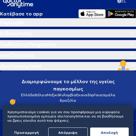
EL
Κατέβασε το app
Περιοχές
Ειδικότητες
Παθήσεις/Υπηρεσίες
Αναζητήσεις
doctoranytime
Διαμορφώνουμε το μέλλον της υγείας
παγκοσμίως
Ελλάδα
Βέλγιο
Μεξικό
Κολομβία
Εκουαδόρ
Γουατεμάλα
Βραζιλία
Χρησιμοποιούμε cookies για να σου προσφέρουμε μια κορυφαία
προσωποποιημένη εμπειρία doctoranytime και να σε βοηθήσουμε
να βρεις εύκολα αυτό που ψάχνεις.
Οροι χρήσης
Cookies
Πολιτική προστασίας προσωπικού απορρήτου
Προσαρμογή
Απόρριψη
Aποδοχή
© 2026 doctoranytime