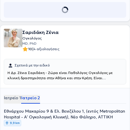
Σαριδάκη Ζένια
Ογκολόγος
MD, PhD
|
10
4 αξιολογήσεις
Σχετικά με την ειδικό
Η Δρ. Ζένια Σαριδάκη - Ζώρα είναι Παθολόγος Ογκολόγος με
κλινική δραστηριότητα στην Αθήνα και στην Κρήτη. Είναι
Διευθύντρια στην Α΄ Ογκολογική Κλινική του Metropolitan Hospital
στο Νέο Φάληρο και Επιστημονική Υπεύθυνη του Ογκολογικού
Τμήματος «Ασκληπιός Διάγνωσις», καθώς και συνεργάτης της
Ιατρείο 1
Ιατρείο 2
Ιδιωτικής Κλινικής «Ασκληπιείον Κρήτης» στο Ηράκλειο Κρήτης.
Αποφοίτησε από την Ιατρική Σχολή του Πανεπιστημίου Κρήτης,
ειδικεύτηκε στην Παθολογική Ογκολογία και είναι Διδάκτωρ της
Εθνάρχου Μακαρίου 9 & Ελ. Βενιζέλου 1, (εντός Metropolitan
ίδιας Σχολής. Έχει μετεκπαιδευτεί στο University of Oxford και στο
Hospital - Α' Ογκολογική Κλινική), Νέο Φάληρο, ΑΤΤΙΚΗ
Katholieke Universiteit Leuven, όπου εργάστηκε ως μεταδιδακτορική
9,9 km
ερευνήτρια στο Center for Human Genetics και στο Department of