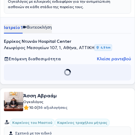
Ογκολόγος με ειλικρινές ενδιαφέρον για την αντιμετώπιση
ασθενών σε κάθε στάδιο της πορείας τους.
Βιντεοκλήση
Ιατρείο 1
Ερρίκος Ντυνάν Hospital Center
Λεωφόρος Μεσογείων 107, 1, Αθήνα, ΑΤΤΙΚΗ
4,9 km
Επόμενη διαθεσιμότητα
Κλείσε ραντεβού
Άσση Αβραάμ
Ογκολόγος
|
10.0
36 αξιολογήσεις
Καρκίνος του Μαστού
Καρκίνος τραχήλου μήτρας
Σχετικά με τον ειδικό