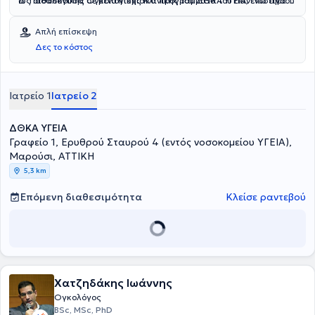
ως διδάσκουσα σε μεταπτυχιακά προγράμματα του Πανεπιστημίου
Δ' Παθολογικής Ογκολογικής Κλινικής του ΔΘΚΑ ΥΓΕΙΑ, ενώ είναι
Αθηνών.
θεράπουσα ιατρός του Νοσοκομείου ΜΗΤΕΡΑ.
Απλή επίσκεψη
Δες το κόστος
Ιατρείο 1
Ιατρείο 2
ΔΘΚΑ ΥΓΕΙΑ
Γραφείο 1, Ερυθρού Σταυρού 4 (εντός νοσοκομείου ΥΓΕΙΑ),
Μαρούσι, ΑΤΤΙΚΗ
5,3 km
Επόμενη διαθεσιμότητα
Κλείσε ραντεβού
Χατζηδάκης Ιωάννης
Ογκολόγος
BSc, MSc, PhD