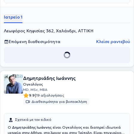
μαστού, διατηρώντας ιδιωτικό ιατρείο στο Χαλάνδρι. Στόχος της
είναι να στέκεται ουσιαστικά δίπλα στους ασθενείς με καρκίνο σε
κάθε στάδιο της θεραπείας τους. Δίνει ιδιαίτερη έμφαση στη σαφή
Ιατρείο 1
τους ενημέρωση, την εμπιστοσύνη και την ανθρώπινη σχέση ιατρού -
ασθενούς. Διαθέτει σημαντική εμπειρία ως ερευνητής σε μεγάλες
πολυκεντρικές κλινικές μελέτες, γεγονός που της επιτρέπει να
Λεωφόρος Κηφισίας 362, Χαλάνδρι, ΑΤΤΙΚΗ
εφαρμόζει σύγχρονες και τεκμηριωμένες θεραπευτικές
προσεγγίσεις. Συνεργάζεται με τα Νοσοκομεία "Υγεία" και
Επόμενη διαθεσιμότητα
Κλείσε ραντεβού
Ευρωκλινική Αθηνών καθώς συμμετέχει και ενεργά στην
επιστημονική έρευνα με δημοσιεύσεις σε διεθνή συνέδρια και
επιστημονικά περιοδικά.
Δημητριάδης Ιωάννης
Ογκολόγος
MD, MSc, MBA
|
9.9
19 αξιολογήσεις
Διαθεσιμότητα για βιντεοκλήση
Σχετικά με τον ειδικό
Ο
Δημητριάδης Ιωάννης
είναι Ογκολόγος και διατηρεί ιδιωτικά
ιατρεία στην Αθήνα, στο Άργος και στην Τρίπολη. Είναι πτυχιούχος