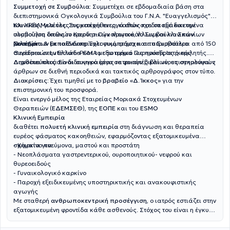
Συμμετοχή σε Συμβούλια:
Συμμετέχει σε εβδομαδιαία βάση στα
διεπιστημονικά Ογκολογικά Συμβούλια του Γ.Ν.Α. "Ευαγγελισμός" &
του ΥΓΕΙΑ, για όλες τις κακοήθειες, καθώς και σε εξειδικευμένα
Κλινικές Μελέτες:
Συμμετέχει ενεργά στον σχεδιασμό και την
συμβούλια όπως το Καρδιο-Ογκολογικό, το Συμβούλιο Σπανίων
υλοποίηση διεθνών ερευνητικών πρωτοκόλλων και κλινικών
Νοσημάτων με το Ενδοκρινολογικό τμήμα και το Συμβούλιο
μελετών
Συνέδρια & Εκπαίδευση:
Έχει συμμετάσχει σε περισσότερα από 150
Θεραπειών Lutecium-PSMA με το τμήμα Πυρηνικής Ιατρικής.
συνέδρια στην Ελλάδα και το εξωτερικό ως πρόεδρος ή ομιλητής.
Διαθέτει πλούσιο διδακτικό έργο σε φοιτητές και νέους ογκολόγους
Δημοσιεύσεις:
Είναι συγγραφέας ιατρικών βιβλίων, επιστημονικών
άρθρων σε διεθνή περιοδικά και τακτικός αρθρογράφος στον τύπο.
Διακρίσεις:
Έχει τιμηθεί με το
βραβείο «Δ. Ίκκος»
για την
επιστημονική του προσφορά.
Είναι ενεργό μέλος της Εταιρείας Μοριακά Στοχευμένων
Θεραπειών (
ΕΔΕΜΣΕΘ
), της
ΕΟΠΕ
και του
ESMO
Κλινική Εμπειρία
διαθέτει
πολυετή κλινική εμπειρία
στη διάγνωση και θεραπεία
ευρέος φάσματος κακοηθειών, εφαρμόζοντας εξατομικευμένα
σχήματα για:
- Καρκίνο πνεύμονα, μαστού και προστάτη
- Νεοπλάσματα γαστρεντερικού, ουροποιητικού- νεφρού και
θυρεοειδούς
- Γυναικολογικό καρκίνο
- Παροχή εξειδικευμένης υποστηρικτικής και ανακουφιστικής
αγωγής
Με σταθερή
ανθρωποκεντρική προσέγγιση
, ο ιατρός εστιάζει στην
εξατομικευμένη φροντίδα κάθε ασθενούς. Στόχος του είναι η έγκυρη
ενημέρωση και η ουσιαστική στήριξη των ασθενών και των
οικογενειών τους, διασφαλίζοντας τη βέλτιστη δυνατή ποιότητα