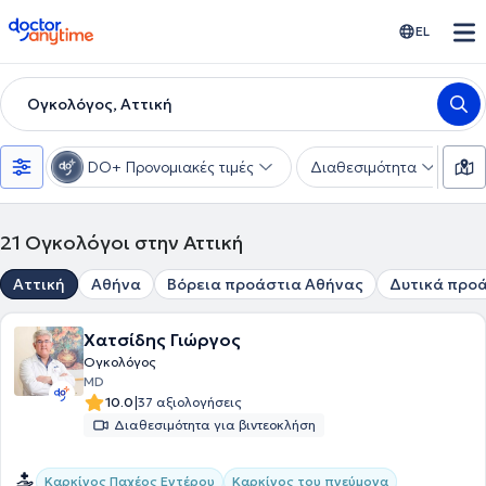
doctoranytime
EL
Ογκολόγος, Αττική
DO+ Προνομιακές τιμές
Διαθεσιμότητα
Υ
21
Ογκολόγοι στην Αττική
Αττική
Αθήνα
Βόρεια προάστια Αθήνας
Δυτικά προ
Χατσίδης Γιώργος
Ογκολόγος
MD
|
10.0
37 αξιολογήσεις
Διαθεσιμότητα για βιντεοκλήση
Καρκίνος Παχέος Εντέρου
Καρκίνος του πνεύμονα