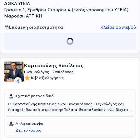
ΔΘΚΑ ΥΓΕΙΑ
Γραφείο 1, Ερυθρού Σταυρού 4 (εντός νοσοκομείου ΥΓΕΙΑ),
Μαρούσι, ΑΤΤΙΚΗ
Επόμενη διαθεσιμότητα
Κλείσε ραντεβού
Καρτσιούνης Βασίλειος
Γυναικολόγος - Ογκολόγος
|
10
2 αξιολογήσεις
Σχετικά με τον ειδικό
Ο
Καρτσιούνης Βασίλειος
είναι Γυναικολόγος - Ογκολόγος και
διατηρεί ιδιωτικό ιατρείο στην Πυλαία Θεσσαλονίκης, ενώ δέχεται
και ασθενείς στο Μαρούσι, εντός της Γυναικολογικής Κλινικής
ΙΑΣΩ. Είναι απόφοιτος και υποψήφιος Διδάκτωρ της Ιατρικής
Απλή επίσκεψη
Σχολής του Αριστοτελείου Πανεπιστημίου Θεσσαλονίκης και
Δες το κόστος
Ακαδημαϊκός υπότροφος της Γ’ Μαιευτικής – Γυναικολογικής
Κλινικής του Γενικού Νοσοκομείου Θεσσαλονίκης "Ιπποκράτειο".