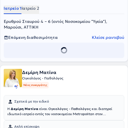
ζωής σε κάθε στάδιο της θεραπευτικής διαδρομής.
Ιατρείο 1
Ιατρείο 2
Ερυθρού Σταυρού 4 – 6 (εντός Νοσοκομείου "Υγεία"),
Μαρούσι, ΑΤΤΙΚΗ
Επόμενη διαθεσιμότητα
Κλείσε ραντεβού
Δεμίρη Ματίνα
Ογκολόγος - Παθολόγος
Νέος συνεργάτης
Σχετικά με την ειδικό
Η
Δεμίρη Ματίνα
είναι
Ογκολόγος - Παθολόγος
και διατηρεί
ιδιωτικό ιατρείο εντός του νοσοκομείου Metropolitan στον
Χολαργό.Το θεραπευτικό της αντικείμενο αφορά όλους τους
συμπαγείς όγκους, συμπεριλαμβανομένων των όγκων του
Απλή επίσκεψη