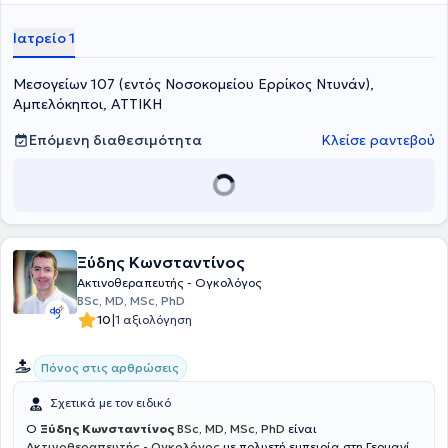
ογκολογικών κέντρων.
Ιατρείο 1
Μεσογείων 107 (εντός Νοσοκομείου Ερρίκος Ντυνάν),
Αμπελόκηποι, ΑΤΤΙΚΗ
Επόμενη διαθεσιμότητα
Κλείσε ραντεβού
Ξύδης Κωνσταντίνος
Ακτινοθεραπευτής - Ογκολόγος
BSc, MD, MSc, PhD
|
10
1 αξιολόγηση
Πόνος στις αρθρώσεις
Σχετικά με τον ειδικό
Ο
Ξύδης Κωνσταντίνος
BSc, MD, MSc, PhD
είναι
Ακτινοθεραπευτής - Ογκολόγος
με πολυετή εμπειρία στη Γερμανία