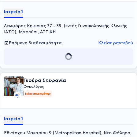
Έχει πολυετή εμπειρία στον τομέα της μαιευτικής – γυναικολογίας
και ειδικότερα στην λαπαροσκοπική – ρομποτική χειρουργική και
Ιατρείο 1
στη γυναικολογική ογκολογία, έχοντας εργαστεί στο Ηνωμένο
Βασίλειο, στη Γερμανία και στον Καναδά. Ο γιατρός είναι επίσημα
Λεωφόρος Κηφισίας 37 - 39, (εντός Γυναικολογικής Κλινικής
Πιστοποίημένος στη γυναικολογική ογκολογία από το Βασιλικό
Κολέγιο Μαιευτήρων – Γυναικολόγων (RCOG).
ΙΑΣΩ), Μαρούσι, ΑΤΤΙΚΗ
Επόμενη διαθεσιμότητα
Κλείσε ραντεβού
Γκούρα Στεφανία
Ογκολόγος
Νέος συνεργάτης
Ιατρείο 1
Εθνάρχου Μακαρίου 9 (Metropolitan Hospital), Νέο Φάληρο,