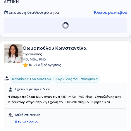
ΑΤΤΙΚΗ
Επόμενη διαθεσιμότητα
Κλείσε ραντεβού
Θωμοπούλου Κωνσταντίνα
Ογκολόγος
MD, MSc, PhD
|
10
21 αξιολογήσεις
Καρκίνος του Μαστού
Καρκίνος του πνεύμονα
Σχετικά με την ειδικό
Η
Θωμοπούλου Κωνσταντίνα
MD, MSc, PhD
είναι Ογκολόγος και
Διδάκτωρ στην Ιατρική Σχολή του Πανεπιστημίου Κρήτης και
συγκεκριμένα στην Ανοσολογία του Καρκίνου. Διατηρεί ιδιωτικό
ιατρείο στους Αμπελόκηπους. Σπούδασε στην Ιατρική σχολή του
Απλή επίσκεψη
Δημοκρίτειου Πανεπιστημίου Θράκης και είναι κάτοχος
Δες το κόστος
μεταπτυχιακού διπλώματος στον καρκίνο του Πνεύμονα από το
Εθνικό & Καποδιστριακό Πανεπιστήμιο Αθηνών. Ειδικεύτηκε στο