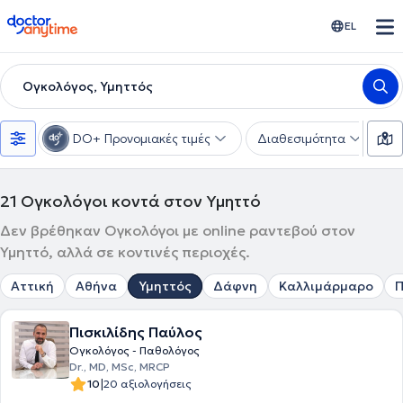
doctoranytime
EL
Ογκολόγος, Υμηττός
DO+ Προνομιακές τιμές
Διαθεσιμότητα
Υ
21
Ογκολόγοι κοντά στον Υμηττό
Δεν βρέθηκαν Ογκολόγοι με online ραντεβού στον
Υμηττό, αλλά σε κοντινές περιοχές.
Αττική
Αθήνα
Υμηττός
Δάφνη
Καλλιμάρμαρο
Π
Πισκιλίδης Παύλος
Ογκολόγος - Παθολόγος
Dr., MD, MSc, MRCP
|
10
20 αξιολογήσεις