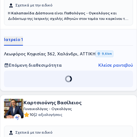
Σχετικά με την ειδικό
Η
Καλαπανίδα Δέσποινα
είναι
Παθολόγος - Ογκολόγος
και
Διδάκτωρ της Ιατρικής σχολής Αθηνών στον τομέα του καρκίνου του
μαστού, διατηρώντας ιδιωτικό ιατρείο στο Χαλάνδρι. Στόχος της
είναι να στέκεται ουσιαστικά δίπλα στους ασθενείς με καρκίνο σε
κάθε στάδιο της θεραπείας τους. Δίνει ιδιαίτερη έμφαση στη σαφή
Ιατρείο 1
τους ενημέρωση, την εμπιστοσύνη και την ανθρώπινη σχέση ιατρού -
ασθενούς. Διαθέτει σημαντική εμπειρία ως ερευνητής σε μεγάλες
πολυκεντρικές κλινικές μελέτες, γεγονός που της επιτρέπει να
Λεωφόρος Κηφισίας 362, Χαλάνδρι, ΑΤΤΙΚΗ
9,6 km
εφαρμόζει σύγχρονες και τεκμηριωμένες θεραπευτικές
προσεγγίσεις. Συνεργάζεται με τα Νοσοκομεία "Υγεία" και
Επόμενη διαθεσιμότητα
Κλείσε ραντεβού
Ευρωκλινική Αθηνών καθώς συμμετέχει και ενεργά στην
επιστημονική έρευνα με δημοσιεύσεις σε διεθνή συνέδρια και
επιστημονικά περιοδικά.
Καρτσιούνης Βασίλειος
Γυναικολόγος - Ογκολόγος
|
10
2 αξιολογήσεις
Σχετικά με τον ειδικό