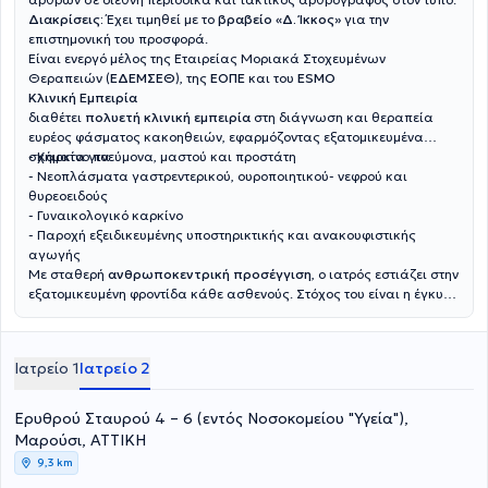
Διακρίσεις:
Έχει τιμηθεί με το
βραβείο «Δ. Ίκκος»
για την
επιστημονική του προσφορά.
Είναι ενεργό μέλος της Εταιρείας Μοριακά Στοχευμένων
Θεραπειών (
ΕΔΕΜΣΕΘ
), της
ΕΟΠΕ
και του
ESMO
Κλινική Εμπειρία
διαθέτει
πολυετή κλινική εμπειρία
στη διάγνωση και θεραπεία
ευρέος φάσματος κακοηθειών, εφαρμόζοντας εξατομικευμένα
σχήματα για:
- Καρκίνο πνεύμονα, μαστού και προστάτη
- Νεοπλάσματα γαστρεντερικού, ουροποιητικού- νεφρού και
θυρεοειδούς
- Γυναικολογικό καρκίνο
- Παροχή εξειδικευμένης υποστηρικτικής και ανακουφιστικής
αγωγής
Με σταθερή
ανθρωποκεντρική προσέγγιση
, ο ιατρός εστιάζει στην
εξατομικευμένη φροντίδα κάθε ασθενούς. Στόχος του είναι η έγκυρη
ενημέρωση και η ουσιαστική στήριξη των ασθενών και των
οικογενειών τους, διασφαλίζοντας τη βέλτιστη δυνατή ποιότητα
ζωής σε κάθε στάδιο της θεραπευτικής διαδρομής.
Ιατρείο 1
Ιατρείο 2
Ερυθρού Σταυρού 4 – 6 (εντός Νοσοκομείου "Υγεία"),
Μαρούσι, ΑΤΤΙΚΗ
9,3 km