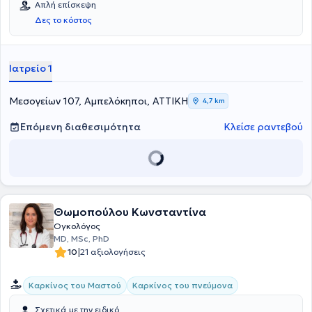
Απλή επίσκεψη
Κεφαλής/τραχήλου.
Δες το κόστος
Ιατρείο 1
Μεσογείων 107, Αμπελόκηποι, ΑΤΤΙΚΗ
4,7 km
Επόμενη διαθεσιμότητα
Κλείσε ραντεβού
Θωμοπούλου Κωνσταντίνα
Ογκολόγος
MD, MSc, PhD
|
10
21 αξιολογήσεις
Καρκίνος του Μαστού
Καρκίνος του πνεύμονα
Σχετικά με την ειδικό