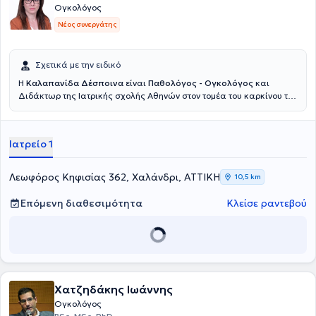
Ογκολόγος
Νέος συνεργάτης
Σχετικά με την ειδικό
Η
Καλαπανίδα Δέσποινα
είναι
Παθολόγος - Ογκολόγος
και
Διδάκτωρ της Ιατρικής σχολής Αθηνών στον τομέα του καρκίνου του
μαστού, διατηρώντας ιδιωτικό ιατρείο στο Χαλάνδρι. Στόχος της
είναι να στέκεται ουσιαστικά δίπλα στους ασθενείς με καρκίνο σε
κάθε στάδιο της θεραπείας τους. Δίνει ιδιαίτερη έμφαση στη σαφή
Ιατρείο 1
τους ενημέρωση, την εμπιστοσύνη και την ανθρώπινη σχέση ιατρού -
ασθενούς. Διαθέτει σημαντική εμπειρία ως ερευνητής σε μεγάλες
πολυκεντρικές κλινικές μελέτες, γεγονός που της επιτρέπει να
Λεωφόρος Κηφισίας 362, Χαλάνδρι, ΑΤΤΙΚΗ
10,5 km
εφαρμόζει σύγχρονες και τεκμηριωμένες θεραπευτικές
προσεγγίσεις. Συνεργάζεται με τα Νοσοκομεία "Υγεία" και
Επόμενη διαθεσιμότητα
Κλείσε ραντεβού
Ευρωκλινική Αθηνών καθώς συμμετέχει και ενεργά στην
επιστημονική έρευνα με δημοσιεύσεις σε διεθνή συνέδρια και
επιστημονικά περιοδικά.
Χατζηδάκης Ιωάννης
Ογκολόγος