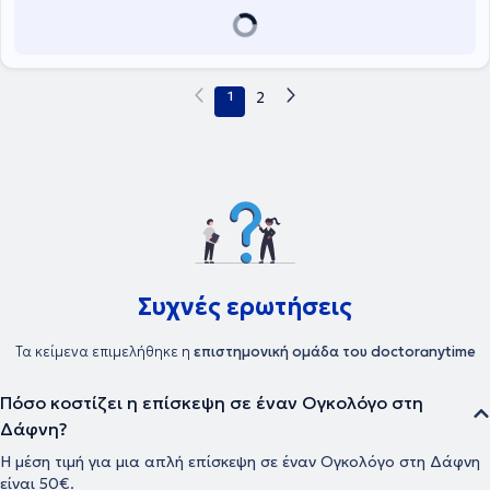
του αποτελούν τα νεοπλάσματα του γαστρεντερικου συστήματος.
Τέλος, ο γιατρός είναι μέλος του Ιατρικού Συλλόγου Αθηνών, της
Εταιρείας Ογκολόγων Παθολόγων Ελλάδας (ΕΟΠΕ) και της
European Society For Medical Oncology (ESMO).
1
2
Συχνές ερωτήσεις
Τα κείμενα επιμελήθηκε η
επιστημονική ομάδα του doctoranytime
Πόσο κοστίζει η επίσκεψη σε έναν Ογκολόγο στη
Δάφνη?
Η μέση τιμή για μια απλή επίσκεψη σε έναν Ογκολόγο στη Δάφνη
είναι 50€.