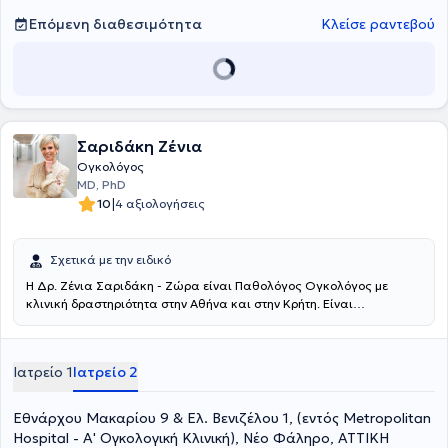
Επόμενη διαθεσιμότητα
Κλείσε ραντεβού
Σαριδάκη Ζένια
Ογκολόγος
MD, PhD
|
10
4 αξιολογήσεις
Σχετικά με την ειδικό
Η Δρ. Ζένια Σαριδάκη - Ζώρα είναι Παθολόγος Ογκολόγος με
κλινική δραστηριότητα στην Αθήνα και στην Κρήτη. Είναι
Διευθύντρια στην Α΄ Ογκολογική Κλινική του Metropolitan Hospital
στο Νέο Φάληρο και Επιστημονική Υπεύθυνη του Ογκολογικού
Τμήματος «Ασκληπιός Διάγνωσις», καθώς και συνεργάτης της
Ιατρείο 1
Ιατρείο 2
Ιδιωτικής Κλινικής «Ασκληπιείον Κρήτης» στο Ηράκλειο Κρήτης.
Αποφοίτησε από την Ιατρική Σχολή του Πανεπιστημίου Κρήτης,
ειδικεύτηκε στην Παθολογική Ογκολογία και είναι Διδάκτωρ της
Εθνάρχου Μακαρίου 9 & Ελ. Βενιζέλου 1, (εντός Metropolitan
ίδιας Σχολής. Έχει μετεκπαιδευτεί στο University of Oxford και στο
Hospital - Α' Ογκολογική Κλινική), Νέο Φάληρο, ΑΤΤΙΚΗ
Katholieke Universiteit Leuven, όπου εργάστηκε ως μεταδιδακτορική