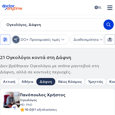
doctoranytime
EL
Ογκολόγος, Δάφνη
DO+ Προνομιακές τιμές
Διαθεσιμότητα
Υ
21
Ογκολόγοι κοντά στη Δάφνη
Δεν βρέθηκαν Ογκολόγοι με online ραντεβού στη
Δάφνη, αλλά σε κοντινές περιοχές.
Αττική
Αθήνα
Δάφνη
Νέος Κόσμος
Υμηττός
Κο
Πανόπουλος Χρήστος
Ογκολόγος
MD, PhD
|
10.0
61 αξιολογήσεις