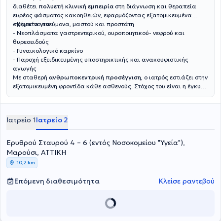
διαθέτει
πολυετή κλινική εμπειρία
στη διάγνωση και θεραπεία
ευρέος φάσματος κακοηθειών, εφαρμόζοντας εξατομικευμένα
σχήματα για:
- Καρκίνο πνεύμονα, μαστού και προστάτη
- Νεοπλάσματα γαστρεντερικού, ουροποιητικού- νεφρού και
θυρεοειδούς
- Γυναικολογικό καρκίνο
- Παροχή εξειδικευμένης υποστηρικτικής και ανακουφιστικής
αγωγής
Με σταθερή
ανθρωποκεντρική προσέγγιση
, ο ιατρός εστιάζει στην
εξατομικευμένη φροντίδα κάθε ασθενούς. Στόχος του είναι η έγκυρη
ενημέρωση και η ουσιαστική στήριξη των ασθενών και των
οικογενειών τους, διασφαλίζοντας τη βέλτιστη δυνατή ποιότητα
ζωής σε κάθε στάδιο της θεραπευτικής διαδρομής.
Ιατρείο 1
Ιατρείο 2
Ερυθρού Σταυρού 4 – 6 (εντός Νοσοκομείου "Υγεία"),
Μαρούσι, ΑΤΤΙΚΗ
10,2 km
Επόμενη διαθεσιμότητα
Κλείσε ραντεβού