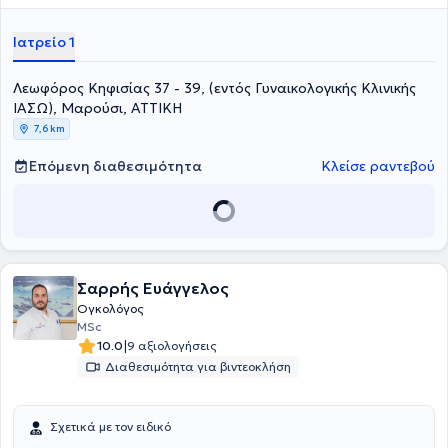
Έχει πολυετή εμπειρία στον τομέα της μαιευτικής – γυναικολογίας
και ειδικότερα στην λαπαροσκοπική – ρομποτική χειρουργική και
Ιατρείο 1
στη γυναικολογική ογκολογία, έχοντας εργαστεί στο Ηνωμένο
Βασίλειο, στη Γερμανία και στον Καναδά. Ο γιατρός είναι επίσημα
Λεωφόρος Κηφισίας 37 - 39, (εντός Γυναικολογικής Κλινικής
Πιστοποίημένος στη γυναικολογική ογκολογία από το Βασιλικό
Κολέγιο Μαιευτήρων – Γυναικολόγων (RCOG).
ΙΑΣΩ), Μαρούσι, ΑΤΤΙΚΗ
7,6 km
Επόμενη διαθεσιμότητα
Κλείσε ραντεβού
Σαρρής Ευάγγελος
Ογκολόγος
MSc
|
10.0
9 αξιολογήσεις
Διαθεσιμότητα για βιντεοκλήση
Σχετικά με τον ειδικό