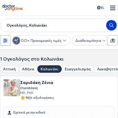
doctoranytime
EL
Ογκολόγος, Κολωνάκι
DO+ Προνομιακές τιμές
Διαθεσιμότητα
Υ
1
Ογκολόγος στο Κολωνάκι
Αττική
Αθήνα
Κολωνάκι
Ευαγγελισμός
Λυκαβηττό
Σαριδάκη Ζένια
Ογκολόγος
MD, PhD
|
10
4 αξιολογήσεις
Σχετικά με την ειδικό