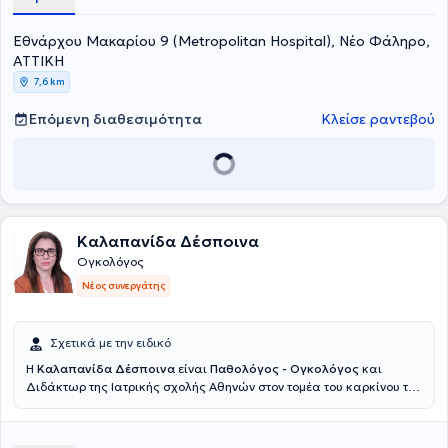
Εθνάρχου Μακαρίου 9 (Metropolitan Hospital), Νέο Φάληρο,
ΑΤΤΙΚΗ
7,6 km
Επόμενη διαθεσιμότητα
Κλείσε ραντεβού
Καλαπανίδα Δέσποινα
Ογκολόγος
Νέος συνεργάτης
Σχετικά με την ειδικό
Η
Καλαπανίδα Δέσποινα
είναι
Παθολόγος - Ογκολόγος
και
Διδάκτωρ της Ιατρικής σχολής Αθηνών στον τομέα του καρκίνου του
μαστού, διατηρώντας ιδιωτικό ιατρείο στο Χαλάνδρι. Στόχος της
είναι να στέκεται ουσιαστικά δίπλα στους ασθενείς με καρκίνο σε
κάθε στάδιο της θεραπείας τους. Δίνει ιδιαίτερη έμφαση στη σαφή