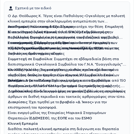
οργανισμούς και επιστημονικές εταιρείες (ASCO, ESMO, ECO)
Σχετικά με τον ειδικό
Ο Δρ. Θεόδωρος Κ. Τέγος είναι Παθολόγος–Ογκολόγος με πολυετή
κλινική εμπειρία στην ολοκληρωμένη αντιμετώπιση των
νεοπλασματικών νοσημάτων. Σήμερα κατέχει την θέση
Ακαδημαϊκή Υπόσταση & Εξειδίκευση
Επιμελητή
Α’ στην Ογκολογική Κλινική του Γ.Ν.Α. «Ο Ευαγγελισμός»
Είναι κάτοχος διδακτορικού τίτλου (
PhD
) με εξειδίκευση στην
,
παράλληλα διατηρεί ενεργή παρουσία στον ιδιωτικό τομέα ως
Παθολογική Ογκολογία. Η προσέγγισή του βασίζεται στη βαθιά
Επιστημονικός Συνεργάτης του
κατανόηση της βιολογίας του καρκίνου και στην εφαρμογή των
Επιστημονικό & Ερευνητικό Έργο
Therapis General Hospital
και
της
πλέον σύγχρονων θεραπευτικών πρωτοκόλλων, σύμφωνα με τις
Η διαρκής επιδίωξή του για επιστημονική εξέλιξη αποτυπώνεται
ΣΤ' Ογκολογικής Κλινικής του Νοσοκομείου ΥΓΕΙΑ
διεθνείς κατευθυντήριες οδηγίες
στην έντονη δραστηριότητά του:
Συμμετοχή σε Συμβούλια:
Συμμετέχει σε εβδομαδιαία βάση στα
διεπιστημονικά Ογκολογικά Συμβούλια του Γ.Ν.Α. "Ευαγγελισμός" &
του ΥΓΕΙΑ, για όλες τις κακοήθειες, καθώς και σε εξειδικευμένα
Κλινικές Μελέτες:
Συμμετέχει ενεργά στον σχεδιασμό και την
συμβούλια όπως το Καρδιο-Ογκολογικό, το Συμβούλιο Σπανίων
υλοποίηση διεθνών ερευνητικών πρωτοκόλλων και κλινικών
Νοσημάτων με το Ενδοκρινολογικό τμήμα και το Συμβούλιο
μελετών
Συνέδρια & Εκπαίδευση:
Έχει συμμετάσχει σε περισσότερα από 150
Θεραπειών Lutecium-PSMA με το τμήμα Πυρηνικής Ιατρικής.
συνέδρια στην Ελλάδα και το εξωτερικό ως πρόεδρος ή ομιλητής.
Διαθέτει πλούσιο διδακτικό έργο σε φοιτητές και νέους ογκολόγους
Δημοσιεύσεις:
Είναι συγγραφέας ιατρικών βιβλίων, επιστημονικών
άρθρων σε διεθνή περιοδικά και τακτικός αρθρογράφος στον τύπο.
Διακρίσεις:
Έχει τιμηθεί με το
βραβείο «Δ. Ίκκος»
για την
επιστημονική του προσφορά.
Είναι ενεργό μέλος της Εταιρείας Μοριακά Στοχευμένων
Θεραπειών (
ΕΔΕΜΣΕΘ
), της
ΕΟΠΕ
και του
ESMO
Κλινική Εμπειρία
διαθέτει
πολυετή κλινική εμπειρία
στη διάγνωση και θεραπεία