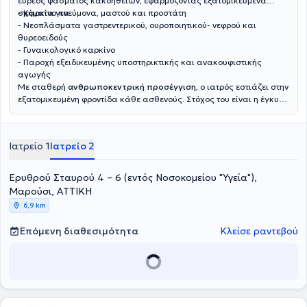
ευρέος φάσματος κακοηθειών, εφαρμόζοντας εξατομικευμένα
σχήματα για:
- Καρκίνο πνεύμονα, μαστού και προστάτη
- Νεοπλάσματα γαστρεντερικού, ουροποιητικού- νεφρού και
θυρεοειδούς
- Γυναικολογικό καρκίνο
- Παροχή εξειδικευμένης υποστηρικτικής και ανακουφιστικής
αγωγής
Με σταθερή
ανθρωποκεντρική προσέγγιση
, ο ιατρός εστιάζει στην
εξατομικευμένη φροντίδα κάθε ασθενούς. Στόχος του είναι η έγκυρη
ενημέρωση και η ουσιαστική στήριξη των ασθενών και των
οικογενειών τους, διασφαλίζοντας τη βέλτιστη δυνατή ποιότητα
ζωής σε κάθε στάδιο της θεραπευτικής διαδρομής.
Ιατρείο 1
Ιατρείο 2
Ερυθρού Σταυρού 4 – 6 (εντός Νοσοκομείου "Υγεία"),
Μαρούσι, ΑΤΤΙΚΗ
6,9 km
Επόμενη διαθεσιμότητα
Κλείσε ραντεβού