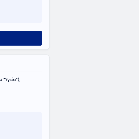
 "Υγεία"),