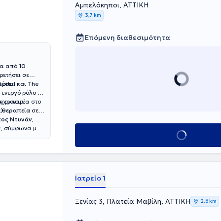
Αμπελόκηποι, ΑΤΤΙΚΗ
3,7 km
Επόμενη διαθεσιμότητα
ρα από
10
ρετήσει σε
pital και The
λέσει
ε ενεργό ρόλο σε
ύγχρονων
ρη εμπειρία στο
).
 θεραπεία
σε
κος Ντυνάν
,
α, σύμφωνα με
Κλείσε ραντεβού
Ιατρείο 1
Ξενίας 3, Πλατεία Μαβίλη, ΑΤΤΙΚΗ
2,6 km