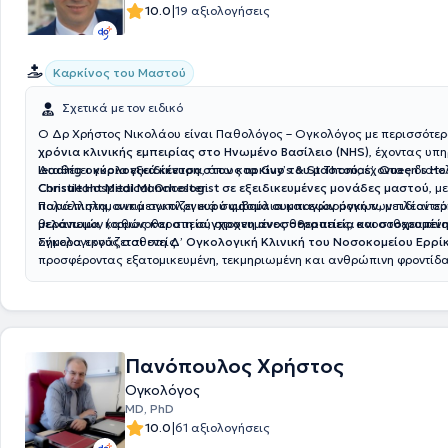
|
10.0
19 αξιολογήσεις
Καρκίνος του Μαστού
Σχετικά με τον ειδικό
Ο Δρ Χρήστος Νικολάου είναι Παθολόγος – Ογκολόγος με περισσότε
χρόνια κλινικής εμπειρίας στο Ηνωμένο Βασίλειο (NHS)
, έχοντας υπη
leading ογκολογικά κέντρα
Διαθέτει
κύρια εξειδίκευση στον καρκίνο του μαστού
, όπως τα
Guy’s & St Thomas’, Queen’s Hos
, έχοντας διατε
Christie Hospital Manchester
Consultant Medical Oncologist σε εξειδικευμένες μονάδες μαστού
.
, μ
πολυεπιστημονικά ογκολογικά συμβούλια και εφαρμογή των πλέον σ
Παράλληλα, αντιμετωπίζει
ευρύ φάσμα συμπαγών όγκων
, με ιδιαίτε
θεραπειών (ορμονοθεραπεία, στοχευμένες θεραπείες, ανοσοθεραπεία
μελάνωμα
, καθώς και στη
σύγχρονη ανοσοθεραπεία και στοχευμένη
ογκολογικούς ασθενείς.
Σήμερα εργάζεται στη
Δ’ Ογκολογική Κλινική του Νοσοκομείου Ερρί
προσφέροντας εξατομικευμένη, τεκμηριωμένη και ανθρώπινη φροντίδ
τα διεθνή πρότυπα μεγάλων ογκολογικών κέντρων.
Πανόπουλος Χρήστος
Ογκολόγος
MD, PhD
|
10.0
61 αξιολογήσεις