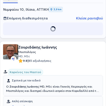
ασθενείς.
Νυμφαίου 10, Ιλίσια, ΑΤΤΙΚΗ
3,9 km
Επόμενη διαθεσιμότητα
Κλείσε ραντεβού
Ζουριδάκης Ιωάννης
Μαστολόγος
MD, MSc
|
9.8
83 αξιολογήσεις
Καρκίνος του Μαστού
Σχετικά με τον ειδικό
Ο
Ζουριδάκης Ιωάννης
MD, MSc είναι Γενικός Χειρουργός και
Μαστολόγος και διατηρεί ιδιωτικό ιατρείο στον Κορυδαλλό από το
1994 και προσφάτως εντός του Νοσοκομείου ΡΕΑ. Είναι
Επιστημονικός Συνεργάτης και Υποψήφιος Διδάκτωρ στην Ιατρική
Απλή επίσκεψη
Σχολή του Εθνικού και Καποδιστριακού Πανεπιστημίου Αθηνών.