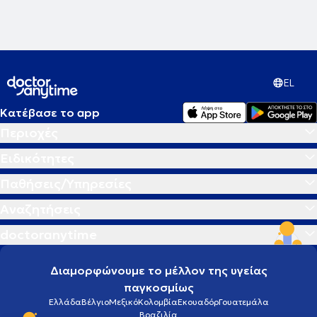
EL
Κατέβασε το app
Περιοχές
Ειδικότητες
Παθήσεις/Υπηρεσίες
Αναζητήσεις
doctoranytime
Διαμορφώνουμε το μέλλον της υγείας
παγκοσμίως
Ελλάδα
Βέλγιο
Μεξικό
Κολομβία
Εκουαδόρ
Γουατεμάλα
Βραζιλία