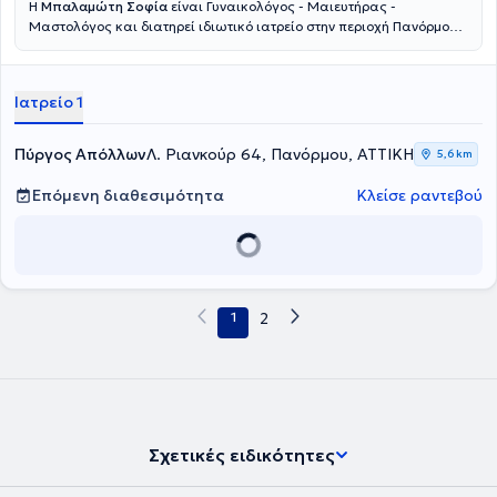
Η
Μπαλαμώτη Σοφία
είναι Γυναικολόγος - Μαιευτήρας -
Μαστολόγος και διατηρεί ιδιωτικό ιατρείο στην περιοχή Πανόρμου
(Πύργος Απόλλων, Λουίζης Ριανκούρ 64). Σπούδασε Ιατρική στο
Αριστοτέλειο Πανεπιστήμιο Θεσσαλονίκης και πραγματοποίησε τις
μεταπτυχιακές της σπουδές στην "Παθολογία της Κύησης" στο
Ιατρείο 1
Εθνικό και Καποδιστριακό Πανεπιστήμιο Αθηνών. Ακόμη, έχει
μετεκπαιδευτεί στη Χειρουργική Ογκολογία του Μαστού στο Frimley
Park Hospital του Ηνωμένου Βασιλείου. Διαθέτει αξιόλογη κλινική
Πύργος Απόλλων
Λ. Ριανκούρ 64, Πανόρμου, ΑΤΤΙΚΗ
5,6 km
εμπειρία σε Ελλάδα και εξωτερικό και συνεργάζεται με μεγάλες
κλινικές και νοσοκομεία της Αττικής. Ασχολείται με καλοήθεις
Επόμενη διαθεσιμότητα
Κλείσε ραντεβού
παθήσεις του μαστού όπως μαστοδυνία, ινοαδενώματα και κύστεις
μαστού ενώ παράλληλα προσφέρει πλήρη έλεγχο του μαστού με
στόχο την έγκαιρη διάγνωση και αντιμετώπιση του καρκίνου του
μαστού συνδυάζοντας τις πλέον σύγχρονες μεθόδους
αποκατάστασης μετά από χειρουργεία στο μαστό. Παράλληλα,
διαθέτει εμπειρία στη διαχείριση καλοήθων γυναικολογικών
1
2
παθήσεων που αφορά στη φαρμακευτική και χειρουργική
αντιμετώπιση αυτών (λειομυώματα μήτρας, κύστες ωοθηκών,
ενδομητρίωση, αδενομύωση, δυσμηνόρροια, ακράτεια ούρων,
πρόπτωση οργάνων πυελικού εδάφους, όπως μήτρας, κυστεοκήλη,
ορθοκήλη, φλεγμονές πυέλου και χρόνιος πυελικός πόνος) ενώ στο
ιατρείο της, επίσης, γίνεται έλεγχος ορμονικών διαταραχών
αναπαραγωγικής ηλικίας, διερεύνηση υπογονιμότητας, συνήθη
Σχετικές ειδικότητες
προβλήματα εφηβικής γυναικολογίας καθώς και όλο το φάσμα
προληπτικού ελέγχου και λοιπών γυναικολογικών παθήσεων.