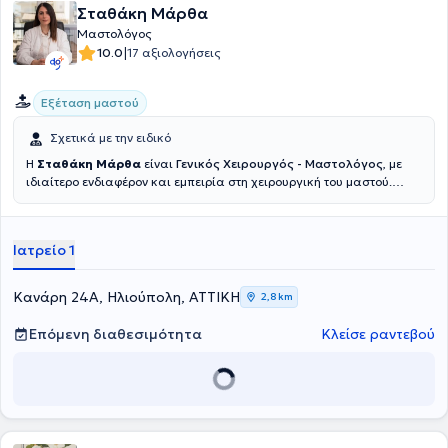
Σταθάκη Μάρθα
Μαστολόγος
|
10.0
17 αξιολογήσεις
Εξέταση μαστού
Σχετικά με την ειδικό
Η
Σταθάκη Μάρθα
είναι
Γενικός Χειρουργός - Μαστολόγος
, με
ιδιαίτερο ενδιαφέρον και εμπειρία στη χειρουργική του μαστού.
Είναι Επιμελήτρια στο Γ.Ν. “ ́Ελενα Βενιζέλου-Αλεξάνδρα”, ενώ
διατηρεί και ιδωτικό ιατρείο στην Ηλιούπολη. Είναι απόφοιτη, και
αριστούχος Διδάκτωρ της Ιατρικής |Σχολής του Εθνικού και
Ιατρείο 1
Καποδιαστριακού Πανεπιστημίου Αθηνών, καθώς και κάτοχος
μεταπτυχιακού τίτλου σπουδών με θέμα την Επείγουσα
Προνοσοκομεική Ιατρική. Το θέμα της διδακτορικής της διατριβής
Κανάρη 24Α, Ηλιούπολη, ΑΤΤΙΚΗ
2,8 km
αφορά την μοριακή βιολογία και τους μηχανισμούς
καρκινογένεσης. Η γιατρός συμμετέχει στη λειτουργία του Ιατρείου
Επόμενη διαθεσιμότητα
Κλείσε ραντεβού
Μαστού του Χειρουργικού Τμήματος του Γ.Ν. “Έλενα Βενιζέλου” και
εκτιμά άνω των 1000 ασθενών με παθήσεις μαστού ετησίως, με
αξιολόγηση απεικονιστικών εξετάσεων και συμβουλευτική κινδύνου
εμφάνισης καρκίνου του μαστού, ενώ επί διετίας εργάστηκε ως
επιστημονική συνεργάτιδα στη «Μονάδα Μαστού» Ά Προπαιδευτική
Χειρουργική Κλινική Ε.Κ.Π.Α. Πραγματοποιεί ετησίως πολυάριθμες