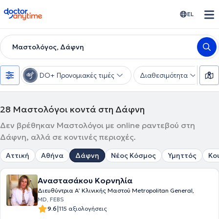
doctoranytime
EL
Μαστολόγος, Δάφνη
DO+ Προνομιακές τιμές
Διαθεσιμότητα
Υ
28
Μαστολόγοι κοντά στη Δάφνη
Δεν βρέθηκαν Μαστολόγοι με online ραντεβού στη
Δάφνη, αλλά σε κοντινές περιοχές.
Αττική
Αθήνα
Δάφνη
Νέος Κόσμος
Υμηττός
Κο
Αναστασάκου Κορνηλία
Διευθύντρια Α’ Κλινικής Μαστού Metropolitan General,
MD, FEBS
|
9.6
115 αξιολογήσεις