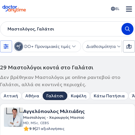
doctoranytime
EL
Μαστολόγος, Γαλάτσι
DO+ Προνομιακές τιμές
Διαθεσιμότητα
Υ
29
Μαστολόγοι κοντά στο Γαλάτσι
Δεν βρέθηκαν Μαστολόγοι με online ραντεβού στο
Γαλάτσι, αλλά σε κοντινές περιοχές.
Αττική
Αθήνα
Γαλάτσι
Κυψέλη
Κάτω Πατήσια
Ά
Αγγελόπουλος Μιλτιάδης
Μαστολόγος - Χειρουργός Μαστού
MD, MSc, CEBS
|
9.9
21 αξιολογήσεις