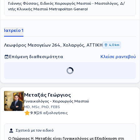
Γιάννης Φύσσας, Ειδικός Χειρουργός Μαστού - Μαστολόγος, Δ/
ντής Κλινικής Μαστού Metropolitan General
Ιατρείο 1
Λεωφόρος Μεσογείων 264, Χολαργός, ΑΤΤΙΚΗ
4,0 km
Επόμενη διαθεσιμότητα
Κλείσε ραντεβού
Μεταξάς Γεώργιος
Γυναικολόγος - Χειρουργός Μαστού
MD, MSc, PhD, FEBS
|
9.9
26 αξιολογήσεις
Σχετικά με τον ειδικό
O
Γεώργιος Η. Μεταξάς
είναι
Γυναικολόγος
με
Εξειδίκευση
στη