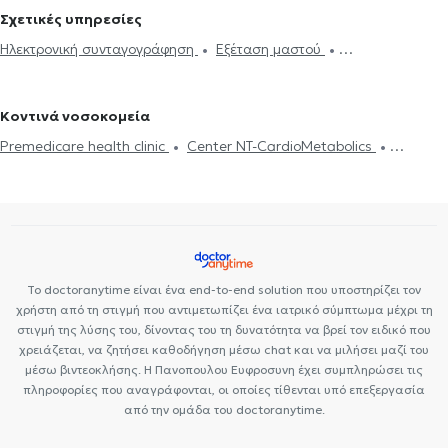
Μαστολόγοι στο Κολωνάκι
Μαστολόγοι στο Κουκάκι
Σχετικές υπηρεσίες
Μαστολόγοι στο Νέο Ψυχικό
Μαστολόγοι στον Χολαργό
Ηλεκτρονική συνταγογράφηση
Εξέταση μαστού
Μαστολόγοι στο Χαλάνδρι
Μαστολόγοι στο Ηράκλειο Κρήτης
Υπερηχογράφημα μαστών
Γυναικομαστία
Καρκίνος του Μαστού
Μαστολόγοι στην Ηλιούπολη
Μαστολόγοι στο Παλαιό Φάληρο
Ανόρθωση στήθους
Ανάπλαση μαστού
Μετεγχειρητικός
Μαστολόγοι στην Καλλιθέα
Μαστολόγοι στο Μαρούσι
Κοντινά νοσοκομεία
πόνος
Μαστολόγοι στον Γέρακα
Μαστολόγοι στον Πειραιά
Premedicare health clinic
Center NT-CardioMetabolics
Μαστολόγοι στη Γλυφάδα
Premedicare Health Clinic
Ιάζω
Bioclab Ιδιωτικά Πολυιατρεία
Το doctoranytime είναι ένα end-to-end solution που υποστηρίζει τον
χρήστη από τη στιγμή που αντιμετωπίζει ένα ιατρικό σύμπτωμα μέχρι τη
στιγμή της λύσης του, δίνοντας του τη δυνατότητα να βρεί τον ειδικό που
χρειάζεται, να ζητήσει καθοδήγηση μέσω chat και να μιλήσει μαζί του
μέσω βιντεοκλήσης. Η Πανοπουλου Ευφροσυνη έχει συμπληρώσει τις
πληροφορίες που αναγράφονται, οι οποίες τίθενται υπό επεξεργασία
από την ομάδα του doctoranytime.