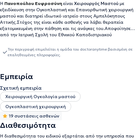
Η
Πανοπούλου Ευφροσύνη
είναι
Χειρουργός Μαστού
με
εξειδίκευση στην Ογκοπλαστική και Επανορθωτική χειρουργική
μαστού και διατηρεί ιδιωτικό ιατρείο στους Αμπελόκηπους
Αττικής.Στόχος της είναι κάθε ασθενής να λάβει θεραπεία
εξατομικευμένη στην πάθηση και τις ανάγκες του.Αποφοίτησε
από την Ιατρική Σχολή του Εθνικού Καποδιστριακού
Πανεπιστημίου Αθηνών, όπου είναι υποψήφια Διδάκτορας με
θέμα που σχετίζεται με τον καρκίνο του μαστού.Εξειδικεύτηκε σε
Την περιγραφή επιμελείται η ομάδα του doctoranytime βασισμένη σε
μεγάλα νοσοκομεία του Λονδίνου, Royal
επαληθευμένες πληροφορίες.
Marsden Hospital και Royal Free Hospital, για 3 έτη.
Έχει λάβει τον
ευρωπαϊκό τίτλο εξειδίκευσης στην χειρουργική
παθολογία και ογκολογία του μαστού,
Fellow of the European
Εμπειρία
Board of Breast Surgery και BRESO.Ασχολείται με όλο το εύρος
των καλοήθων και κακοήθων παθήσεων μαστού και
Σχετική εμπειρία
πραγματοποιεί όλη την γκάμα των σύγχρονων χειρουργικών
Χειρουργική Ογκολογία μαστού
επεμβάσεων του μαστού όπως των εξειδικευμένων
ογκοπλαστικών τεχνικών, φρουρό λεμφαδένα και λεμφαδενικό
Ογκοπλαστική χειρουργική
καθαρισμό μασχάλης, σύνθετη θεραπευτική μαμοπλαστική
τεχνική, χειρουργείο συμμετροποίησης, θεραπευτική μειωτική
19 συστάσεις ασθενών
μαστών, υποδόρια μαστεκτομή με διατήρηση δέρματος/θηλής και
Διαθεσιμότητα
άμεση αποκατάσταση με ενθέματα σιλικόνης τοποθετημένα κάτω
ή πάνω από το μυ με τη χρήση ακυτταρικού δερματικού
Η διαθεσιμότητα του ειδικού εξαρτάται από την υπηρεσία που