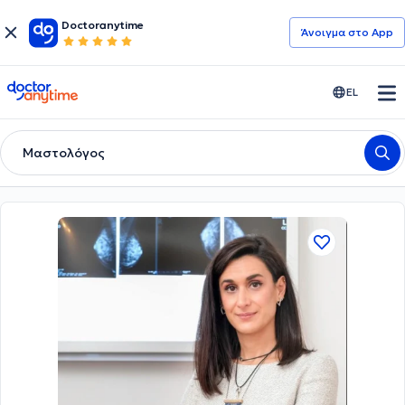
Doctoranytime
Άνοιγμα στο App
doctoranytime
EL
Μαστολόγος