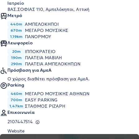
Ιατρείο
ΒΑΣ.ΣΟΦΙΑΣ 110, Αμπελόκηποι, Αττική
Μετρό
ΑΜΠΕΛΌΚΗΠΟΙ
440m
ΜΈΓΑΡΟ ΜΟΥΣΙΚΉΣ
670m
ΠΑΝΌΡΜΟΥ
1,19km
Λεωφορείο
ΙΠΠΟΚΡΑΤΕΙΟ
20m
ΠΛΑΤΕΙΑ ΜΑΒΙΛΗ
190m
ΠΛΑΤΕΙΑ ΑΜΠΕΛΟΚΗΠΩΝ
290m
Πρόσβαση για ΑμεΑ
Ο χώρος διαθέτει πρόσβαση για ΑμεΑ.
Parking
ΜΕΓΆΡΟ ΜΟΥΣΙΚΉΣ ΑΘΗΝΏΝ
460m
EASY PARKING
700m
ΣΤΑΘΜΌΣ ΡΙΖΆΡΗ
1,47km
Επικοινωνία
2107447514
Website