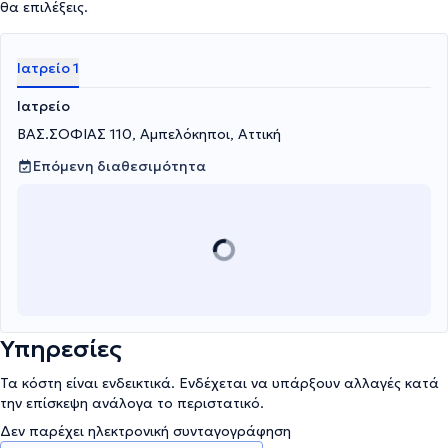
πλέγματος (ADM), καθυστερημένη αποκατάσταση μαστού μετά
θα επιλέξεις.
από μαστεκτομή με χρήση ενθεμάτων σιλικόνης και
πλέγματος/ADM.
Ιατρείο 1
Ιατρείο
ΒΑΣ.ΣΟΦΙΑΣ 110, Αμπελόκηποι, Αττική
Επόμενη διαθεσιμότητα
Υπηρεσίες
Τα κόστη είναι ενδεικτικά. Ενδέχεται να υπάρξουν αλλαγές κατά
την επίσκεψη ανάλογα το περιστατικό.
Δεν παρέχει ηλεκτρονική συνταγογράφηση