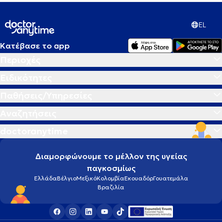
EL
Κατέβασε το app
Περιοχές
Ειδικότητες
Παθήσεις/Υπηρεσίες
Αναζητήσεις
doctoranytime
Διαμορφώνουμε το μέλλον της υγείας
παγκοσμίως
Ελλάδα
Βέλγιο
Μεξικό
Κολομβία
Εκουαδόρ
Γουατεμάλα
Βραζιλία