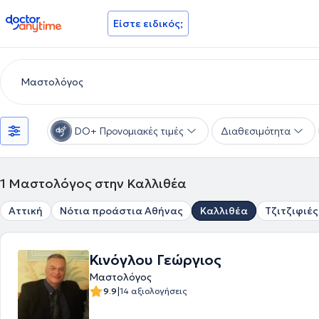
doctoranytime
Είστε ειδικός;
DO+ Προνομιακές τιμές
Διαθεσιμότητα
1
Μαστολόγος στην Καλλιθέα
Αττική
Νότια προάστια Αθήνας
Καλλιθέα
Τζιτζιφιές
Κινόγλου Γεώργιος
Μαστολόγος
|
9.9
14 αξιολογήσεις