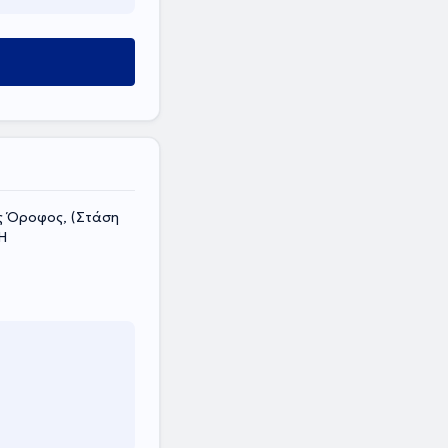
ς Όροφος, (Στάση
Η