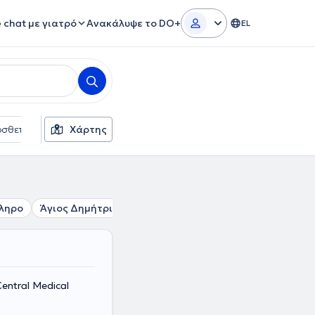
e chat με γιατρό
Ανακάλυψε το DO+
EL
σθετα φίλτρα
Χάρτης
Γλώσσες
Ασφαλιστικές εταιρείες
ληρο
Άγιος Δημήτριος
Νέο Φάληρο
Άλιμος
Πειραιά
entral Medical