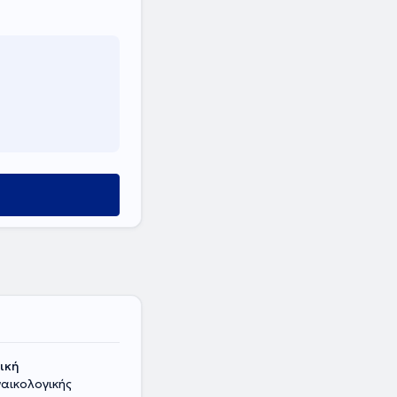
νική
ναικολογικής