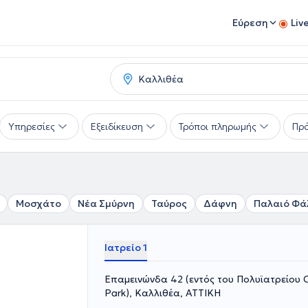
Εύρεση
Liv
Υπηρεσίες
Εξειδίκευση
Τρόποι πληρωμής
Πρό
Μοσχάτο
Νέα Σμύρνη
Ταύρος
Δάφνη
Παλαιό Φά
Ιατρείο 1
Επαμεινώνδα 42 (εντός του Πολυϊατρείου C
Park), Καλλιθέα, ΑΤΤΙΚΗ