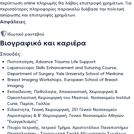
περίπτωση online πληρωμής θα λάβεις επιστροφή χρημάτων. Για
περισσότερες πληροφορίες παρακαλώ διάβασε την
πολιτική
ακύρωσης και επιστροφής χρημάτων
.
Ασφάλειες
Ιδιωτικό ραντεβού
Βιογραφικό και καριέρα
Σπουδές
Πιστοποίηση, Advance Trauma Life Support
Laparoscopic Skills Enhancement and Suturing Course,
Department of Surgery, Yale University School of Medicine
Breast Imaging Workshops, European School of Breast
Imaging
Εκπαίδευση, Παθολογία, Απεικονιστική, Χειρουργική &
Ογκοπλαστική Χειρουργική του Μαστού, Νοσοκομείο Institut
Curie, Παρίσι, Γαλλία
Ειδικότητα, Γενική Χειρουργική, 251 Γενικό Νοσοκομείο
Αεροπορίας & Β' Χειρουργική, Γενικό Νοσοκομείο Αθηνών
"Ευαγγελισμός"
Πτυχίο Ιατρικής, Ιατρικό Τμήμα, Αριστοτέλειο Πανεπιστήμιο
Θεσσαλονίκης - Στρατιωτική Σχολή Αξιωματικών Σωμάτων