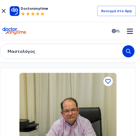
Doctoranytime
Άνοιγμα στο App
doctoranytime
EL
Μαστολόγος