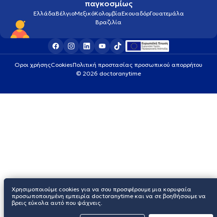
παγκοσμίως
Ελλάδα
Βέλγιο
Μεξικό
Κολομβία
Εκουαδόρ
Γουατεμάλα
Βραζιλία
Οροι χρήσης
Cookies
Πολιτική προστασίας προσωπικού απορρήτου
© 2026 doctoranytime
Χρησιμοποιούμε cookies για να σου προσφέρουμε μια κορυφαία
προσωποποιημένη εμπειρία doctoranytime και να σε βοηθήσουμε να
βρεις εύκολα αυτό που ψάχνεις.