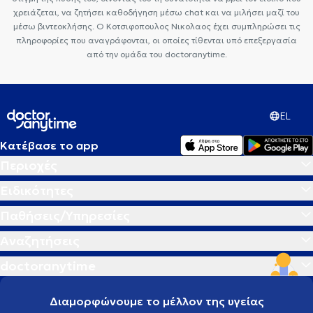
χρειάζεται, να ζητήσει καθοδήγηση μέσω chat και να μιλήσει μαζί του
Καρκίνος Παχέος Εντέρου
Καρκίνος του Μαστού
Ίωση Γρίπη
μέσω βιντεοκλήσης. Ο Κοτσιφοπουλος Νικολαος έχει συμπληρώσει τις
Κρυολόγημα
Ιδεοψυχαναγκαστική διαταραχή
Δίαιτα και
πληροφορίες που αναγράφονται, οι οποίες τίθενται υπό επεξεργασία
διατροφή
Χοληστερίνη
Σύνδρομο καρπιαίου σωλήνα
Αναιμία
από την ομάδα του doctoranytime.
Εμμηνόπαυση
Αυχενικό σύνδρομο
Καρκίνος και διατροφή
Κρουστικά κύματα
Ρευματοειδής αρθρίτιδα
Oστικό οίδημα
Ανόρθωση στήθους
Υπερηχογράφημα μαστών
EL
Κατέβασε το app
Περιοχές
Ειδικότητες
Παθήσεις/Υπηρεσίες
Αναζητήσεις
doctoranytime
Διαμορφώνουμε το μέλλον της υγείας