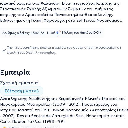
ιδιωτικό ιατρείο στο Χαλάνδρι. Είναι πτυχιούχος Ιατρικής της
Στρατιωτικής Σχολής Αξιωματικών Σωμάτων του τμήματος
ιατρικής του Αριστοτελείου Πανεπιστημίου Θεσσαλονίκης.
Ειδικεύτηκε στη Γενική Χειρουργική στο 251 Γενικό Νοσοκομείο
Αεροπορίας και στη Β’ Χειρουργική του Γενικού Νοσοκομείου
Αθηνών "Ευαγγελισμός". Στη συνέχεια εκπαιδεύτηκε στη
Μέλος του δικτύου DO+
Αριθμός αδείας: 26821/21-11-86
παθολογία, την απεικονιστική, τη χειρουργική και την
ογκοπλαστική χειρουργική του μαστού στο Νοσοκομείο Institut
Την περιγραφή επιμελείται η ομάδα του doctoranytime βασισμένη σε
Curie στο Παρίσι. Έχει εκπαιδευτεί πάνω στο Laparoscopic Skills
επαληθευμένες πληροφορίες.
Enhancement and Suturing στο Yale University School of Medicine
και έχει παρακολουθήσει σεμινάρια πάνω στο Breast Imaging
από το European School of Breast Imaging. Έχει εργαστεί ως
Εμπειρία
καθηγητής στο πρόγραμμα ειδικότητας Παθολογικής
Νοσηλευτικής, έχει διατελέσει προϊστάμενος στο ιατρείο μαστού
Σχετική εμπειρία
του 251 Γενικού Νοσοκομείου Αεροπορίας και Αναπληρωτής
Διευθυντής Χειρουργικής στην Κλινική Μαστού του Νοσοκομείου
Εξέταση μαστού
Metropolitan. Τέλος, ο ιατρός είναι μέλος της European Society of
Αναπληρωτής Διευθυντής της Χειρουργικής Κλινικής Μαστού του
Breast Cancer Specialists και έχει λάβει μέρος σε πλήθος
Νοσοκομείου Metropolitan (2009 - 2012). Προϊστάμενος του
συνεδριών, ενώ έχει εκπονήσει εργασίες στην Ελλάδα και το
Ιατρείου Μαστού του 251 Γενικού Νοσοκομείου Αεροπορίας (1999
εξωτερικό.
- 2007). Res du Service de Chirurgie du Sein, Νοσοκομείο Institut
Curie, Παρίσι, Γαλλία, (1998 - 99).