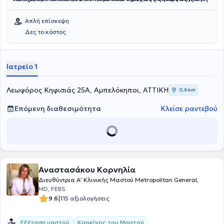
πρακτικές του.
Α’ Κλινικής Μαστού του Νοσοκομείου "Μητέρα"
.
Απλή επίσκεψη
Δες το κόστος
Ιατρείο 1
Λεωφόρος Κηφισιάς 25Α, Αμπελόκηποι, ΑΤΤΙΚΗ
0,6 km
Επόμενη διαθεσιμότητα
Κλείσε ραντεβού
Αναστασάκου Κορνηλία
Διευθύντρια Α’ Κλινικής Μαστού Metropolitan General,
MD, FEBS
|
9.6
115 αξιολογήσεις
Εξέταση μαστού
Καρκίνος του Μαστού