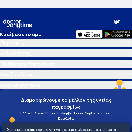
EL
Κατέβασε το app
Περιοχές
Ειδικότητες
Παθήσεις/Υπηρεσίες
Αναζητήσεις
doctoranytime
Διαμορφώνουμε το μέλλον της υγείας
παγκοσμίως
Ελλάδα
Βέλγιο
Μεξικό
Κολομβία
Εκουαδόρ
Γουατεμάλα
Βραζιλία
Χρησιμοποιούμε cookies για να σου προσφέρουμε μια κορυφαία