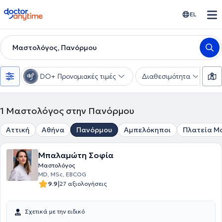
doctoranytime
EL
Μαστολόγος, Πανόρμου
DO+ Προνομιακές τιμές
Διαθεσιμότητα
Υ
1
Μαστολόγος στην Πανόρμου
Αττική
Αθήνα
Πανόρμου
Αμπελόκηποι
Πλατεία Μ
Μπαλαμώτη Σοφία
Μαστολόγος
MD, MSc, EBCOG
|
9.9
27 αξιολογήσεις
Σχετικά με την ειδικό