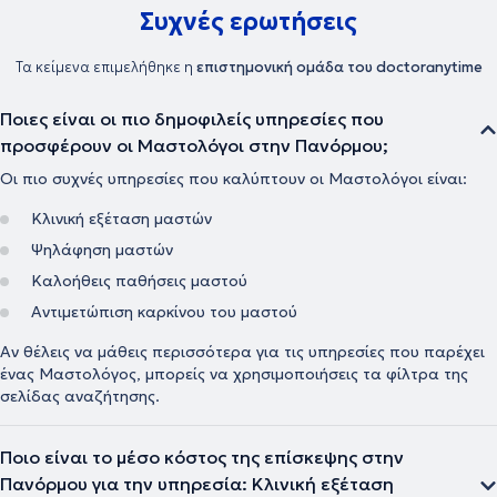
και ως ”follow-up”, ογκολογικών ασθενών, την οποία θεωρεί
Συχνές ερωτήσεις
ιδιαίτερα σημαντική, για την έγκαιρη διάγνωση και θεραπεία
πιθανών υποτροπών. Έχει συγγράψει μελέτες και επιστημονικά
Τα κείμενα επιμελήθηκε η
επιστημονική ομάδα του doctoranytime
άρθρα σε διεθνή επιστημονικά περιοδικά για την ογκοπλαστική, την
χειρουργική καλοήθων όγκων και τον τρόπο χρήσης και εφαρμογής
της λιποαναρρόφησης και της μεταμόσχευσης λίπους στην
Ποιες είναι οι πιο δημοφιλείς υπηρεσίες που
χειρουργική του μαστού. Τέλος, συμμετέχει τακτικά σε
προσφέρουν οι Μαστολόγοι στην Πανόρμου;
επιστημονικά συνέδρια και ημερίδες ως εισηγητής και ομιλητής
καθώς και σε σεμινάρια που απευθύνονται σε ογκολογικούς
Οι πιο συχνές υπηρεσίες που καλύπτουν οι Μαστολόγοι είναι:
ασθενείς.
Κλινική εξέταση μαστών
Ψηλάφηση μαστών
Καλοήθεις παθήσεις μαστού
Αντιμετώπιση καρκίνου του μαστού
Αν θέλεις να μάθεις περισσότερα για τις υπηρεσίες που παρέχει
ένας Μαστολόγος, μπορείς να χρησιμοποιήσεις τα φίλτρα της
σελίδας αναζήτησης.
Ποιο είναι το μέσο κόστος της επίσκεψης στην
Πανόρμου για την υπηρεσία: Κλινική εξέταση