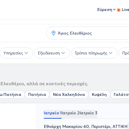
Εύρεση
Liv
Υπηρεσίες
Εξειδίκευση
Τρόποι πληρωμής
Πρό
Ελευθέριο, αλλά σε κοντινές περιοχές.
ω Πατήσια
Πατήσια
Νέα Χαλκηδόνα
Κυψέλη
Γαλάτσ
Ιατρείο 1
Ιατρείο 2
Ιατρείο 3
Εθνάρχη Μακαρίου 60, Περιστέρι, ΑΤΤΙΚΗ