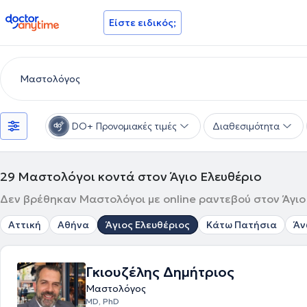
doctoranytime
Είστε ειδικός;
DO+ Προνομιακές τιμές
Διαθεσιμότητα
29
Μαστολόγοι κοντά στον Άγιο Ελευθέριο
Δεν βρέθηκαν Μαστολόγοι με online ραντεβού στον Άγιο 
Αττική
Αθήνα
Άγιος Ελευθέριος
Κάτω Πατήσια
Άν
Γκιουζέλης Δημήτριος
Μαστολόγος
MD, PhD