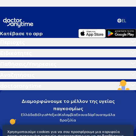
EL
Κατέβασε το app
Περιοχές
Ειδικότητες
Παθήσεις/Υπηρεσίες
Αναζητήσεις
doctoranytime
Διαμορφώνουμε το μέλλον της υγείας
παγκοσμίως
Ελλάδα
Βέλγιο
Μεξικό
Κολομβία
Εκουαδόρ
Γουατεμάλα
Βραζιλία
Χρησιμοποιούμε cookies για να σου προσφέρουμε μια κορυφαία
προσωποποιημένη εμπειρία doctoranytime και να σε βοηθήσουμε