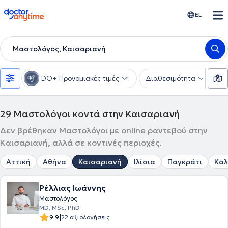
doctoranytime
EL
Μαστολόγος, Καισαριανή
DO+ Προνομιακές τιμές
Διαθεσιμότητα
Υ
29
Μαστολόγοι κοντά στην Καισαριανή
Δεν βρέθηκαν Μαστολόγοι με online ραντεβού στην
Καισαριανή, αλλά σε κοντινές περιοχές.
Αττική
Αθήνα
Καισαριανή
Ιλίσια
Παγκράτι
Καλ
Ρέλλιας Ιωάννης
Μαστολόγος
MD, MSc, PhD
|
9.9
22 αξιολογήσεις