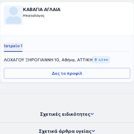
Εταιρίας Μελέτης Ήπατος και της Ελληνικής Ομάδας Μελέτης των
Ιδιοπαθών Φλεγμονωδών Νοσημάτων του Εντέρου. Στο ιατρείο της
ΚΑΒΑΓΙΑ ΑΓΛΑΙΑ
διαχειρίζεται περιστατικά όπως : γαστροοισοφαγική παλινδρόμηση
Ηπατολόγος
, διερεύνηση αναιμίας, κοιλιακό άλγος, σύνδρομο ευερέθιστου
εντέρου, έλεγχος για ελικοβακτηρίδιο του πυλωρού, λιπώδης
διήθηση ήπατος, αυτοάνοσα νοσήματα του ήπατος και του
παγκρέατος, ηωσινιφιλική οισαφαγίτιδα , νόσος Crohn και
Ελκώδης κολίτιδα, γαστρίτιδα, ηπατίτιδα, κίρρωση του ήπατος,
αιμορροΐδες και άλλα. Ταυτόχρονα, προγραμματίζει άμεσα μαζί με
Ιατρείο 1
τον ασθενή όποια ενδοσκοπική πράξη απαιτείται, μετά από
ενδελεχή ενημέρωση.
ΛΟΧΑΓΟΥ ΞΗΡΟΓΙΑΝΝΗ 10, Αθήνα, ΑΤΤΙΚΗ
4,5 km
Δες το προφίλ
Σχετικές ειδικότητες
Σχετικά άρθρα υγείας