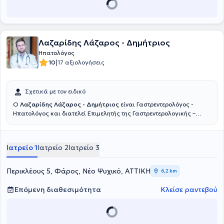
Λαζαρίδης Λάζαρος - Δημήτριος
Ηπατολόγος
|
10
17 αξιολογήσεις
Σχετικά με τον ειδικό
Ο
Λαζαρίδης Λάζαρος - Δημήτριος
είναι Γαστρεντερολόγος -
Ηπατολόγος και διατελεί Επιμελητής της Γαστρεντερολογικής –
Ηπατολογικής Κλινικής του Metropolitan General στο Χολαργό.
Παράλληλα, διατηρεί το ιδιωτικό του ιατρείο στο Φάρο του Νέου
Ψυχικού. Σπούδασε Ιατρική στο Εθνικό και Καποδιστριακό
Ιατρείο 1
Ιατρείο 2
Ιατρείο 3
Πανεπιστήμιο Αθηνών και Ειδικεύτηκε στην Γαστρεντερολογία -
Ηπατολογία στο Πανεπιστημιακό Γενικό Νοσοκομείο «Αττικόν».
Πέραν των εθνικών εξετάσεων για τη λήψη του τίτλου της
Περικλέους 5, Φάρος, Νέο Ψυχικό, ΑΤΤΙΚΗ
6,2 km
ειδικότητας Γαστρεντερολογίας, συμμετείχε στις εργασίες του 14ου
Σχολείου Ηπατολογίας της Ελληνικής Εταιρείας Μελέτης Ήπατος
Επόμενη διαθεσιμότητα
Κλείσε ραντεβού
και βραβεύτηκε μετά τη συμμετοχή του στις εξετάσεις.
Ανακηρύχθηκε Διδάκτορας της Ιατρικής Σχολής του Εθνικού και
Καποδιστριακού Πανεπιστημίου Αθηνών το 2017 με βαθμό
«Άριστα». Εκπόνησε τη Διδακτορική Διατριβή του στην Β’