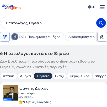
doctoranytime
EL
Ηπατολόγος, Θησείο
DO+ Προνομιακές τιμές
Διαθεσιμότητα
Υ
6
Ηπατολόγοι κοντά στο Θησείο
Δεν βρέθηκαν Ηπατολόγοι με online ραντεβού στο
Θησείο, αλλά σε κοντινές περιοχές.
Αττική
Αθήνα
Θησείο
Γκάζι
Κεραμεικός
Ψυρρή
Ιωάννης Δρίκος
Ηπατολόγος
MD, FEBGH
|
9.6
31 αξιολογήσεις