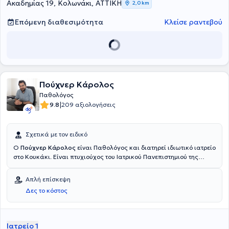
Ακαδημίας 19, Κολωνάκι, ΑΤΤΙΚΗ
2,0 km
Επόμενη διαθεσιμότητα
Κλείσε ραντεβού
Πούχνερ Κάρολος
Παθολόγος
|
9.8
209 αξιολογήσεις
Σχετικά με τον ειδικό
Ο
Πούχνερ Κάρολος
είναι Παθολόγος και διατηρεί ιδιωτικό ιατρείο
στο Κουκάκι. Είναι πτυχιούχος του Ιατρικού Πανεπιστημιού της
Βίεννης, Αυστρίας, από το 2005, κάτοχος του Μεταπτυχιακού
Τίτλου "Διεθνής Υγεία" και Διπλώματος στην Τροπική Ιατρική και
Απλή επίσκεψη
Δημόσια Υγεία από το Ιατρικό Πανεπιστήμιο του Βερολίνου. Επίσης,
Δες το κόστος
είναι Διδάκτωρ της Ιατρικής Σχολής του Πανεπιστημίου του
Φραϊμπουργκ, Γερμανίας, από το 2010. Έχει ολοκληρώσει την
ειδικότητα της Εσωτερικής Παθολογίας σε Πανεπιστημιακά
νοσοκομεία του Βερολίνου, και εργάζεται χωρίς διακοπή από το
Ιατρείο 1