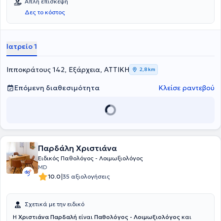
Απλή επίσκεψη
ανά περίπτωση.
(Δ.Ε.Β.Ε). Ακόμη, έχει πραγματοποιήσει μεταπτυχιακές σπουδές στη
Δες το κόστος
Δημόσια Υγεία στη Εθνική Σχολή Δημόσιας Υγείας και εκπαίδευση
στην Επείγουσα Ιατρική από το Εθνικό Κέντρο Άμεσης Βοήθειας.
Τέλος, διαθέτει αξιόλογη κλινική και επιστημονική εμπειρία.
Ιατρείο 1
Ιπποκράτους 142, Εξάρχεια, ΑΤΤΙΚΗ
2,8 km
Επόμενη διαθεσιμότητα
Κλείσε ραντεβού
Παρδάλη Χριστιάνα
Ειδικός Παθολόγος - Λοιμωξιολόγος
MD
|
10.0
35 αξιολογήσεις
Σχετικά με την ειδικό
Η
Χριστιάνα Παρδαλή
είναι
Παθολόγος - Λοιμωξιολόγος
και