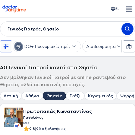
doctoranytime
EL
Γενικός Γιατρός, Θησείο
DO+ Προνομιακές τιμές
Διαθεσιμότητα
Υ
40
Γενικοί Γιατροί κοντά στο Θησείο
Δεν βρέθηκαν Γενικοί Γιατροί με online ραντεβού στο
Θησείο, αλλά σε κοντινές περιοχές.
Αττική
Αθήνα
Θησείο
Γκάζι
Κεραμεικός
Ψυρρή
Πρωτοπαπάς Κωνσταντίνος
Παθολόγος
MD
|
9.8
96 αξιολογήσεις