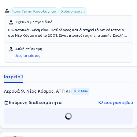
Ίωση Γρίπη Κρυολόγημα
Χοληστερίνη
Σχετικά με την ειδικό
Η
Φασουλά Ελένη
είναι Παθολόγος και διατηρεί ιδιωτικό ιατρείο
στο Νέο Κόσμο από το 2001. Είναι πτυχιούχος της Ιατρικής Σχολής
του Εθνικού και Καποδιστριακού Πανεπιστημίου Αθηνών και έχει
ειδικευτεί στη Παθολογία στο 401 Γενικό Στρατιωτικό Νοσοκομείο
Απλή επίσκεψη
Αθηνών. Υπήρξε Οικογενειακός ιατρός στο ΙΚΑ Νέου Κόσμου για 11
Δες το κόστος
έτη και συνεργάτης ιατρός στην αιμοδοσία στο Γενικό Νοσοκομείο
Μελισσίων "Αμαλία Φλέμινγκ". Στο ιδιωτικό της ιατρείο
αντιμετωπίζονται περιστατικά υπέρτασης, σακχαρώδους διαβήτη,
χοληστερίνης, καθώς επίσης και λοιμώξεις ουροποιητικού και
Ιατρείο 1
αναπνευστικού.
Λερουά 9, Νέος Κόσμος, ΑΤΤΙΚΗ
2,4 km
Επόμενη διαθεσιμότητα
Κλείσε ραντεβού