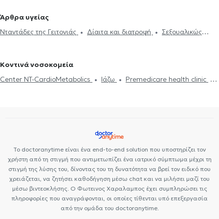
Ιατρικές βεβαιώσεις
Πιστοποιητικά υγείας για εργασία
Πετράλωνα
Παθολόγοι στην Καλλιθέα
Παθολόγοι στον Άγιο
Άρθρα υγείας
Νταντάδες της Γειτονιάς
Υπέρταση
Δίαιτα και διατροφή
Δημήτριο
Παθολόγοι στην Πλατεία Βικτώριας
Παθολόγοι στην
Νταντάδες της Γειτονιάς
Δίαιτα και διατροφή
Σεξουαλικώς
Διαβήτης
Holter πίεσης
Δίπλωμα Οδήγησης
Strep test
Κυψέλη
Παθολόγοι στην Πλατεία Αττικής
Παθολόγοι στον
μεταδιδόμενα νοσήματα (ΣΜΝ)
Ουρικό οξύ
Διαβήτης
HIV-
Κάρτα υγείας αθλητή
Τεστ γρίπης
Δυσανεξία
Μεταβολικό
Κολωνό
AIDS
Χοληστερίνη
Ίωση Γρίπη Κρυολόγημα
Εμβόλιο γρίπης
σύνδρομο
Σεξουαλικώς μεταδιδόμενα νοσήματα (ΣΜΝ)
Κοντινά νοσοκομεία
Ιλαρά
Πνευμονία
Center NT-CardioMetabolics
Ιάζω
Premedicare health clinic
Premedicare Health Clinic
Bioclab Ιδιωτικά Πολυιατρεία
Το doctoranytime είναι ένα end-to-end solution που υποστηρίζει τον
χρήστη από τη στιγμή που αντιμετωπίζει ένα ιατρικό σύμπτωμα μέχρι τη
στιγμή της λύσης του, δίνοντας του τη δυνατότητα να βρεί τον ειδικό που
χρειάζεται, να ζητήσει καθοδήγηση μέσω chat και να μιλήσει μαζί του
μέσω βιντεοκλήσης. Ο Φωτεινος Χαραλαμπος έχει συμπληρώσει τις
πληροφορίες που αναγράφονται, οι οποίες τίθενται υπό επεξεργασία
από την ομάδα του doctoranytime.