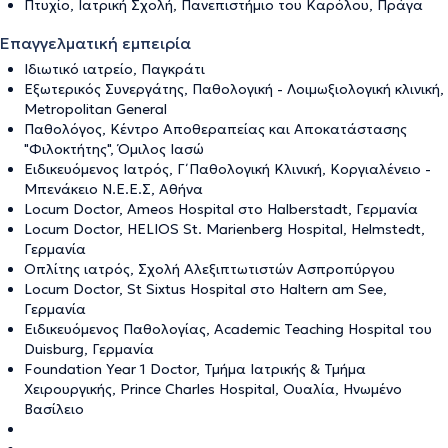
Πτυχίο, Ιατρική Σχολή, Πανεπιστήμιο του Καρόλου, Πράγα
Επαγγελματική εμπειρία
Ιδιωτικό ιατρείο, Παγκράτι
Εξωτερικός Συνεργάτης, Παθολογική - Λοιμωξιολογική κλινική,
Metropolitan General
Παθολόγος, Κέντρο Αποθεραπείας και Αποκατάστασης
"Φιλοκτήτης", Όμιλος Ιασώ
Ειδικευόμενος Ιατρός, Γ΄ Παθολογική Κλινική, Κοργιαλένειο -
Μπενάκειο Ν.Ε.Ε.Σ, Αθήνα
Locum Doctor, Ameos Hospital στο Halberstadt, Γερμανία
Locum Doctor, HELIOS St. Marienberg Hospital, Helmstedt,
Γερμανία
Οπλίτης ιατρός, Σχολή Αλεξιπτωτιστών Ασπροπύργου
Locum Doctor, St Sixtus Hospital στο Haltern am See,
Γερμανία
Ειδικευόμενος Παθολογίας, Academic Teaching Hospital του
Duisburg, Γερμανία
Foundation Year 1 Doctor, Τμήμα Ιατρικής & Τμήμα
Χειρουργικής, Prince Charles Hospital, Ουαλία, Ηνωμένο
Βασίλειο