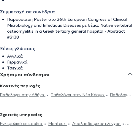
Συμμετοχή σε συνέδρια
Παρουσίαση Poster στο 26th European Congress of Clinical
Microbiology and Infectious Diseases με θέμα: Native vertebral
osteomyelitis in a Greek tertiary general hospital - Abstract
#3138
Ξένες γλώσσες
Αγγλικά
Γερμανικά
Τσεχικά
Χρήσιμοι σύνδεσμοι
Κοντινές περιοχές
Παθολόγοι στην Αθήνα
Παθολόγοι στον Νέο Κόσμο
Παθολόγοι
στον Βύρωνα
Παθολόγοι στη Δάφνη
Παθολόγοι στο Κολωνάκι
Παθολόγοι στα Ιλίσια
Παθολόγοι στους Αμπελόκηπους
Σχετικές υπηρεσίες
Παθολόγοι στο Κουκάκι
Παθολόγοι στην Ηλιούπολη
Παθολόγοι
Εγκεφαλικό επεισόδιο
Mantoux
Δυσλιπιδαιμικός έλεγχος
στην Πλατεία Μαβίλη
Παθολόγοι στου Ζωγράφου
Παθολόγοι
Εμβόλιο γρίπης
Ηλεκτρονική συνταγογράφηση
Χοληστερίνη
στα Εξάρχεια
Παθολόγοι στη Νέα Σμύρνη
Παθολόγοι στα