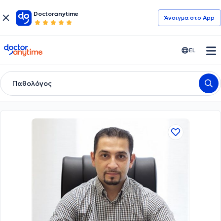
Doctoranytime
Άνοιγμα στο App
doctoranytime
EL
Παθολόγος