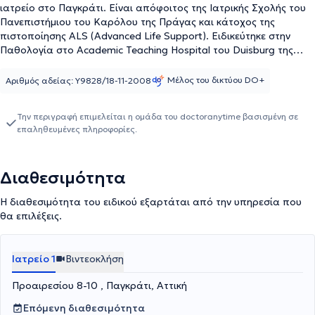
ιατρείο στο Παγκράτι. Είναι απόφοιτος της Ιατρικής Σχολής του
Πανεπιστήμιου του Καρόλου της Πράγας και κάτοχος της
πιστοποίησης ALS (Advanced Life Support). Ειδικεύτηκε στην
Παθολογία στο Academic Teaching Hospital του Duisburg της
Γερμανίας καθώς και στη Γ΄ Παθολογική Κλινική στο Κοργιαλένειο
- Μπενάκειο Ν.Ε.Ε.Σ της Αθήνας. Παράλληλα, διατελεί
Μέλος του δικτύου DO+
Αριθμός αδείας: Υ9828/18-11-2008
Εξωτερικός Συνεργάτης στην Παθολογική - Λοιμωξιολογική κλινική
του Metropolitan General. Κατά τη διάρκεια της επαγγελματικής
Την περιγραφή επιμελείται η ομάδα του doctoranytime βασισμένη σε
του πορείας απέκτησε πολύτιμη εργασιακή εμπειρία εργαζόμενος
επαληθευμένες πληροφορίες.
σε πολυάριθμα νοσοκομεία της Γερμανίας αλλά και του
Ηνωμένου Βασιλείου. Τέλος, στα πλαίσια της συνεχούς
επιμόρφωσης, ο ιατρός παρακολουθεί συνεχώς συνέδρια προς
Διαθεσιμότητα
ενημέρωση πάνω σε θέματα της παθολογίας.
Η διαθεσιμότητα του ειδικού εξαρτάται από την υπηρεσία που
θα επιλέξεις.
Ιατρείο 1
Βιντεοκλήση
Προαιρεσίου 8-10 , Παγκράτι, Αττική
Επόμενη διαθεσιμότητα