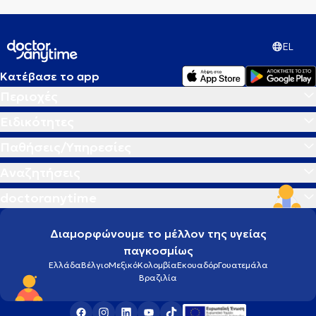
EL
Κατέβασε το app
Περιοχές
Ειδικότητες
Παθήσεις/Υπηρεσίες
Αναζητήσεις
doctoranytime
Διαμορφώνουμε το μέλλον της υγείας
παγκοσμίως
Ελλάδα
Βέλγιο
Μεξικό
Κολομβία
Εκουαδόρ
Γουατεμάλα
Βραζιλία