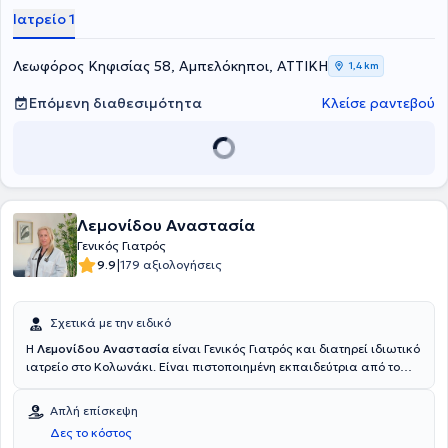
αριθμό περιστατικών με μεταβολικά νοσήματα. Τέλος, ο κ.
Ιατρείο 1
Τζώρτζης είναι τέως Επιστημονικός Συνεργάτης της Θεραπευτικής
Κλινικής του Πανεπιστημίου Αθηνών, στο Γενικό Νοσοκομείο Αθηνών
"Αλεξάνδρα" και είναι μέλος της Ελληνικής Γεροντολογικής και
Λεωφόρος Κηφισίας 58, Αμπελόκηποι, ΑΤΤΙΚΗ
1,4 km
Γηριατρικής Εταιρείας.
Επόμενη διαθεσιμότητα
Κλείσε ραντεβού
Λεμονίδου Αναστασία
Γενικός Γιατρός
|
9.9
179 αξιολογήσεις
Σχετικά με την ειδικό
Η
Λεμονίδου Αναστασία
είναι Γενικός Γιατρός και διατηρεί ιδιωτικό
ιατρείο στο Κολωνάκι. Είναι πιστοποιημένη εκπαιδεύτρια από το
πανεπιστήμιο Κρήτης (health coach) στα χρόνια αναπνευστικά
προβλήματα με μεταπτυχιακές σπουδές από το πανεπιστήμιο
Απλή επίσκεψη
Δυτικής Αττικής στην Επείγουσα Ιατρική. Ακόμη, έχει πιστοποίηση
Δες το κόστος
στην καρδιοαναπνευστική αναζωογόνηση. Διαθέτει πολυετή