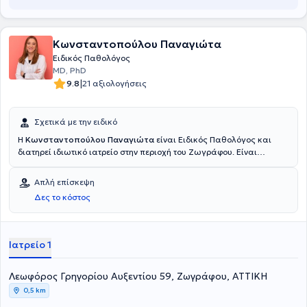
Κωνσταντοπούλου Παναγιώτα
Ειδικός Παθολόγος
MD, PhD
|
9.8
21 αξιολογήσεις
Σχετικά με την ειδικό
Η
Κωνσταντοπούλου Παναγιώτα
είναι Ειδικός Παθολόγος και
διατηρεί ιδιωτικό ιατρείο στην περιοχή του Ζωγράφου. Είναι
Διδάκτωρ του Εθνικού και Καποδιστριακού Πανεπιστημίου Αθηνών
και εξειδικεύεται στη Διαβητολογία, δίνοντας ιδιαίτερη έμφαση
Απλή επίσκεψη
στην αντιμετώπιση διαβητικών περιστατικών. Στο ιατρείο της
Δες το κόστος
παρέχεται πλήρης διαγνωστική - θεραπευτική προσέγγιση και
παρακολούθηση για κάθε είδους προβλήματος, που εμπίπτει στο
αντικείμενο της παθολογίας για οξείες και χρόνιες παθήσεις.
Τέλος, η γιατρός είναι μέλος της Ελληνικής Διαβητολογικής
Ιατρείο 1
Εταιρείας.
Λεωφόρος Γρηγορίου Αυξεντίου 59, Ζωγράφου, ΑΤΤΙΚΗ
0,5 km