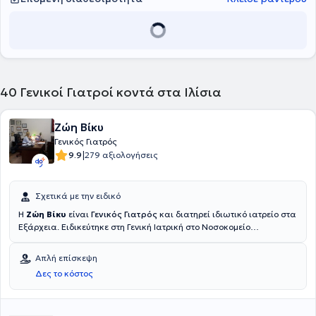
40
Γενικοί Γιατροί κοντά στα Ιλίσια
Ζώη Βίκυ
Γενικός Γιατρός
|
9.9
279 αξιολογήσεις
Σχετικά με την ειδικό
Η
Ζώη Βίκυ
είναι
Γενικός Γιατρός
και διατηρεί ιδιωτικό ιατρείο στα
Εξάρχεια. Ειδικεύτηκε στη Γενική Ιατρική στο Νοσοκομείο
Παπαγεωργίου Θεσσαλονίκης και μετεκπαιδεύτηκε στον
Σακχαρώδη Διαβήτη στη Διαιτολογική Εταιρεία Βορείου Ελλάδος
Απλή επίσκεψη
(Δ.Ε.Β.Ε). Ακόμη, έχει πραγματοποιήσει μεταπτυχιακές σπουδές στη
Δες το κόστος
Δημόσια Υγεία στη Εθνική Σχολή Δημόσιας Υγείας και εκπαίδευση
στην Επείγουσα Ιατρική από το Εθνικό Κέντρο Άμεσης Βοήθειας.
Τέλος, διαθέτει αξιόλογη κλινική και επιστημονική εμπειρία.