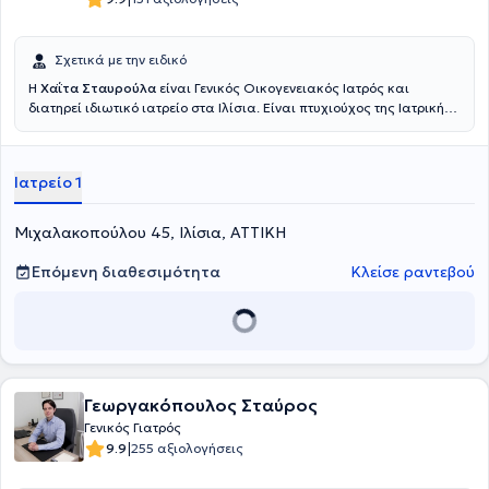
Σχετικά με την ειδικό
Η
Χαΐτα Σταυρούλα
είναι Γενικός Οικογενειακός Ιατρός και
διατηρεί ιδιωτικό ιατρείο στα Ιλίσια. Είναι πτυχιούχος της Ιατρικής
Σχολής του Πανεπιστημίου της Μπολόνιας. Έχει ειδικευθεί στην
Γενική Οικογενειακή Ιατρική στο Ναυτικό Νοσοκομείο Αθηνών και
είναι κάτοχος Μεταπτυχιακού Διπλώματος στη Διαχείρηση
Ιατρείο 1
Γήρανσης και Χρόνιων Νοσημάτων από το Ελληνικό Ανοικτό
Πανεπιστήμιο σε συνεργασία με το τμήμα Ιατρικής του
Πανεπιστημίου της Θεσσαλίας.
Μιχαλακοπούλου 45, Ιλίσια, ΑΤΤΙΚΗ
Επόμενη διαθεσιμότητα
Κλείσε ραντεβού
Γεωργακόπουλος Σταύρος
Γενικός Γιατρός
|
9.9
255 αξιολογήσεις