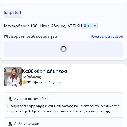
Ιατρείο 1
Μενεκράτους 108, Νέος Κόσμος, ΑΤΤΙΚΗ
3,1 km
Επόμενη διαθεσιμότητα
Κλείσε ραντεβού
Καββούρη Δήμητρα
Παθολόγος
|
10.0
45 αξιολογήσεις
Σχετικά με την ειδικό
Η
Δήμητρα Καββούρη
είναι Παθολόγος και διατηρεί το ιδιωτικό της
ιατρείο στην Αθήνα. Είναι στρατιωτικός ιατρός, απόφοιτος της
Ιατρικής Σχολής Αριστοτελείου Πανεπιστημίου Θεσσαλονίκης και
της Στρατιωτικής Σχολής Αξιωματικών Σωμάτων (ΣΣΑΣ). Έχει
Απλή επίσκεψη
θητεύσει ως ειδικευόμενη Παθολόγος στο Γενικό Νοσοκομείο