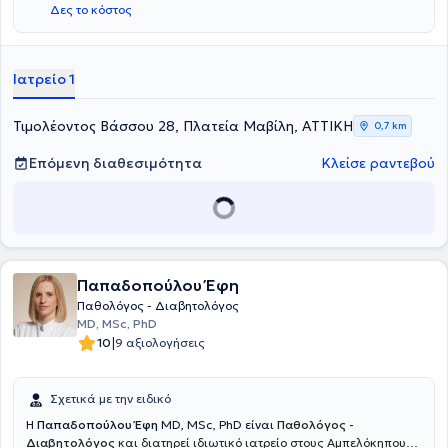
Δες το κόστος
Αθηνών Λαϊκό. Εργάζεται ως επιμελήτρια στη Β' Παθολογική
Κλινική Ναυτικού Νοσοκομείου Αθηνών από το 2021. Εργάζεται
επίσης ως εξωτερικός συνεργάτης του MEDITERRANEO HOSPITAL
και του Νοσοκομείου ΕΡΡΙΚΟΣ ΝΤΥΝΑΝ.
Ιατρείο 1
Τιμολέοντος Βάσσου 28, Πλατεία Μαβίλη, ΑΤΤΙΚΗ
0,7 km
Επόμενη διαθεσιμότητα
Κλείσε ραντεβού
Παπαδοπούλου Έφη
Παθολόγος - Διαβητολόγος
MD, MSc, PhD
|
10
9 αξιολογήσεις
Σχετικά με την ειδικό
H
Παπαδοπούλου Έφη
MD, MSc, PhD είναι
Παθολόγος -
Διαβητολόγος
και διατηρεί ιδιωτικό ιατρείο στους Αμπελόκηπους.