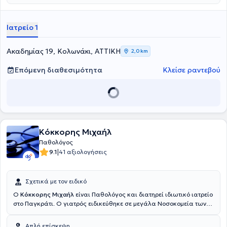
κλινική εμπειρία έχοντας διατελέσει Επικουρικός Ιατρός Γενικής
Ιατρικής στην Μονάδα Υγείας Αλεξάνδρας, συνεργάτης της
Ποδοσφαιρικής Ομοσπονδίας Πειραιά, επιστημονικά υπεύθυνη σε
Ιατρείο 1
εταιρίες ιατρικού και φαρμακευτικού υλικού και συνεργάτης
χειρουργικών κλινικών στο 251 Γενικό Νοσοκομείο Αεροπορίας.
Ακαδημίας 19, Κολωνάκι, ΑΤΤΙΚΗ
2,0 km
Επόμενη διαθεσιμότητα
Κλείσε ραντεβού
Κόκκορης Μιχαήλ
Παθολόγος
|
9.1
41 αξιολογήσεις
Σχετικά με τον ειδικό
Ο
Κόκκορης Μιχαήλ
είναι Παθολόγος και διατηρεί ιδιωτικό ιατρείο
στο Παγκράτι. Ο γιατρός ειδικεύθηκε σε μεγάλα Νοσοκομεία των
Αθηνών όπως στο Γενικό Κρατικό Νοσοκομείο Νίκαιας, στο 417
Νοσηλευτικό Ίδρυμα Μετοχικού Ταμείου Στρατού (ΝΙΜΤΣ) και στο
Απλή επίσκεψη