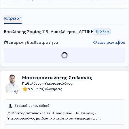
Ε
ίναι πτυχιούχος της Ιατρικής Σχολής του Πανεπιστημίου Πατρών,
κάτοχος Μεταπτυχιακού Διπλώματος Ειδίκευσης στον Σακχαρώδη
Διαβήτη και την Παχυσαρκία, καθώς και Διδάκτωρ της Ιατρικής
Ιατρείο 1
Σχολής του Εθνικού και Καποδιστριακού Πανεπιστημίου Αθηνών, με
τίτλο ιατρικής εξειδίκευσης στον Σακχαρώδη Διαβήτη.
Ολοκλήρωσε την ειδικότητά της στην Παθολογία στη Θεραπευτική
Βασιλίσσης Σοφίας 119, Αμπελόκηποι, ΑΤΤΙΚΗ
0,7 km
Κλινική του Πανεπιστημίου Αθηνών στο Γ.Ν.Α. «Αλεξάνδρα», ενώ
απέκτησε κλινική εκπαίδευση στον Σακχαρώδη Διαβήτη στο
Επόμενη διαθεσιμότητα
Κλείσε ραντεβού
Διαβητολογικό Ιατρείο της ίδιας Κλινικής. Σήμερα διατηρεί ιδιωτικό
ιατρείο στην Αθήνα, ενώ παράλληλα εργάζεται ως Επιμελήτρια
Παθολόγος στη Ζ΄ Παθολογική Κλινική του Νοσοκομείου ΥΓΕΙΑ. Το
κλινικό και ερευνητικό της ενδιαφέρον καλύπτει όλο το φάσμα της
Εσωτερικής Παθολογίας, με ιδιαίτερη έμφαση στον Σακχαρώδη
Διαβήτη και την Παχυσαρκία.
Μαστοραντωνάκης Στυλιανός
Παθολόγος - Υπερτασιολόγος
|
9.9
53 αξιολογήσεις
Σχετικά με τον ειδικό
Ο
Μαστοραντωνάκης Στυλιανός
είναι Παθολόγος -
Υπερτασιολόγος με ιδιωτικό ιατρείο στην περιοχή των
Αμπελοκήπων. Είναι Διδάκτωρ του Πανεπιστημίου Αθηνών με
αντικείμενο την πρωινή αύξηση της πίεσης, αποφοίτησε από την