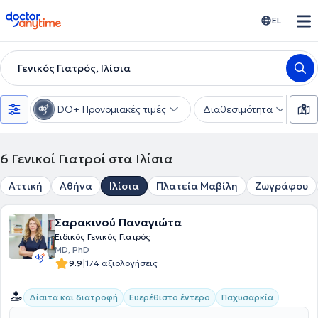
doctoranytime
EL
Γενικός Γιατρός, Ιλίσια
DO+ Προνομιακές τιμές
Διαθεσιμότητα
Υ
6
Γενικοί Γιατροί στα Ιλίσια
Αττική
Αθήνα
Ιλίσια
Πλατεία Μαβίλη
Ζωγράφου
Σαρακινού Παναγιώτα
Ειδικός Γενικός Γιατρός
MD, PhD
|
9.9
174 αξιολογήσεις
Δίαιτα και διατροφή
Ευερέθιστο έντερο
Παχυσαρκία