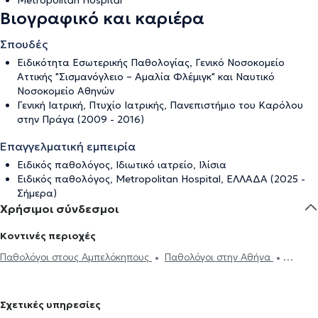
Metropolitan Hospital
Βιογραφικό και καριέρα
Σπουδές
Ειδικότητα Εσωτερικής Παθολογίας, Γενικό Νοσοκομείο
Αττικής "Σισμανόγλειο – Αμαλία Φλέμιγκ" και Ναυτικό
Νοσοκομείο Αθηνών
Γενική Ιατρική, Πτυχίο Ιατρικής, Πανεπιστήμιο του Καρόλου
στην Πράγα (2009 - 2016)
Επαγγελματική εμπειρία
Ειδικός παθολόγος, Ιδιωτικό ιατρείο, Ιλίσια
Ειδικός παθολόγος, Metropolitan Hospital, ΕΛΛΑΔΑ (2025 -
Σήμερα)
Χρήσιμοι σύνδεσμοι
Κοντινές περιοχές
Παθολόγοι στους Αμπελόκηπους
Παθολόγοι στην Αθήνα
Παθολόγοι στο Παγκράτι
Παθολόγοι στο Κολωνάκι
Παθολόγοι
στην Πλατεία Μαβίλη
Παθολόγοι στου Ζωγράφου
Παθολόγοι
Σχετικές υπηρεσίες
στα Εξάρχεια
Παθολόγοι στον Βύρωνα
Παθολόγοι στον Νέο