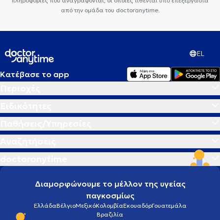
πληροφορίες που αναγράφονται, οι οποίες τίθενται υπό επεξεργασία
από την ομάδα του doctoranytime.
EL
Κατέβασε το app
Περιοχές
Ειδικότητες
Παθήσεις/Υπηρεσίες
Αναζητήσεις
doctoranytime
Διαμορφώνουμε το μέλλον της υγείας
παγκοσμίως
Ελλάδα
Βέλγιο
Μεξικό
Κολομβία
Εκουαδόρ
Γουατεμάλα
Βραζιλία