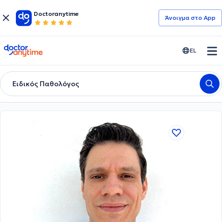
Doctoranytime
Άνοιγμα στο App
doctoranytime
EL
Ειδικός Παθολόγος