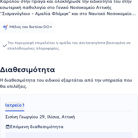
Καρόλου στην Πράγα και ολοκλήρωσε την ειδικότητα του στην
εσωτερική παθολογία στο Γενικό Νοσοκομείο Αττικής
“Σισμανόγλειο – Αμαλία Φλέμιγκ” και στο Ναυτικό Νοσοκομείο
Αθηνών. Πέραν του ιδιωτικού του ιατρείου εργάζεται ως
επιμελητής παθολόγος στο ιδιωτικό θεραπευτήριο Μetropolitan.
Μέλος του δικτύου DO+
Στο ιατρείο του αντιμετωπίζει όλο το φάσμα παθολογικών
παθήσεων και παρέχει εξειδικευμένες και εξατομικευμένες
Την περιγραφή επιμελείται η ομάδα του doctoranytime βασισμένη σε
υπηρεσίες υγείας προσαρμοσμένες στις ανάγκες των ασθενών
επαληθευμένες πληροφορίες.
του. Τέλος, ο ιατρός παρακολουθεί συνεχώς συνέδρια με στόχο
την άρτια κατάρτιση και συνεχή επιμόρφωση στον τομέα
εξειδίκευσης του.
Διαθεσιμότητα
Η διαθεσιμότητα του ειδικού εξαρτάται από την υπηρεσία που
θα επιλέξεις.
Ιατρείο 1
Σισίνη Γεωργίου 29, Ιλίσια, Αττική
Επόμενη διαθεσιμότητα