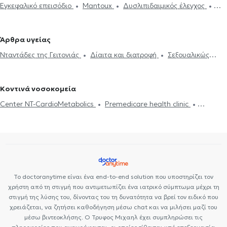
Εγκεφαλικό επεισόδιο
Mantoux
Δυσλιπιδαιμικός έλεγχος
Κόσμο
Παθολόγοι στη Δάφνη
Παθολόγοι στην Πλατεία
Εμβόλιο γρίπης
Ηλεκτρονική συνταγογράφηση
Χοληστερίνη
Βικτώριας
Παθολόγοι στην Κυψέλη
Παθολόγοι στο Νέο Ψυχικό
Ιατρικές βεβαιώσεις
Πιστοποιητικά υγείας για εργασία
Παθολόγοι στην Ηλιούπολη
Παθολόγοι στο Ψυχικό
Άρθρα υγείας
Νταντάδες της Γειτονιάς
Υπέρταση
Δίαιτα και διατροφή
Παθολόγοι στο Κουκάκι
Παθολόγοι στην Πλατεία Αττικής
Νταντάδες της Γειτονιάς
Δίαιτα και διατροφή
Σεξουαλικώς
Διαβήτης
Holter πίεσης
Δίπλωμα Οδήγησης
Strep test
Παθολόγοι στο Γαλάτσι
Παθολόγοι στα Πετράλωνα
Παθολόγοι
μεταδιδόμενα νοσήματα (ΣΜΝ)
Ουρικό οξύ
Διαβήτης
HIV-
Κάρτα υγείας αθλητή
Τεστ γρίπης
Δυσανεξία
Μεταβολικό
στον Κολωνό
AIDS
Χοληστερίνη
Ίωση Γρίπη Κρυολόγημα
Εμβόλιο γρίπης
σύνδρομο
Σεξουαλικώς μεταδιδόμενα νοσήματα (ΣΜΝ)
Κοντινά νοσοκομεία
Ιλαρά
Πνευμονία
Center NT-CardioMetabolics
Premedicare health clinic
Premedicare Health Clinic
Ιάζω
Bioclab Ιδιωτικά Πολυιατρεία
Το doctoranytime είναι ένα end-to-end solution που υποστηρίζει τον
χρήστη από τη στιγμή που αντιμετωπίζει ένα ιατρικό σύμπτωμα μέχρι τη
στιγμή της λύσης του, δίνοντας του τη δυνατότητα να βρεί τον ειδικό που
χρειάζεται, να ζητήσει καθοδήγηση μέσω chat και να μιλήσει μαζί του
μέσω βιντεοκλήσης. Ο Τρυφος Μιχαηλ έχει συμπληρώσει τις