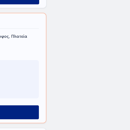
οφος, Πλατεία