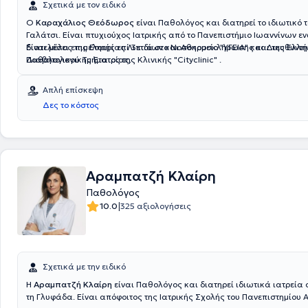
Σχετικά με τον ειδικό
Ο
Καραχάλιος Θεόδωρος
είναι Παθολόγος και διατηρεί το ιδιωτικό τ
Γαλάτσι. Είναι πτυχιούχος Ιατρικής από το Πανεπιστήμιο Ιωαννίνων εν
διατελέσει επιμελητής επί 3ετια στο Νοσοκομείο "ΥΓΕΙΑ" και Διευθυντής επί 10ετια του
Είναι μέλος της Εταιρίας Λιπιδίων και Αθηροσκλήρωσης και της Ελληνικής
Παθολογικού Τμήματος της Κλινικής "Cityclinic" .
Διαβητολογικης Εταιρίας.
Απλή επίσκεψη
Δες το κόστος
Αραμπατζή Κλαίρη
Παθολόγος
|
10.0
325 αξιολογήσεις
Σχετικά με την ειδικό
Η
Αραμπατζή Κλαίρη
είναι Παθολόγος και διατηρεί ιδιωτικά ιατρεία 
τη Γλυφάδα. Είναι απόφοιτος της Ιατρικής Σχολής του Πανεπιστημίου 