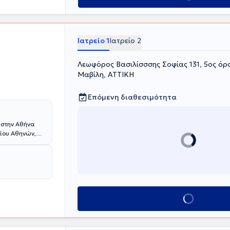
Ιατρείο 1
Ιατρείο 2
Λεωφόρος Βασιλίσσσης Σοφίας 131, 5ος όρ
Μαβίλη, ΑΤΤΙΚΗ
Επόμενη διαθεσιμότητα
 στην Αθήνα
μίου Αθηνών,
στην Κλινική
τρική Σχολή
θολογική -
ατρού είναι η
νει να
ή και άρτια
Κλείσε ραντεβού
ξέλιξη των
άξης, για αυτό
όμενων στα