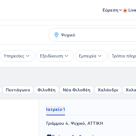
Εύρεση
Liv
Υπηρεσίες
Εξειδίκευση
Εμπειρία
Τρόποι πλη
Πεντάγωνο
Φιλοθέη
Νέα Φιλοθέη
Χαλάνδρι
Χολ
Ιατρείο 1
Γράμμου 4, Ψυχικό, ΑΤΤΙΚΗ