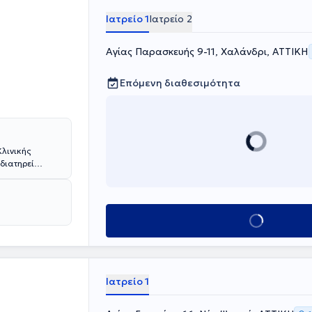
Ιατρείο 1
Ιατρείο 2
Αγίας Παρασκευής 9-11, Χαλάνδρι, ΑΤΤΙΚΗ
Επόμενη διαθεσιμότητα
Κλινικής
διατηρεί
 και
ικής Σχολής
διαίτερη
δαιμίας και
Κλείσε ραντεβού
ία της Ελλάδας
 Αγγλίας. Στο
ευμένες ανάγκες
είας Μελέτης
Ιατρείο 1