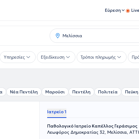
Εύρεση
Liv
Υπηρεσίες
Εξειδίκευση
Τρόποι πληρωμής
Πρό
α
Νέα Πεντέλη
Μαρούσι
Πεντέλη
Πολιτεία
Πεύκη
Ιατρείο 1
Παθολογικό Ιατρείο Καπέλλος Γεράσιμος
Λεωφόρος Δημοκρατίας 32, Μελίσσια, ΑΤΤ