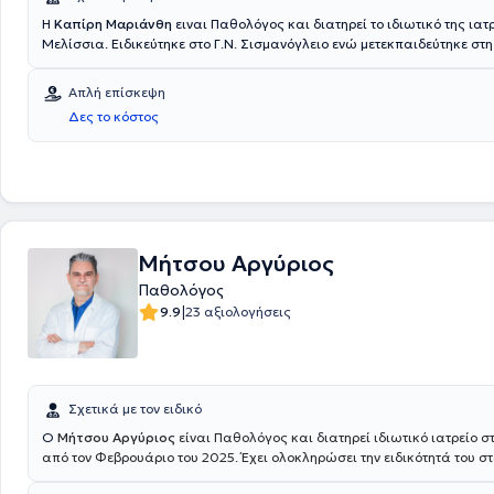
Η
Καπίρη Μαριάνθη
ειναι Παθολόγος και διατηρεί το ιδιωτικό της ιατ
Μελίσσια. Ειδικεύτηκε στο Γ.Ν. Σισμανόγλειο ενώ μετεκπαιδεύτηκε στη
Έχει λάβει τρίμηνη εκπαίδευση στο Ενδοκρινολογικό Τμήμα και Κέντρο
Γ.Ν. Γεννηματάς καθώς και στη Μονάδα Εντατικής Θεραπείας στο Γ.Ν
Απλή επίσκεψη
με ενεργή συμμετοχή στο πρόγραμμα εφημεριών. Στο ιατρείο της ανα
Δες το κόστος
περιστατικών αξιοποιώντας την επιστημονική της αρτιότητα και εχον
επίκεντρο την καλύτερη δυνατή εξυπηρέτηση των εξατομικευμένων α
ασθενούς.
Μήτσου Αργύριος
Παθολόγος
|
9.9
23 αξιολογήσεις
Σχετικά με τον ειδικό
Ο
Μήτσου Αργύριος
είναι Παθολόγος και διατηρεί ιδιωτικό ιατρείο 
από τον Φεβρουάριο του 2025. Έχει ολοκληρώσει την ειδικότητά του σ
Νοσοκομείο Αττικής “Σισμανογλειο - Αμαλια Φλεμιγκ" και έχει
ενταχθ