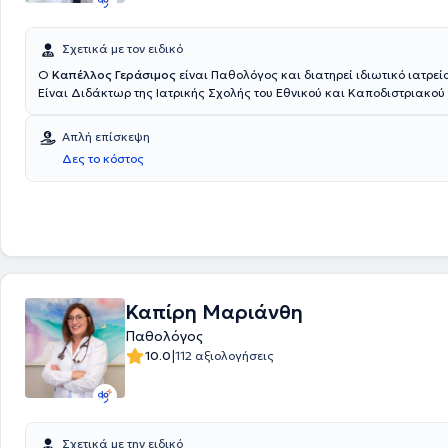
Σχετικά με τον ειδικό
Ο
Καπέλλος Γεράσιμος
είναι Παθολόγος και διατηρεί ιδιωτικό ιατρεί
Είναι Διδάκτωρ της Ιατρικής Σχολής του Εθνικού και Καποδιστριακού
Αθηνών και πτυχιούχος της Ιατρικής Σχολής του Αριστοτέλειου Πανεπιστημίου
Θεσσαλονίκης. Ακόμη, μετεκπαιδεύτηκε στη Λιπιδιολογία (Excellence in
Απλή επίσκεψη
στο Πανεπιστήμιο Ιωαννίνων. Διαθέτει αξιόλογη κλινική εμπειρία έχο
Δες το κόστος
σε πολλές κλινικές και διατελεί Επιστημονικός Συνεργάτης Αιματολογ
του Ιατρικού Κέντρου Αμαρουσίου.
Καπίρη Μαριάνθη
Παθολόγος
|
10.0
112 αξιολογήσεις
Σχετικά με την ειδικό