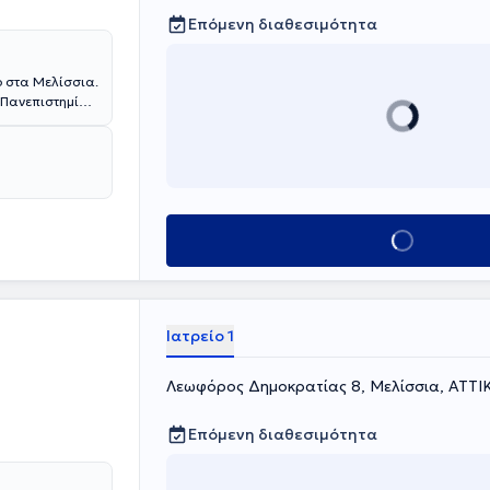
Επόμενη διαθεσιμότητα
ο στα Μελίσσια.
 Πανεπιστημίου
 Lipidology)
ντας εργαστεί
ικής Κλινικής
Κλείσε ραντεβού
Ιατρείο 1
Λεωφόρος Δημοκρατίας 8, Μελίσσια, ΑΤΤΙ
Επόμενη διαθεσιμότητα