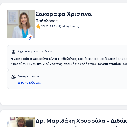
Σακοράφα Χριστίνα
Παθολόγος
|
10.0
273 αξιολογήσεις
Σχετικά με την ειδικό
Η
Σακοράφα Χριστίνα
είναι Παθολόγος και διατηρεί το ιδιωτικό της ι
Μαρούσι. Είναι πτυχιούχος της Ιατρικής Σχολής του Πανεπιστημίου Ιω
θητεύσει ως Ειδικευόμενη Παθολόγος στο Ναυτικό Νοσοκομείο Αθηνών
διατελέσει Παθολόγος στο Κέντρο Υγείας Αμαρουσίου.Το 2023 εργάσ
Απλή επίσκεψη
επιμελήτρια B' στο THERAPIS GENERAL HOSPITAL .Από το 2024 εργάζεται ως
Δες το κόστος
Επιμελητρία στην Ε΄ Παθολογική κλινική του ΕΡΡΙΚΟΣ ΝΤΥΝΑΝ.
Δρ. Μαριδάκη Χρυσούλα - Διδά