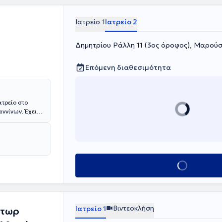
Ιατρείο 1
Ιατρείο 2
Δημητρίου Ράλλη 11 (3ος όροφος), Μαρούσ
Επόμενη διαθεσιμότητα
ατρείο στο
αννίνων. Έχει
 κι έχει
τηκε ως
Κλείσε ραντεβού
Βιντεοκλήση
Ιατρείο 1
κτωρ