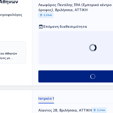
 Αθηνών
Λεωφόρος Πεντέλης 39Α (Εμπορικό κέντρο 
όροφος), Βριλήσσια, ΑΤΤΙΚΗ
ιατροφολόγος
2,0 km
Επόμενη διαθεσιμότητα
μίου Αθηνών
όγος με
 Διαβητολογικού
παχυσαρκίας,
, λιπομέτρηση,
Κλείσε ραντεβού
κευμένη
κού ασθενούς,
ιογράφημα. H
ικού και
ής Ειδικότητας
Ιατρείο 1
ου σακχαρώδη
κό κέντρο της
ι επί 7 έτη
Αίαντος 2Β, Βριλήσσια, ΑΤΤΙΚΗ
2,2 km
Εξωτερικού