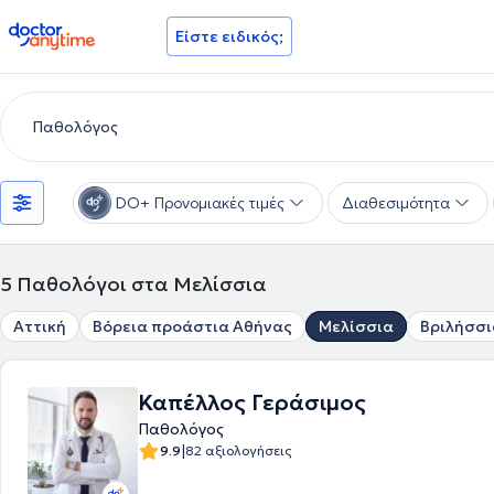
doctoranytime
Είστε ειδικός;
DO+ Προνομιακές τιμές
Διαθεσιμότητα
5
Παθολόγοι στα Μελίσσια
Αττική
Βόρεια προάστια Αθήνας
Μελίσσια
Βριλήσσι
Καπέλλος Γεράσιμος
Παθολόγος
|
9.9
82 αξιολογήσεις