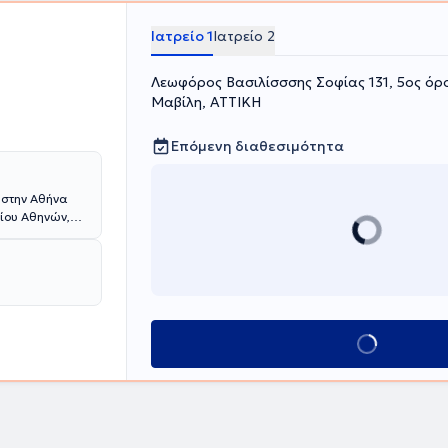
 Τέλος, ο
θυνση Ειδικών
Ιατρείο 1
Ιατρείο 2
ύ και
Λεωφόρος Βασιλίσσσης Σοφίας 131, 5ος όρ
Μαβίλη, ΑΤΤΙΚΗ
Επόμενη διαθεσιμότητα
 στην Αθήνα
μίου Αθηνών,
στην Κλινική
τρική Σχολή
θολογική -
ατρού είναι η
νει να
ή και άρτια
Κλείσε ραντεβού
ξέλιξη των
άξης, για αυτό
όμενων στα