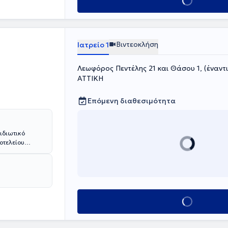
Κλείσε ραντεβού
Βιντεοκλήση
Ιατρείο 1
Λεωφόρος Πεντέλης 21 και Θάσου 1, (έναντι
ΑΤΤΙΚΗ
Επόμενη διαθεσιμότητα
 ιδιωτικό
οτελείου
 σπουδές στη
θνικού και
ν Στρατιωτική
Advanced
Trauma Life
ολυάριθμα
Κλείσε ραντεβού
 Ιατρός
πιμελητής του
κομείο Αθηνών